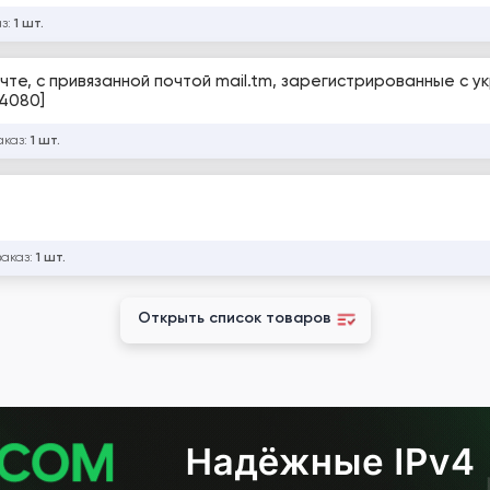
аз:
1 шт.
те, с привязанной почтой mail.tm, зарегистрированные с у
04080]
аказ:
1 шт.
заказ:
1 шт.
Открыть список товаров