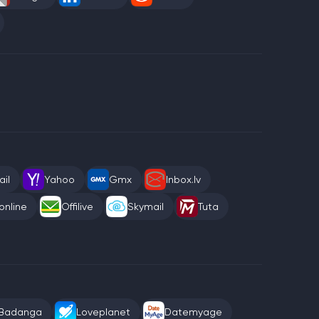
il
Yahoo
Gmx
Inbox.lv
online
Offilive
Skymail
Tuta
Badanga
Loveplanet
Datemyage