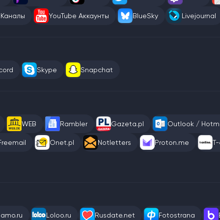
 Каналы
YouTube Аккаунты
BlueSky
Livejournal
cord
Skype
Snapchat
WEB
Rambler
Gazeta.pl
Outlook / Hotma
Freemail
Onet.pl
Notletters
Proton.me
T-
eamo.ru
Loloo.ru
Rusdate.net
Fotostrana