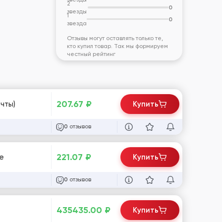
2
0
звезды
1
0
звезда
Отзывы могут оставлять только те,
кто купил товар. Так мы формируем
честный рейтинг
207.67
₽
чты)
Купить
отзывов
0
221.07
₽
е
Купить
отзывов
0
435435.00
₽
Купить