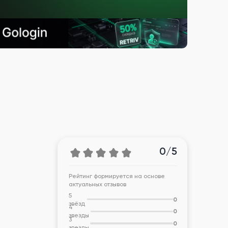
0/5
Рейтинг формируется на основе
актуальных отзывов
5
0
звёзд
4
0
звезды
3
0
звезды