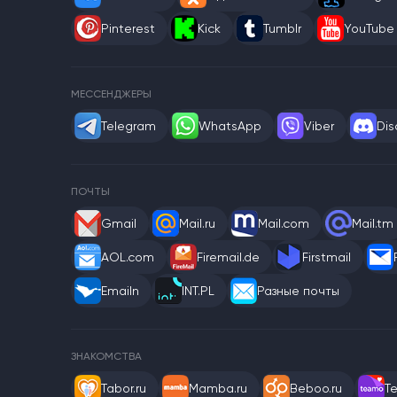
Pinterest
Kick
Tumblr
YouTube
МЕССЕНДЖЕРЫ
Telegram
WhatsApp
Viber
Dis
ПОЧТЫ
Gmail
Mail.ru
Mail.com
Mail.tm
AOL.com
Firemail.de
Firstmail
Emailn
INT.PL
Разные почты
ЗНАКОМСТВА
Tabor.ru
Mamba.ru
Beboo.ru
T