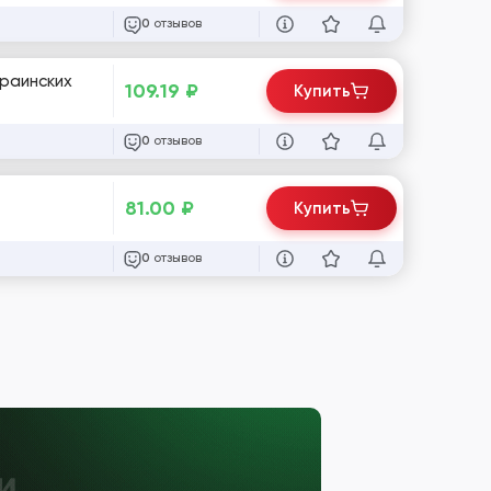
отзывов
0
краинских
109.19
₽
Купить
отзывов
0
81.00
₽
Купить
отзывов
0