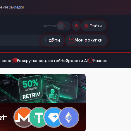
Войти
Светлая
Найти
Мои покупки
 зона
Раскрутка соц. сетей
Нейросети AI
Разное