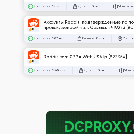
В наличии:
Купили:
Мин. зак
1 шт.
0 шт.
Аккаунты Reddit, подтверждённые по поч
прокси, женский пол. Ссылка: #919223 [8
0.0
В наличии:
Купили:
Мин. з
197 шт.
0 шт.
Reddit.com 07.24 With USA Ip [823354]
0.0
В наличии:
Купили:
Мин. 
1149 шт.
0 шт.