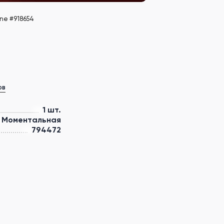
ine #918654
ов
1 шт.
Моментальная
794472