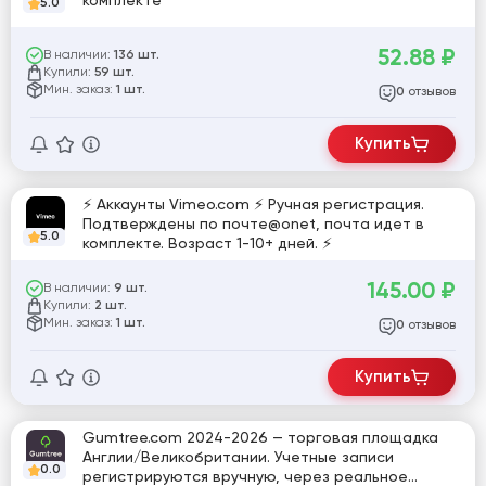
комплекте
5.0
52.88
₽
В наличии:
136 шт.
Купили:
59 шт.
Мин. заказ:
1 шт.
отзывов
0
Купить
⚡️ Аккаунты Vimeo.com ⚡️ Ручная регистрация.
Подтверждены по почте@onet, почта идет в
5.0
комплекте. Возраст 1-10+ дней. ⚡️
145.00
₽
В наличии:
9 шт.
Купили:
2 шт.
Мин. заказ:
1 шт.
отзывов
0
Купить
Gumtree.com 2024-2026 — торговая площадка
Англии/Великобритании. Учетные записи
0.0
регистрируются вручную, через реальное