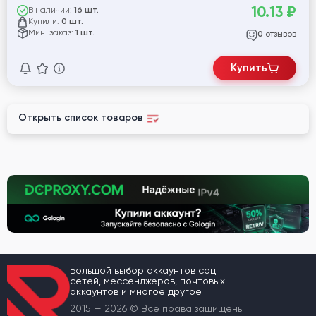
10.13
₽
В наличии:
16 шт.
Купили:
0 шт.
Мин. заказ:
1 шт.
отзывов
0
Купить
Открыть список товаров
Большой выбор аккаунтов соц.
сетей, мессенджеров, почтовых
аккаунтов и многое другое.
2015 — 2026 © Все права защищены