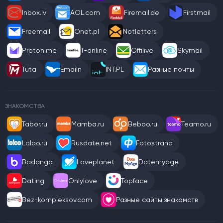
Inbox.lv
AOL.com
Firemail.de
Firstmail
Freemail
Onet.pl
Notletters
Proton.me
T-online
Offilive
Skymail
Tuta
Emailn
INT.PL
Разные почты
ЗНАКОМСТВА
Tabor.ru
Mamba.ru
Beboo.ru
Teamo.ru
Loloo.ru
Rusdate.net
Fotostrana
Badanga
Loveplanet
Datemyage
Dating
Onlylove
Topface
Bez-kompleksov.com
Разные сайты знакомств