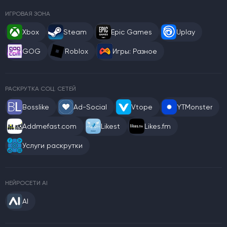
ИГРОВАЯ ЗОНА
Xbox
Steam
Epic Games
Uplay
GOG
Roblox
Игры: Разное
РАСКРУТКА СОЦ. СЕТЕЙ
Bosslike
Ad-Social
Vtope
YTMonster
Addmefast.com
Likest
Likes.fm
Услуги раскрутки
НЕЙРОСЕТИ AI
AI