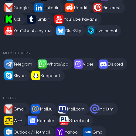
Google
LinkedIn
Reddit
Pinterest
Kick
Tumblr
YouTube Каналы
YouTube Аккаунты
BlueSky
Livejournal
МЕССЕНДЖЕРЫ
Telegram
WhatsApp
Viber
Discord
Skype
Snapchat
ПОЧТЫ
Gmail
Mail.ru
Mail.com
Mail.tm
WEB
Rambler
Gazeta.pl
Outlook / Hotmail
Yahoo
Gmx