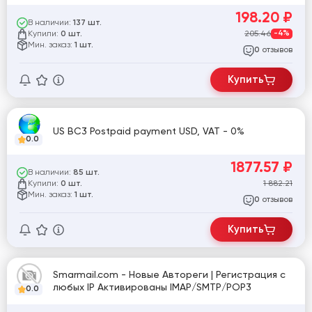
мобильное устройство с использованием
198.20
₽
британских мобильных прокси, с
В наличии:
137 шт.
подтверждением адреса электронной почты.
Купили:
205.46
-4%
0 шт.
Пол Микс. Для любых целей.
Мин. заказ:
1 шт.
отзывов
0
Купить
US BC3 Postpaid payment USD, VAT - 0%
0.0
1877.57
₽
В наличии:
85 шт.
Купили:
1 882.21
0 шт.
Мин. заказ:
1 шт.
отзывов
0
Купить
Smarmail.com - Новые Автореги | Регистрация с
любых IP Активированы IMAP/SMTP/POP3
0.0