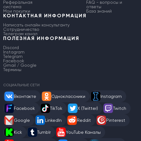
Реферальная
FAQ - вопросы и
система
ответы
Мои покупки
База знаний
КОНТАКТНАЯ ИНФОРМАЦИЯ
Написать онлайн консультанту
Сотрудничество
Телеграм канал
ПОЛЕЗНАЯ ИНФОРМАЦИЯ
Discord
Instagram
Telegram
Facebook
Gmail / Google
Термины
СОЦИАЛЬНЫЕ СЕТИ
Вконтакте
Одноклассники
Instagram
Facebook
TikTok
X (Twitter)
Twitch
Google
LinkedIn
Reddit
Pinterest
Kick
Tumblr
YouTube Каналы