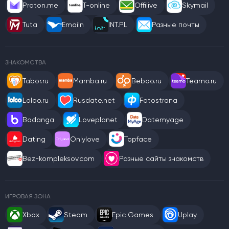
Proton.me
T-online
Offilive
Skymail
Tuta
Emailn
INT.PL
Разные почты
ЗНАКОМСТВА
Tabor.ru
Mamba.ru
Beboo.ru
Teamo.ru
Loloo.ru
Rusdate.net
Fotostrana
Badanga
Loveplanet
Datemyage
Dating
Onlylove
Topface
Bez-kompleksov.com
Разные сайты знакомств
ИГРОВАЯ ЗОНА
Xbox
Steam
Epic Games
Uplay