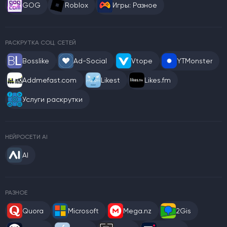
GOG
Roblox
Игры: Разное
РАСКРУТКА СОЦ. СЕТЕЙ
Bosslike
Ad-Social
Vtope
YTMonster
Addmefast.com
Likest
Likes.fm
Услуги раскрутки
НЕЙРОСЕТИ AI
AI
РАЗНОЕ
Quora
Microsoft
Mega.nz
2Gis