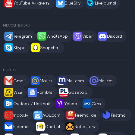
YouTube Аккаунты
BlueSky
Livejournal
МЕССЕНДЖЕРЫ
Telegram
WhatsApp
Viber
Discord
Skype
Snapchat
ПОЧТЫ
Gmail
Mail.ru
Mail.com
Mail.tm
WEB
Rambler
Gazeta.pl
Outlook / Hotmail
Yahoo
Gmx
Inbox.lv
AOL.com
Firemail.de
Firstmail
Freemail
Onet.pl
Notletters