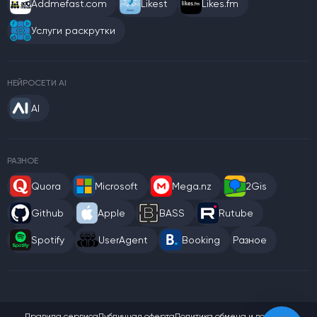
Addmefast.com
Likest
Likes.fm
Услуги раскрутки
НЕЙРОСЕТИ AI
AI
РАЗНОЕ
Quora
Microsoft
Mega.nz
2Gis
Github
Apple
BASS
Rutube
Spotify
UserAgent
Booking
Разное
Правила сервиса
Публичная оферта
Политика обмена и возврата