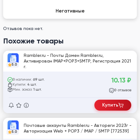
Негативные
Отзывов пока нет.
Похожие товары
Rambler.ru - Почты Домен Rambler.ru,
Активирован IMAP+POP3+SMTP, Регистрация 2021
5.0
г.
10.13
₽
В наличии:
69 шт.
Купили:
4 шт.
Мин. заказ:
1 шт.
отзывов
0
Купить
Почтовые аккаунты Rambler.ru - Автореги 2023г -
Авторизация Web + POP3 / IMAP / SMTP [772539]
5.0