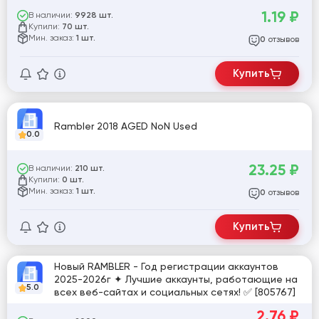
1.19
₽
В наличии:
9928 шт.
Купили:
70 шт.
Мин. заказ:
1 шт.
отзывов
0
Купить
Rambler 2018 AGED NoN Used
0.0
23.25
₽
В наличии:
210 шт.
Купили:
0 шт.
Мин. заказ:
1 шт.
отзывов
0
Купить
Новый RAMBLER - Год регистрации аккаунтов
2025-2026г ✦ Лучшие аккаунты, работающие на
5.0
всех веб-сайтах и социальных сетях! ✅ [805767]
2.76
₽