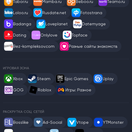
Tabor.ru
Mamba.ru
Beboo.ru
Teamo.ru
Loloo.ru
Rusdate.net
Fotostrana
Badanga
Loveplanet
Datemyage
Dating
Onlylove
Topface
Bez-kompleksov.com
Разные сайты знакомств
ИГРОВАЯ ЗОНА
Xbox
Steam
Epic Games
Uplay
GOG
Roblox
Игры: Разное
РАСКРУТКА СОЦ. СЕТЕЙ
Bosslike
Ad-Social
Vtope
YTMonster