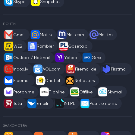
Skype
Snapchat
ПОЧТЫ
Gmail
Mail.ru
Mail.com
Mail.tm
WEB
Rambler
Gazeta.pl
Outlook / Hotmail
Yahoo
Gmx
Inbox.lv
AOL.com
Firemail.de
Firstmail
Freemail
Onet.pl
Notletters
Proton.me
T-online
Offilive
Skymail
Tuta
Emailn
INT.PL
Разные почты
ЗНАКОМСТВА