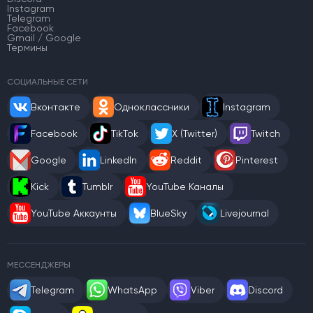
Instagram
Telegram
Facebook
Gmail / Google
Термины
СОЦИАЛЬНЫЕ СЕТИ
Вконтакте
Одноклассники
Instagram
Facebook
TikTok
X (Twitter)
Twitch
Google
LinkedIn
Reddit
Pinterest
Kick
Tumblr
YouTube Каналы
YouTube Аккаунты
BlueSky
Livejournal
МЕССЕНДЖЕРЫ
Telegram
WhatsApp
Viber
Discord