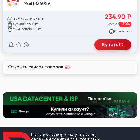
Mail [826059]
5.0
234.90
₽
В наличии:
57 шт.
Купили:
293.63
-20%
59 шт.
Мин. заказ:
1 шт.
отзывов
0
Купить
Открыть список товаров
Большой выбор аккаунтов соц.
сетей, мессенджеров, почтовых