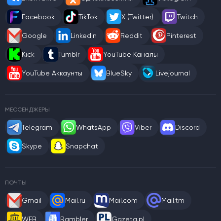
Facebook
TikTok
X (Twitter)
Twitch
Google
LinkedIn
Reddit
Pinterest
Kick
Tumblr
YouTube Каналы
YouTube Аккаунты
BlueSky
Livejournal
МЕССЕНДЖЕРЫ
Telegram
WhatsApp
Viber
Discord
Skype
Snapchat
ПОЧТЫ
Gmail
Mail.ru
Mail.com
Mail.tm
WEB
Rambler
Gazeta.pl