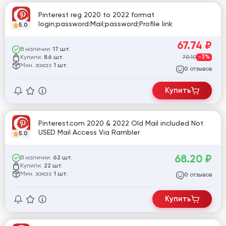
Pinterest reg 2020 to 2022 format
login;password:Mail;password;Profile link
5.0
67.74
₽
В наличии:
17 шт.
Купили:
70.10
-3%
86 шт.
Мин. заказ:
1 шт.
отзывов
0
Купить
Pinterest.com 2020 & 2022 Old Mail included Not
USED Mail Access Via Rambler
5.0
68.20
₽
В наличии:
62 шт.
Купили:
22 шт.
Мин. заказ:
1 шт.
отзывов
0
Купить