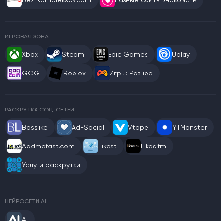
Bez-kompleksov.com
Разные сайты знакомств
ИГРОВАЯ ЗОНА
Xbox
Steam
Epic Games
Uplay
GOG
Roblox
Игры: Разное
РАСКРУТКА СОЦ. СЕТЕЙ
Bosslike
Ad-Social
Vtope
YTMonster
Addmefast.com
Likest
Likes.fm
Услуги раскрутки
НЕЙРОСЕТИ AI
AI