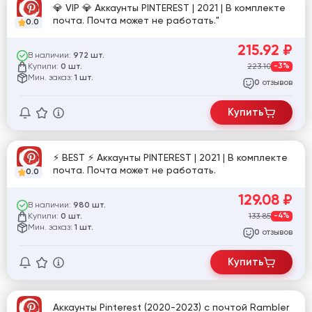
💎 VIP 💎 Аккаунты PINTEREST | 2021 | В комплекте
почта. Почта может не работать."
0.0
215.92
₽
В наличии:
972 шт.
Купили:
223.10
-3%
0 шт.
Мин. заказ:
1 шт.
отзывов
0
Купить
⚡️ BEST ⚡️ Аккаунты PINTEREST | 2021 | В комплекте
почта. Почта может не работать.
0.0
129.08
₽
В наличии:
980 шт.
Купили:
133.85
-4%
0 шт.
Мин. заказ:
1 шт.
отзывов
0
Купить
Аккаунты Pinterest (2020-2023) с почтой Rambler