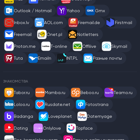
Outlook / Hotmail
Yahoo
Gmx
Inbox.lv
AOL.com
Firemail.de
Firstmail
Freemail
Onet.pl
Notletters
Proton.me
T-online
Offilive
Skymail
Tuta
Emailn
INT.PL
Разные почты
ЗНАКОМСТВА
Tabor.ru
Mamba.ru
Beboo.ru
Teamo.ru
Loloo.ru
Rusdate.net
Fotostrana
Badanga
Loveplanet
Datemyage
Dating
Onlylove
Topface