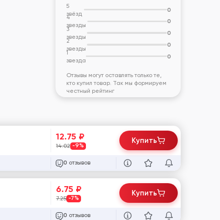
5
0
звёзд
4
0
звезды
3
0
звезды
2
0
звезды
1
0
звезда
Отзывы могут оставлять только те,
кто купил товар. Так мы формируем
честный рейтинг
12.75
₽
Купить
14.02
-9%
отзывов
0
6.75
₽
Купить
7.25
-7%
отзывов
0