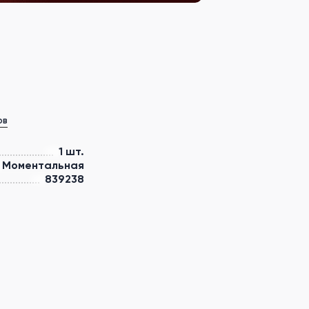
ов
1 шт.
Моментальная
839238