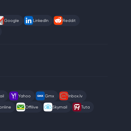
Google
LinkedIn
Reddit
il
Yahoo
Gmx
Inbox.lv
online
Offilive
Skymail
Tuta