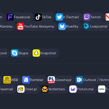
am
Facebook
TikTok
X (Twitter)
Twitch
 Каналы
YouTube Аккаунты
BlueSky
Livejournal
cord
Skype
Snapchat
WEB
Rambler
Gazeta.pl
Outlook / Hotma
Freemail
Onet.pl
Notletters
Proton.me
T-