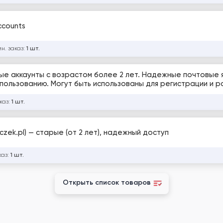
accounts
н. заказ:
1 шт.
рые аккаунты с возрастом более 2 лет. Надежные почтовые 
спользованию. Могут быть использованы для регистрации и р
каз:
1 шт.
zek.pl) — старые (от 2 лет), надежный доступ
каз:
1 шт.
Открыть список товаров