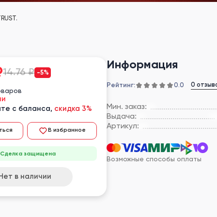
 TRUST.
Информация
₽
14.76 ₽
-5%
Рейтинг:
0 отзыв
0.0
оваров
ии
Мин. заказ:
те с баланса,
скидка 3%
Выдача:
Артикул:
ться
В избранное
Сделка защищена
Возможные способы оплаты
Нет в наличии