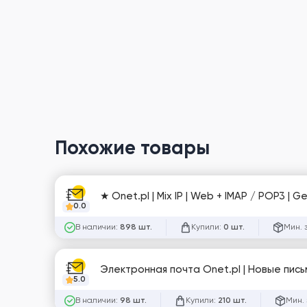
Похожие товары
★ Onet.pl | Mix IP | Web + IMAP / POP3 | 
0.0
В наличии:
Купили:
Мин. 
898 шт.
0 шт.
Электронная почта Onet.pl | Новые пись
5.0
В наличии:
Купили:
Мин. 
98 шт.
210 шт.