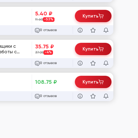
5.40
₽
Купить
11.60
-53%
отзывов
0
35.75
₽
ящики с
Купить
аботы с
37.05
-4%
отзывов
0
108.75
₽
Купить
отзывов
0