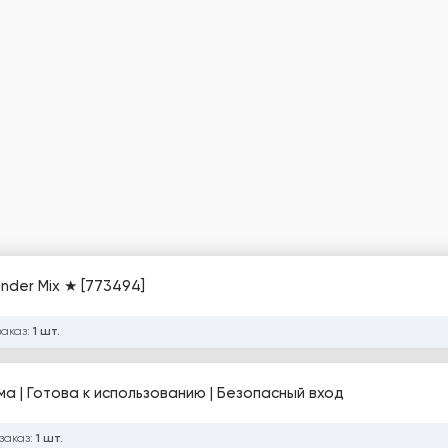
Gender Mix ★ [773494]
заказ:
1 шт.
ма | Готова к использованию | Безопасный вход
заказ:
1 шт.