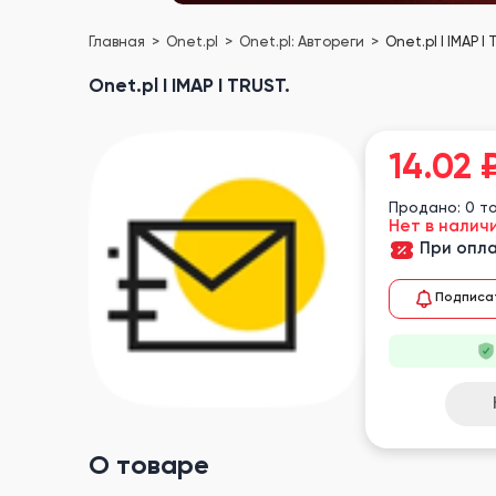
Главная
Onet.pl
Onet.pl: Автореги
Onet.pl I IMAP I
Onet.pl I IMAP I TRUST.
14.02
Продано: 0 т
Нет в налич
При опла
Подписа
О товаре