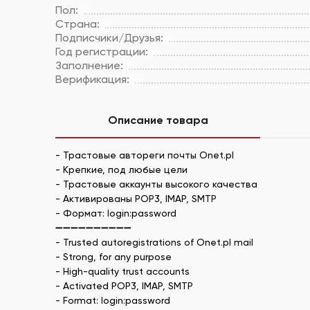
Пол:
Страна:
Подписчики/Друзья:
Год регистрации:
Заполнение:
Верификация:
Описание товара
- Трастовые автореги почты Onet.pl
- Крепкие, под любые цели
- Трастовые аккаунты высокого качества
- Активированы POP3, IMAP, SMTP
- Формат: login:password
➖➖➖➖➖➖➖➖➖➖
- Trusted autoregistrations of Onet.pl mail
- Strong, for any purpose
- High-quality trust accounts
- Activated POP3, IMAP, SMTP
- Format: login:password