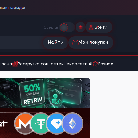
Войти
Светлая
Найти
Мои покупки
 зона
Раскрутка соц. сетей
Нейросети AI
Разное