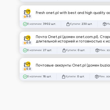
Fresh onet.pl with best and high quality 
5.0
В наличии:
Купили:
Ми
3902 шт.
230 шт.
Почта Onet.pl (домен onet.com.pl). Ста
длительной историей и готовностью к и
0.0
некоторыми сервисами.
В наличии:
Купили:
Мин. за
27 шт.
0 шт.
Почтовые аккаунты Onet.pl (домен buziac
0.0
В наличии:
Купили:
Мин. за
18 шт.
0 шт.