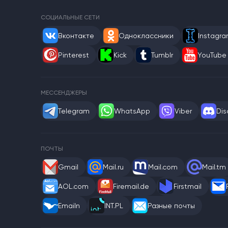
СОЦИАЛЬНЫЕ СЕТИ
Вконтакте
Одноклассники
Instagr
Pinterest
Kick
Tumblr
YouTube
МЕССЕНДЖЕРЫ
Telegram
WhatsApp
Viber
Dis
ПОЧТЫ
Gmail
Mail.ru
Mail.com
Mail.tm
AOL.com
Firemail.de
Firstmail
Emailn
INT.PL
Разные почты