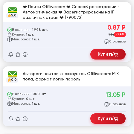
❤️ Почты Offilive.com ❤️ Способ регистрации -
Автоматическая ❤️ Зарегистрированы на IP
5.0
различных стран ❤️ [790072]
0.87
₽
В наличии:
4998 шт.
Купили:
1.14
-24%
1 шт.
Мин. заказ:
1 шт.
отзывов
0
Купить
Автореги почтовых аккаунтов Offilive.com: MIX
пола, формат логин:пароль
0.0
13.05
₽
В наличии:
1000 шт.
Купили:
0 шт.
Мин. заказ:
1 шт.
отзывов
0
Купить