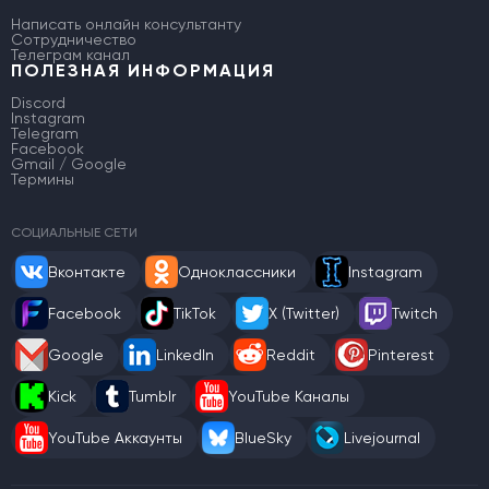
Написать онлайн консультанту
Сотрудничество
Телеграм канал
ПОЛЕЗНАЯ ИНФОРМАЦИЯ
Discord
Instagram
Telegram
Facebook
Gmail / Google
Термины
СОЦИАЛЬНЫЕ СЕТИ
Вконтакте
Одноклассники
Instagram
Facebook
TikTok
X (Twitter)
Twitch
Google
LinkedIn
Reddit
Pinterest
Kick
Tumblr
YouTube Каналы
YouTube Аккаунты
BlueSky
Livejournal