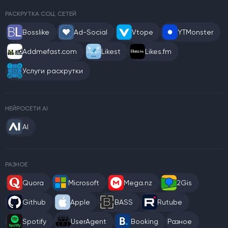
РАСКРУТКА СОЦ. СЕТЕЙ
Bosslike
Ad-Social
Vtope
YTMonster
Addmefast.com
Likest
Likes.fm
Услуги раскрутки
НЕЙРОСЕТИ AI
AI
РАЗНОЕ
Quora
Microsoft
Mega.nz
2Gis
Github
Apple
BASS
Rutube
Spotify
UserAgent
Booking
Разное