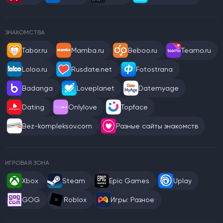
ЗНАКОМСТВА
Tabor.ru
Mamba.ru
Beboo.ru
Teamo.ru
Loloo.ru
Rusdate.net
Fotostrana
Badanga
Loveplanet
Datemyage
Dating
Onlylove
Topface
Bez-kompleksov.com
Разные сайты знакомств
ИГРОВАЯ ЗОНА
Xbox
Steam
Epic Games
Uplay
GOG
Roblox
Игры: Разное