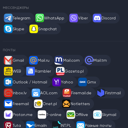
МЕССЕНДЖЕРЫ
Telegram
WhatsApp
Viber
Discord
Skype
Snapchat
ПОЧТЫ
Gmail
Mail.ru
Mail.com
Mail.tm
WEB
Rambler
Gazeta.pl
Outlook / Hotmail
Yahoo
Gmx
Inbox.lv
AOL.com
Firemail.de
Firstmail
Freemail
Onet.pl
Notletters
Proton.me
T-online
Offilive
Skymail
Tuta
Emailn
INT.PL
Разные почты