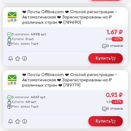
❤️ Почты Offilive.com ❤️ Способ регистрации -
Автоматическая ❤️ Зарегистрированы на IP
0.0
различных стран ❤️ [789690]
1.67
₽
В наличии:
4998 шт.
Купили:
2.17
-23%
0 шт.
Мин. заказ:
1 шт.
отзывов
0
Купить
❤️ Почты Offilive.com ❤️ Способ регистрации -
Автоматическая ❤️ Зарегистрированы на IP
5.0
различных стран ❤️ [789779]
0.93
₽
В наличии:
4067 шт.
Купили:
1.21
-23%
40 шт.
Мин. заказ:
1 шт.
отзывов
0
Купить