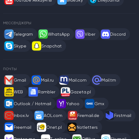
YouTube Аккаунты
BlueSky
Livejournal
МЕССЕНДЖЕРЫ
Telegram
WhatsApp
Viber
Discord
Skype
Snapchat
ПОЧТЫ
Gmail
Mail.ru
Mail.com
Mail.tm
WEB
Rambler
Gazeta.pl
Outlook / Hotmail
Yahoo
Gmx
Inbox.lv
AOL.com
Firemail.de
Firstmail
Freemail
Onet.pl
Notletters