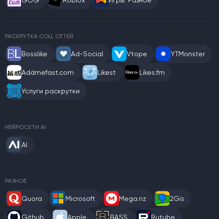
GOG
Roblox
Игры: Разное
РАСКРУТКА СОЦ. СЕТЕЙ
Bosslike
Ad-Social
Vtope
YTMonster
Addmefast.com
Likest
Likes.fm
Услуги раскрутки
НЕЙРОСЕТИ AI
AI
РАЗНОЕ
Quora
Microsoft
Mega.nz
2Gis
Github
Apple
BASS
Rutube