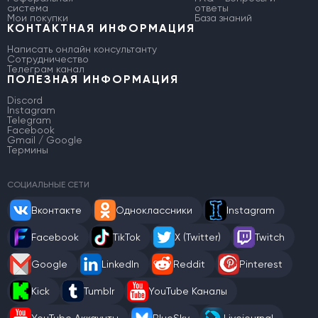
система
ответы
Мои покупки
База знаний
КОНТАКТНАЯ ИНФОРМАЦИЯ
Написать онлайн консультанту
Сотрудничество
Телеграм канал
ПОЛЕЗНАЯ ИНФОРМАЦИЯ
Discord
Instagram
Telegram
Facebook
Gmail / Google
Термины
СОЦИАЛЬНЫЕ СЕТИ
Вконтакте
Одноклассники
Instagram
Facebook
TikTok
X (Twitter)
Twitch
Google
LinkedIn
Reddit
Pinterest
Kick
Tumblr
YouTube Каналы