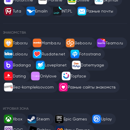
Proton.me
T-online
Offilive
Skymail
Tuta
Emailn
INT.PL
Разные почты
ЗНАКОМСТВА
Tabor.ru
Mamba.ru
Beboo.ru
Teamo.ru
Loloo.ru
Rusdate.net
Fotostrana
Badanga
Loveplanet
Datemyage
Dating
Onlylove
Topface
Bez-kompleksov.com
Разные сайты знакомств
ИГРОВАЯ ЗОНА
Xbox
Steam
Epic Games
Uplay