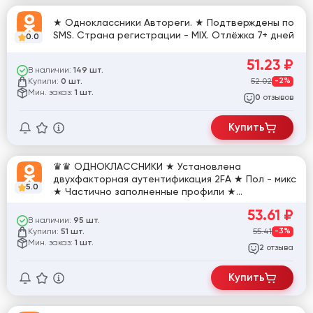
★ Одноклассники Автореги. ★ Подтверждены по
SMS. Страна регистрации - MIX. Отлёжка 7+ дней
0.0
51.23
₽
В наличии:
149 шт.
Купили:
52.02
-2%
0 шт.
Мин. заказ:
1 шт.
отзывов
0
Купить
♛♛ ОДНОКЛАССНИКИ ★ Установлена
двухфакторная аутентификация 2FA ★ Пол - микс
5.0
★ Частично заполненные профили ★
Зарегистрированны на IP разных стран ♛♛
53.61
₽
В наличии:
95 шт.
Купили:
55.41
-3%
51 шт.
Мин. заказ:
1 шт.
отзыва
2
Купить