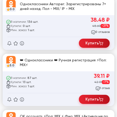
Одноклассники Авторег. Зарегистрированы 7+
дней назад. Пол - MIX/ IP - MIX
0.0
38.48
₽
В наличии:
136 шт.
Купили:
48.60
-21%
0 шт.
Мин. заказ:
1 шт.
отзывов
0
Купить
👑 Одноклассники 👑 Ручная регистрация ⚡Пол:
MIX⚡
5.0
39.11
₽
В наличии:
87 шт.
Купили:
42.01
-7%
13 шт.
Мин. заказ:
1 шт.
отзыв
1
Купить
ОК accounts ⚡Пол: MIX ⚡ Фио: MIX ⚡Активация по