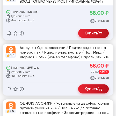
ВХОД ТОЛЬКО ЧЕРЕЗ МОБ.ПРИЛОЖЕНИЕ #28447
58.00
₽
В наличии:
150 шт.
Купили:
0 шт.
Мин. заказ:
1 шт.
отзывов
0
Купить
Аккаунты Одноклассники / Подтвержденные на
номера mix / Наполнение: пустые / Пол: Микс /
0.0
Формат: Логин (номер телефона):Пароль /#28216
58.00
₽
В наличии:
295 шт.
Купили:
72.50
-20%
0 шт.
Мин. заказ:
1 шт.
отзывов
0
Купить
ОДНОКЛАССНИКИ / Установлена двухфакторная
аутентификация 2FA / Пол - микс / Частично
5.0
заполненные профили / Зарегистрированны на