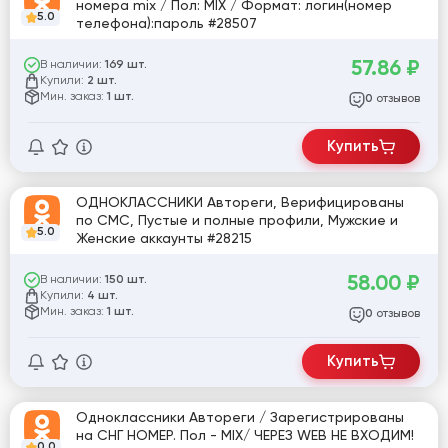
номера mix / Пол: MIX / Формат: логин(номер
5.0
телефона):пароль #28507
57.86
₽
В наличии:
169 шт.
Купили:
2 шт.
Мин. заказ:
1 шт.
отзывов
0
Купить
ОДНОКЛАССНИКИ Автореги, Верифицированы
по СМС, Пустые и полные профили, Мужские и
5.0
Женские аккаунты #28215
58.00
₽
В наличии:
150 шт.
Купили:
4 шт.
Мин. заказ:
1 шт.
отзывов
0
Купить
Одноклассники Автореги / Зарегистрированы
на СНГ НОМЕР. Пол - MIX/ ЧЕРЕЗ WEB НЕ ВХОДИМ!
0.0