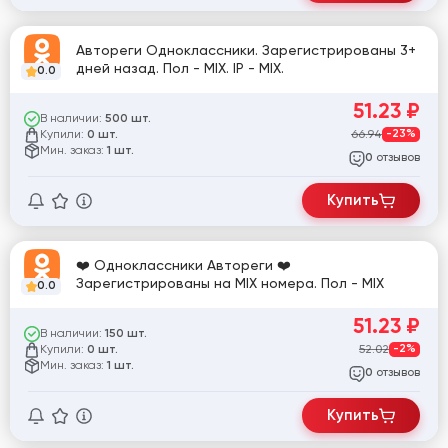
Автореги Одноклассники. Зарегистрированы 3+
дней назад. Пол - MIX. IP - MIX.
0.0
51.23
₽
В наличии:
500 шт.
Купили:
66.94
-23%
0 шт.
Мин. заказ:
1 шт.
отзывов
0
Купить
❤️ Одноклассники Автореги ❤️
Зарегистрированы на MIX номера. Пол - MIX
0.0
51.23
₽
В наличии:
150 шт.
Купили:
52.02
-2%
0 шт.
Мин. заказ:
1 шт.
отзывов
0
Купить