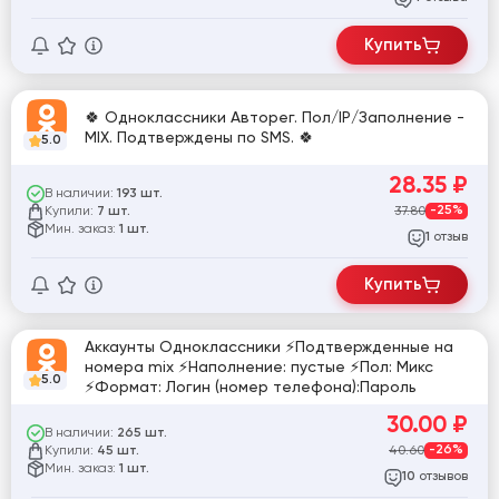
Купить
🍀 Одноклассники Авторег. Пол/IP/Заполнение -
MIX. Подтверждены по SMS. 🍀
5.0
28.35
₽
В наличии:
193 шт.
Купили:
37.80
-25%
7 шт.
Мин. заказ:
1 шт.
отзыв
1
Купить
Аккаунты Одноклассники ⚡Подтвержденные на
номера mix ⚡Наполнение: пустые ⚡Пол: Микс
5.0
⚡Формат: Логин (номер телефона):Пароль
30.00
₽
В наличии:
265 шт.
Купили:
40.60
-26%
45 шт.
Мин. заказ:
1 шт.
отзывов
10