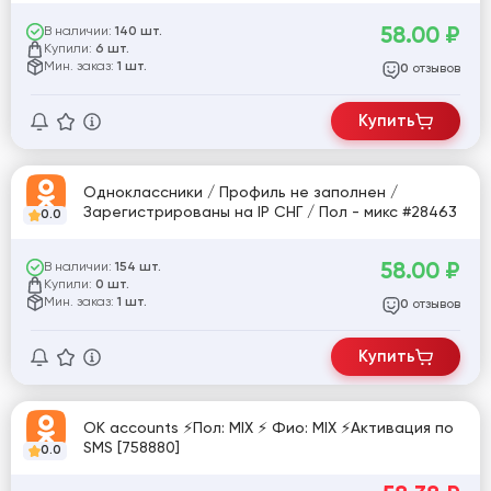
IP разных стран #28700
58.00
₽
В наличии:
140 шт.
Купили:
6 шт.
Мин. заказ:
1 шт.
отзывов
0
Купить
Одноклассники / Профиль не заполнен /
Зарегистрированы на IP СНГ / Пол - микс #28463
0.0
58.00
₽
В наличии:
154 шт.
Купили:
0 шт.
Мин. заказ:
1 шт.
отзывов
0
Купить
ОК accounts ⚡Пол: MIX ⚡ Фио: MIX ⚡Активация по
SMS [758880]
0.0