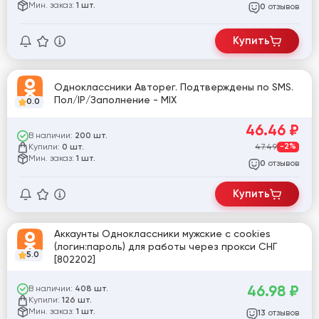
Мин. заказ:
1 шт.
отзывов
0
Купить
Одноклассники Авторег. Подтверждены по SMS.
Пол/IP/Заполнение - MIX
0.0
46.46
₽
В наличии:
200 шт.
Купили:
47.49
-2%
0 шт.
Мин. заказ:
1 шт.
отзывов
0
Купить
Аккаунты Одноклассники мужские с cookies
(логин:пароль) для работы через прокси СНГ
5.0
[802202]
46.98
₽
В наличии:
408 шт.
Купили:
126 шт.
Мин. заказ:
1 шт.
отзывов
13