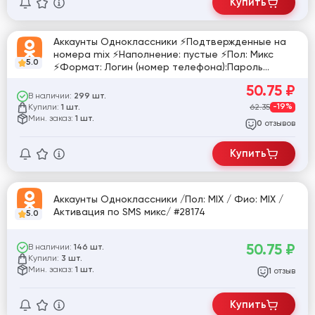
Купить
Аккаунты Одноклассники ⚡Подтвержденные на
номера mix ⚡Наполнение: пустые ⚡Пол: Микс
5.0
⚡Формат: Логин (номер телефона):Пароль
[849441]
50.75
₽
В наличии:
299 шт.
Купили:
62.35
-19%
1 шт.
Мин. заказ:
1 шт.
отзывов
0
Купить
Аккаунты Одноклассники /Пол: MIX / Фио: MIX /
Активация по SMS микс/ #28174
5.0
50.75
₽
В наличии:
146 шт.
Купили:
3 шт.
Мин. заказ:
1 шт.
отзыв
1
Купить