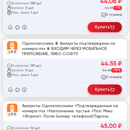
44.08
₽
В наличии:
159 шт.
Купили:
44.35
-1%
0 шт.
Мин. заказ:
1 шт.
отзывов
0
Купить
Одноклассники ♛ Аккаунты подтверждены на
номера mix ♛ ВХОДИМ ЧЕРЕЗ МОБИЛЬНОЕ
0.0
ПРИЛОЖЕНИЕ, ЛИБО СОФТ!!!
44.55
₽
В наличии:
191 шт.
Купили:
54.68
-19%
0 шт.
Мин. заказ:
1 шт.
отзывов
0
Купить
Аккаунты Одноклассники ⚡Подтвержденные на
номера mix ⚡Наполнение: пустые ⚡Пол: Микс
0.0
⚡Формат: Логин (номер телефона):Пароль
[845406]
45.00
₽
В наличии:
16 шт.