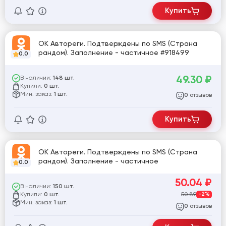
Купить
OK Автореги. Подтверждены по SMS (Страна
рандом). Заполнение - частичное #918499
0.0
49.30
₽
В наличии:
148 шт.
Купили:
0 шт.
Мин. заказ:
1 шт.
отзывов
0
Купить
OK Автореги. Подтверждены по SMS (Страна
рандом). Заполнение - частичное
0.0
50.04
₽
В наличии:
150 шт.
Купили:
50.89
-2%
0 шт.
Мин. заказ:
1 шт.
отзывов
0