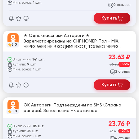
Мин. заказ:
1 шт.
отзывов
0
Купить
★ Одноклассники Автореги ★
Зарегистрированы на СНГ НОМЕР. Пол - MIX.
5.0
ЧЕРЕЗ WEB НЕ ВХОДИМ! ВХОД ТОЛЬКО ЧЕРЕЗ
МОБ.ПРИЛОЖЕНИЕ
23.63
₽
В наличии:
141 шт.
Купили:
36.25
-35%
9 шт.
Мин. заказ:
1 шт.
отзыва
2
Купить
OK Автореги. Подтверждены по SMS (Страна
рандом). Заполнение - частичное
5.0
23.76
₽
В наличии:
115 шт.
Купили:
32.40
-27%
35 шт.
Мин. заказ:
1 шт.
отзыва
4