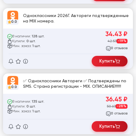
Одноклассники 2026Г. Автореги подтвержденные
на MIX номера.
0.0
34.43
₽
В наличии:
128 шт.
Купили:
42.53
-19%
0 шт.
Мин. заказ:
1 шт.
отзывов
0
Купить
✅ Одноклассники Автореги ✅ Подтверждены по
SMS. Страна регистрации - MIX. ОПИСАНИЕ!!!!!!!
0.0
36.45
₽
В наличии:
135 шт.
Купили:
50.63
-28%
0 шт.
Мин. заказ:
1 шт.
отзывов
0
Купить