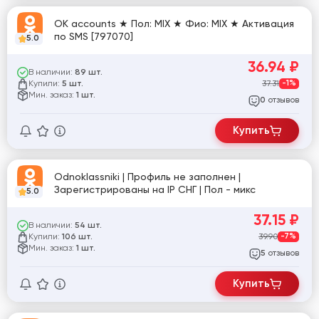
ОК accounts ★ Пол: MIX ★ Фио: MIX ★ Активация
по SMS [797070]
5.0
36.94
₽
В наличии:
89 шт.
Купили:
37.31
-1%
5 шт.
Мин. заказ:
1 шт.
отзывов
0
Купить
Odnoklassniki | Профиль не заполнен |
Зарегистрированы на IP СНГ | Пол - микс
5.0
37.15
₽
В наличии:
54 шт.
Купили:
39.90
-7%
106 шт.
Мин. заказ:
1 шт.
отзывов
5
Купить