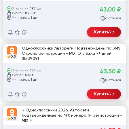
43.00
₽
В наличии:
197 шт.
Купили:
89 шт.
Мин. заказ:
1 шт.
отзывов
6
Купить
Одноклассники Автореги. Подтверждены по SMS.
Страна регистрации - MIX. Отлёжка 7+ дней
0.0
[853909]
43.50
₽
В наличии:
150 шт.
Купили:
0 шт.
Мин. заказ:
1 шт.
отзывов
0
Купить
⚡ Одноклассники 2026. Автореги
подтвержденные на MIX номера. IP регистрации -
0.0
MIX ⚡