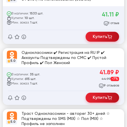
41.11
₽
В наличии:
1533 шт.
Купили:
10 шт.
Мин. заказ:
1 шт.
отзыв
1
Купить
Одноклассники ✔️ Регистрация на RU IP ✔️
Аккаунты Подтверждены по СМС ✔️ Пустой
5.0
Профиль ✔️ Пол Женский
41.89
₽
В наличии:
35 шт.
Купили:
44.99
-7%
615 шт.
Мин. заказ:
1 шт.
отзывов
9
Купить
Траст Одноклассники - авторег 30+ дней ☆
Подтверждены по SMS (MIX) ☆ Пол (MIX) ☆
5.0
Профиль не заполнен