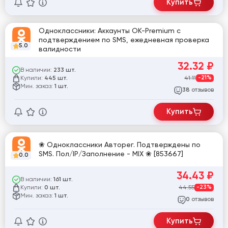
Купить
Одноклассники: Аккаунты OK-Premium с
подтверждением по SMS, ежедневная проверка
5.0
валидности
32.32
₽
В наличии:
233 шт.
Купили:
41.11
-21%
445 шт.
Мин. заказ:
1 шт.
отзывов
38
Купить
❀ Одноклассники Авторег. Подтверждены по
SMS. Пол/IP/Заполнение - MIX ❀ [853667]
0.0
34.43
₽
В наличии:
161 шт.
Купили:
44.55
-23%
0 шт.
Мин. заказ:
1 шт.
отзывов
0
Купить