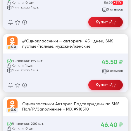
Купили:
56.99
-21%
0 шт.
Мин. заказ:
1 шт.
отзывов
0
Купить
✔️Одноклассники — автореги, 45+ дней, SMS,
пустые/полные, мужские/женские
5.0
45.50
₽
В наличии:
199 шт.
Купили:
1 шт.
Мин. заказ:
1 шт.
отзывов
0
Купить
Одноклассники Авторег. Подтверждены по SMS.
Пол/IP/Заполнение - MIX #918510
0.0
46.40
₽
В наличии:
200 шт.
Купили:
0 шт.