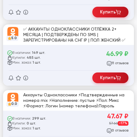
Купить
✅ АККАУНТЫ ОДНОКЛАССНИКИ ОТЛЁЖКА 2+
МЕСЯЦА | ПОДТВЕРЖДЕНЫ ПО SMS |
5.0
ЗАРЕГИСТРИРОВАНЫ НА СНГ IP | ПОЛ ЖЕНСКИЙ ✅
46.99
₽
В наличии:
149 шт.
Купили:
485 шт.
Мин. заказ:
1 шт.
отзывов
11
Купить
Аккаунты Одноклассники ⚡Подтвержденные на
номера mix ⚡Наполнение: пустые ⚡Пол: Микс
0.0
⚡Формат: Логин (номер телефона):Пароль
47.67
₽
В наличии:
299 шт.
Купили:
57.66
-17%
0 шт.
Мин. заказ:
1 шт.
отзывов
0