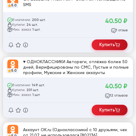
SMS
5.0
40.50
₽
В наличии:
200 шт.
Купили:
24 шт.
Мин. заказ:
1 шт.
отзыв
1
Купить
♥ ОДНОКЛАССНИКИ Автореги, отлёжка более 50
дней, Верифицированы по СМС, Пустые и полные
5.0
профили, Мужские и Женские аккаунты
40.50
₽
В наличии:
149 шт.
Купили:
201 шт.
Мин. заказ:
1 шт.
отзывов
12
Купить
Аккаунт OK.ru (Одноклассники) с 10 друзьями, чек
от 21.07, не использовался [802136]
5.0