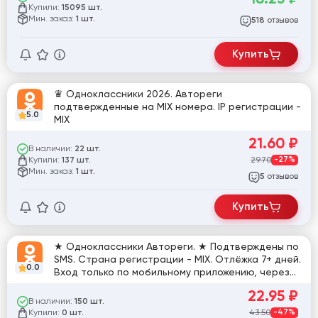
Купили:
15095 шт.
Мин. заказ:
1 шт.
отзывов
518
Купить
♛ Одноклассники 2026. Автореги
подтвержденные на MIX номера. IP регистрации -
5.0
MIX
21.60
₽
В наличии:
22 шт.
Купили:
29.70
-27%
137 шт.
Мин. заказ:
1 шт.
отзывов
5
Купить
★ Одноклассники Автореги. ★ Подтверждены по
SMS. Страна регистрации - MIX. Отлёжка 7+ дней.
0.0
Вход только по мобильному приложению, через
web - ban
22.95
₽
В наличии:
150 шт.
Купили:
43.50
-47%
0 шт.