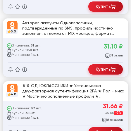
Купить
Авторег аккаунты Одноклассники,
подтверждённые по SMS, профиль частично
5.0
заполнен, отлежка от MIX месяцев, формат
mail:pass/num:pass
31.10
₽
В наличии:
51 шт.
Купили:
1150 шт.
Мин. заказ:
1 шт.
отзыв
31
Купить
♛♛ ОДНОКЛАССНИКИ ★ Установлена
двухфакторная аутентификация 2FA ★ Пол - микс
4.8
★ Частично заполненные профили ★
Зарегистрированны на IP разных стран ♛♛
31.66
₽
В наличии:
87 шт.
Купили:
34.00
-7%
61 шт.
Мин. заказ:
1 шт.
отзывов
6