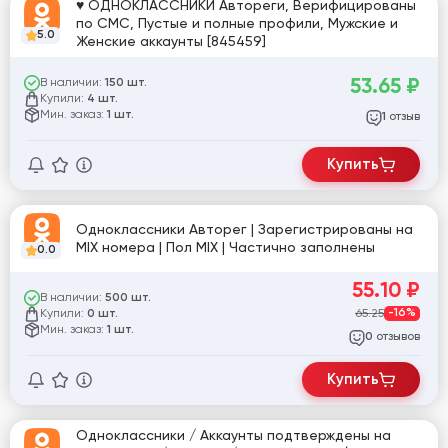
♥ ОДНОКЛАССНИКИ Автореги, Верифицированы
по СМС, Пустые и полные профили, Мужские и
5.0
Женские аккаунты [845459]
53.65
₽
В наличии:
150 шт.
Купили:
4 шт.
Мин. заказ:
1 шт.
отзыв
1
Купить
Одноклассники Авторег | Зарегистрированы на
MIX номера | Пол MIX | Частично заполнены
0.0
55.10
₽
В наличии:
500 шт.
Купили:
65.25
-16%
0 шт.
Мин. заказ:
1 шт.
отзывов
0
Купить
Одноклассники / Аккаунты подтверждены на