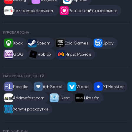
Bez-kompleksov.com
Разные сайты знакомств
ИГРОВАЯ ЗОНА
Xbox
Steam
Epic Games
Uplay
GOG
Roblox
Игры: Разное
РАСКРУТКА СОЦ. СЕТЕЙ
Bosslike
Ad-Social
Vtope
YTMonster
Addmefast.com
Likest
Likes.fm
Услуги раскрутки
НЕЙРОСЕТИ AI