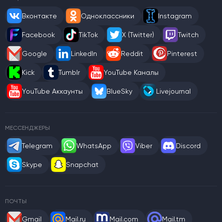
Вконтакте
Одноклассники
Instagram
Facebook
TikTok
X (Twitter)
Twitch
Google
LinkedIn
Reddit
Pinterest
Kick
Tumblr
YouTube Каналы
YouTube Аккаунты
BlueSky
Livejournal
МЕССЕНДЖЕРЫ
Telegram
WhatsApp
Viber
Discord
Skype
Snapchat
ПОЧТЫ
Gmail
Mail.ru
Mail.com
Mail.tm