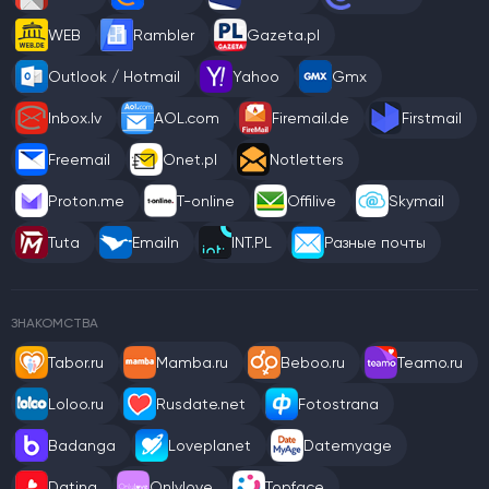
WEB
Rambler
Gazeta.pl
Outlook / Hotmail
Yahoo
Gmx
Inbox.lv
AOL.com
Firemail.de
Firstmail
Freemail
Onet.pl
Notletters
Proton.me
T-online
Offilive
Skymail
Tuta
Emailn
INT.PL
Разные почты
ЗНАКОМСТВА
Tabor.ru
Mamba.ru
Beboo.ru
Teamo.ru
Loloo.ru
Rusdate.net
Fotostrana
Badanga
Loveplanet
Datemyage
Dating
Onlylove
Topface