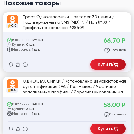
Похожие товары
Траст Одноклассники - авторег 30+ дней /
Подтверждены по SMS (MIX) ☆ / Пол (MIX) /
0.0
Профиль не заполнен #28409
66.70
₽
В наличии:
199 шт.
Купили:
0 шт.
Мин. заказ:
1 шт.
отзывов
0
Купить
ОДНОКЛАССНИКИ / Установлена двухфакторная
аутентификация 2FA / Пол - микс / Частично
5.0
заполненные профили / Зарегистрированны на
IP разных стран #28700
58.00
₽
В наличии:
140 шт.
Купили:
6 шт.
Мин. заказ:
1 шт.
отзывов
0
Купить