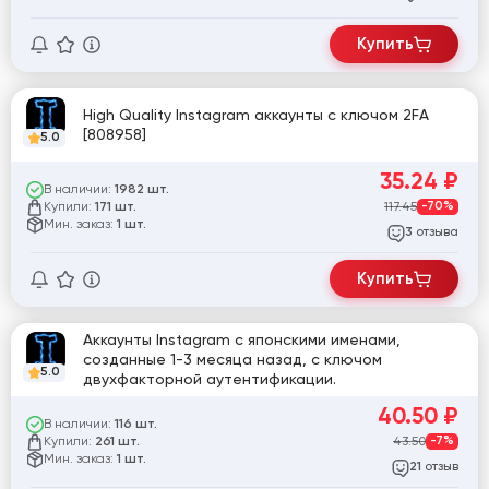
Купить
High Quality Instagram аккаунты с ключом 2FA
[808958]
5.0
35.24
₽
В наличии:
1982 шт.
Купили:
117.45
-70%
171 шт.
Мин. заказ:
1 шт.
отзыва
3
Купить
Аккаунты Instagram с японскими именами,
созданные 1-3 месяца назад, с ключом
5.0
двухфакторной аутентификации.
40.50
₽
В наличии:
116 шт.
Купили:
43.50
-7%
261 шт.
Мин. заказ:
1 шт.
отзыв
21