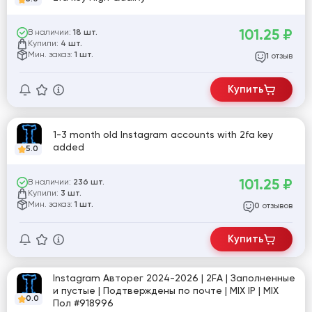
101.25
₽
В наличии:
18 шт.
Купили:
4 шт.
Мин. заказ:
1 шт.
отзыв
1
Купить
1-3 month old Instagram accounts with 2fa key
added
5.0
101.25
₽
В наличии:
236 шт.
Купили:
3 шт.
Мин. заказ:
1 шт.
отзывов
0
Купить
Instagram Авторег 2024-2026 | 2FA | Заполненные
и пустые | Подтверждены по почте | MIX IP | MIX
0.0
Пол #918996