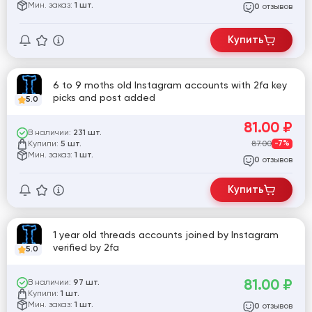
Мин. заказ:
1 шт.
отзывов
0
Купить
6 to 9 moths old Instagram accounts with 2fa key
picks and post added
5.0
81.00
₽
В наличии:
231 шт.
Купили:
87.00
-7%
5 шт.
Мин. заказ:
1 шт.
отзывов
0
Купить
1 year old threads accounts joined by Instagram
verified by 2fa
5.0
81.00
₽
В наличии:
97 шт.
Купили:
1 шт.
Мин. заказ:
1 шт.
отзывов
0