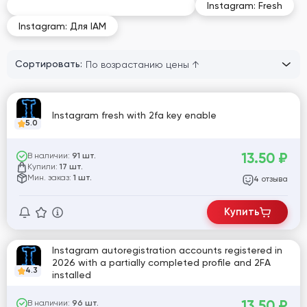
Instagram: Старые / Возрастные
Instagram: Fresh
Instagram: Для IAM
Сортировать:
Instagram fresh with 2fa key enable
5.0
13.50
₽
В наличии:
91 шт.
Купили:
17 шт.
Мин. заказ:
1 шт.
отзыва
4
Купить
Instagram autoregistration accounts registered in
2026 with a partially completed profile and 2FA
4.3
installed
13.50
₽
В наличии:
96 шт.