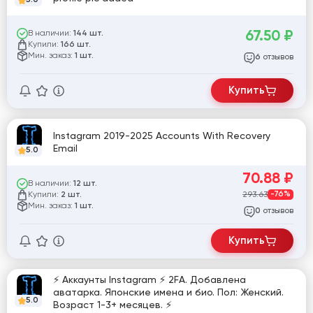
67.50
₽
В наличии:
144 шт.
Купили:
166 шт.
Мин. заказ:
1 шт.
отзывов
6
Купить
Instagram 2019-2025 Accounts With Recovery
Email
5.0
70.88
₽
В наличии:
12 шт.
Купили:
293.63
-76%
2 шт.
Мин. заказ:
1 шт.
отзывов
0
Купить
⚡️ Аккаунты Instagram ⚡️ 2FA. Добавлена
аватарка. Японские имена и био. Пол: Женский.
5.0
Возраст 1-3+ месяцев. ⚡️