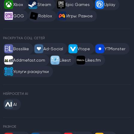
Xbox
Steam
Epic Games
Uplay
GOG
Roblox
Игры: Разное
РАСКРУТКА СОЦ. СЕТЕЙ
Bosslike
Ad-Social
Vtope
YTMonster
Addmefast.com
Likest
Likes.fm
Услуги раскрутки
НЕЙРОСЕТИ AI
AI
РАЗНОЕ