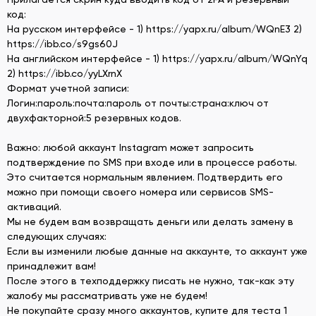
код:
На русском интерфейсе - 1) https://yapx.ru/album/WQnE3 2)
https://ibb.co/s9gs60J
На английском интерфейсе - 1) https://yapx.ru/album/WQnYq
2) https://ibb.co/yyLXrnX
Формат учетной записи:
Логин:пароль:почта:пароль от почты:страна:ключ от
двухфакторной:5 резервных кодов.
Важно: любой аккаунт Instagram может запросить
подтверждение по SMS при входе или в процессе работы.
Это считается нормальным явлением. Подтвердить его
можно при помощи своего номера или сервисов SMS-
активаций.
Мы не будем вам возвращать деньги или делать замену в
следующих случаях:
Если вы изменили любые данные на аккаунте, то аккаунт уже
принадлежит вам!
После этого в техподдержку писать не нужно, так-как эту
жалобу мы рассматривать уже не будем!
Не покупайте сразу много аккаунтов, купите для теста 1