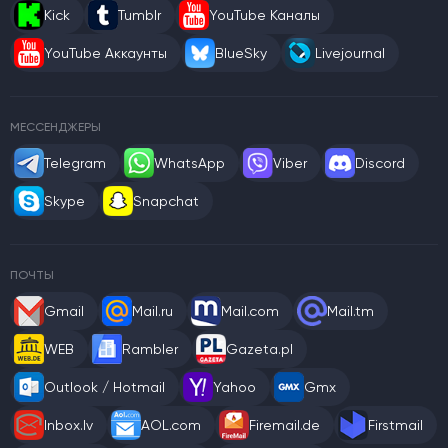
Kick
Tumblr
YouTube Каналы
YouTube Аккаунты
BlueSky
Livejournal
МЕССЕНДЖЕРЫ
Telegram
WhatsApp
Viber
Discord
Skype
Snapchat
ПОЧТЫ
Gmail
Mail.ru
Mail.com
Mail.tm
WEB
Rambler
Gazeta.pl
Outlook / Hotmail
Yahoo
Gmx
Inbox.lv
AOL.com
Firemail.de
Firstmail