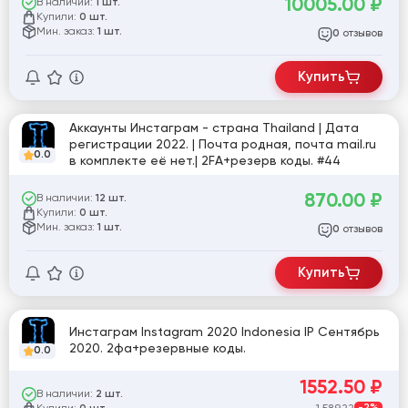
10005.00
₽
В наличии:
1 шт.
Купили:
0 шт.
Мин. заказ:
1 шт.
отзывов
0
Купить
Аккаунты Инстаграм - страна Thailand | Дата
регистрации 2022. | Почта родная, почта mail.ru
0.0
в комплекте её нет.| 2FA+резерв коды. #44
870.00
₽
В наличии:
12 шт.
Купили:
0 шт.
Мин. заказ:
1 шт.
отзывов
0
Купить
Инстаграм Instagram 2020 Indonesia IP Сентябрь
2020. 2фа+резервные коды.
0.0
1552.50
₽
В наличии:
2 шт.