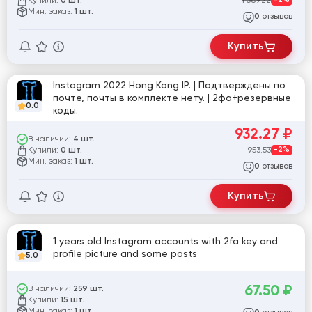
Купили:
1 589.22
-2%
0 шт.
Мин. заказ:
1 шт.
отзывов
0
Купить
Instagram 2022 Hong Kong IP. | Подтверждены по
почте, почты в комплекте нету. | 2фа+резервные
0.0
коды.
932.27
₽
В наличии:
4 шт.
Купили:
953.53
-2%
0 шт.
Мин. заказ:
1 шт.
отзывов
0
Купить
1 years old Instagram accounts with 2fa key and
profile picture and some posts
5.0
67.50
₽
В наличии:
259 шт.
Купили:
15 шт.
Мин. заказ:
1 шт.