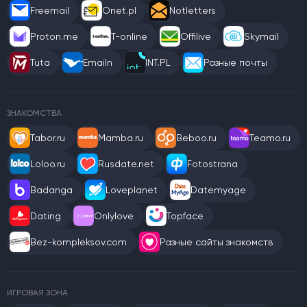
Freemail
Onet.pl
Notletters
Proton.me
T-online
Offilive
Skymail
Tuta
Emailn
INT.PL
Разные почты
ЗНАКОМСТВА
Tabor.ru
Mamba.ru
Beboo.ru
Teamo.ru
Loloo.ru
Rusdate.net
Fotostrana
Badanga
Loveplanet
Datemyage
Dating
Onlylove
Topface
Bez-kompleksov.com
Разные сайты знакомств
ИГРОВАЯ ЗОНА