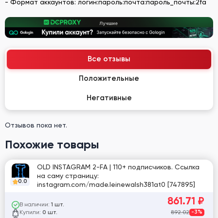
- Формат аккаунтов: логин:пароль:почта:пароль_почты:2fa
Все отзывы
Положительные
Негативные
Отзывов пока нет.
Похожие товары
OLD INSTAGRAM 2-FA | 110+ подписчиков. Ссылка
на саму страницу:
0.0
instagram.com/made.leinewalsh381at0 [747895]
861.71
₽
В наличии:
1 шт.
Купили:
892.02
-3%
0 шт.