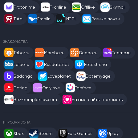
Proton.me
T-online
Offilive
Skymail
Tuta
Emailn
INT.PL
Разные почты
ЗНАКОМСТВА
Tabor.ru
Mamba.ru
Beboo.ru
Teamo.ru
Loloo.ru
Rusdate.net
Fotostrana
Badanga
Loveplanet
Datemyage
Dating
Onlylove
Topface
Bez-kompleksov.com
Разные сайты знакомств
ИГРОВАЯ ЗОНА
Xbox
Steam
Epic Games
Uplay