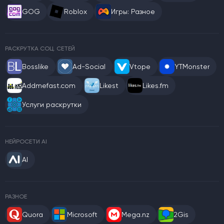
GOG
Roblox
Игры: Разное
РАСКРУТКА СОЦ. СЕТЕЙ
Bosslike
Ad-Social
Vtope
YTMonster
Addmefast.com
Likest
Likes.fm
Услуги раскрутки
НЕЙРОСЕТИ AI
AI
РАЗНОЕ
Quora
Microsoft
Mega.nz
2Gis