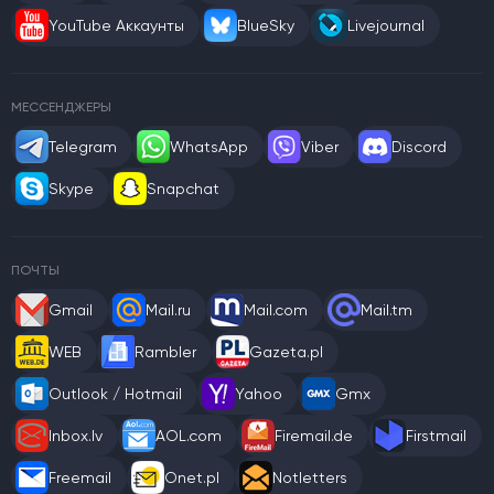
YouTube Аккаунты
BlueSky
Livejournal
МЕССЕНДЖЕРЫ
Telegram
WhatsApp
Viber
Discord
Skype
Snapchat
ПОЧТЫ
Gmail
Mail.ru
Mail.com
Mail.tm
WEB
Rambler
Gazeta.pl
Outlook / Hotmail
Yahoo
Gmx
Inbox.lv
AOL.com
Firemail.de
Firstmail
Freemail
Onet.pl
Notletters