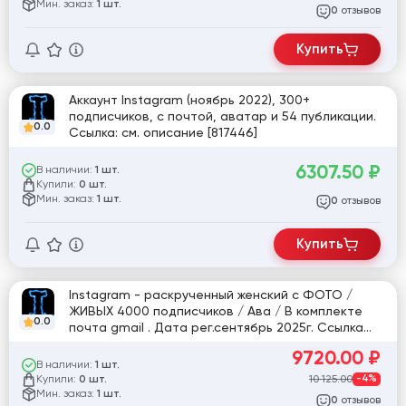
Мин. заказ:
1 шт.
отзывов
0
Купить
Аккаунт Instagram (ноябрь 2022), 300+
подписчиков, с почтой, аватар и 54 публикации.
0.0
Ссылка: см. описание [817446]
6307.50
₽
В наличии:
1 шт.
Купили:
0 шт.
Мин. заказ:
1 шт.
отзывов
0
Купить
Instagram - раскрученный женский с ФОТО /
ЖИВЫХ 4000 подписчиков / Ава / В комплекте
0.0
почта gmail . Дата рег.сентябрь 2025г. Ссылка
https://www.instagram.com/anuta__imanovanna_
9720.00
₽
В наличии:
1 шт.
Купили:
10 125.00
-4%
0 шт.
Мин. заказ:
1 шт.
отзывов
0