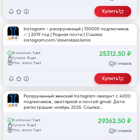
Купить
Instagram - раскрученный | 100000 подписчиков
✅ | 2019 год | Родная почта | Ссылка:
0.0
instagram.com/slavinskaia.katia
25312.50
₽
В наличии:
1 шт.
Купили:
0 шт.
Мин. заказ:
1 шт.
отзывов
0
Купить
Раскрученный женский Instagram-аккаунт с 4000
подписчиков, аватаркой и почтой gmail. Дата
0.0
регистрации: ноябрь 2025. Ссылка:
https://instagram.com/alina_franzeva
29362.50
₽
В наличии:
1 шт.
Купили:
0 шт.
Мин. заказ:
1 шт.
отзывов
0