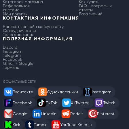
Категории магазина
Как купить
Реферальная
FAQ - вопросы и
система
ответы
Мои покупки
База знаний
КОНТАКТНАЯ ИНФОРМАЦИЯ
Написать онлайн консультанту
Сотрудничество
Телеграм канал
ПОЛЕЗНАЯ ИНФОРМАЦИЯ
Discord
Instagram
Telegram
Facebook
Gmail / Google
Термины
СОЦИАЛЬНЫЕ СЕТИ
Вконтакте
Одноклассники
Instagram
Facebook
TikTok
X (Twitter)
Twitch
Google
LinkedIn
Reddit
Pinterest
Kick
Tumblr
YouTube Каналы