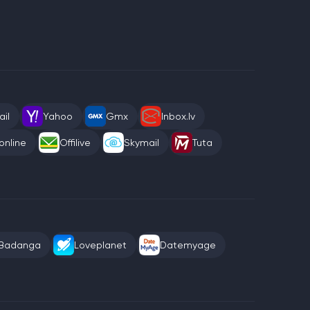
il
Yahoo
Gmx
Inbox.lv
online
Offilive
Skymail
Tuta
Badanga
Loveplanet
Datemyage