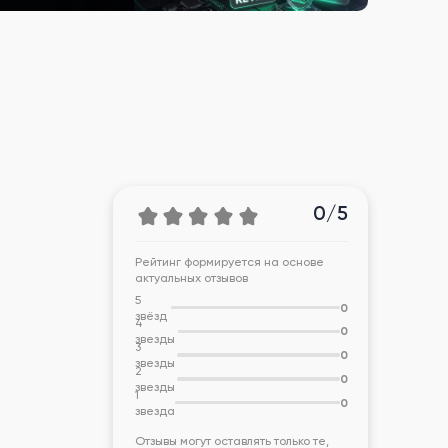
0/5
Рейтинг формируется на основе
актуальных отзывов
5
0
звёзд
4
0
звезды
3
0
звезды
2
0
звезды
1
0
звезда
Отзывы могут оставлять только те,