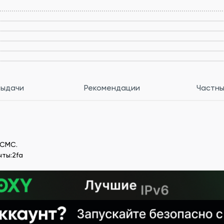
выдачи
Рекомендации
Частны
 СМС.
чты:2fa