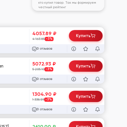
кто купил товар. Так мы формируем
честный рейтинг
4057.89
₽
Купить
4 163.85
-3%
отзывов
0
5072.93
₽
an
Купить
5 205.10
-3%
отзывов
0
1304.90
₽
Купить
1 338.59
-3%
отзывов
0
2610.00
₽
5157]
Купить