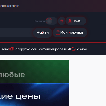
Войти
Светлая
Найти
Мои покупки
 зона
Раскрутка соц. сетей
Нейросети AI
Разное