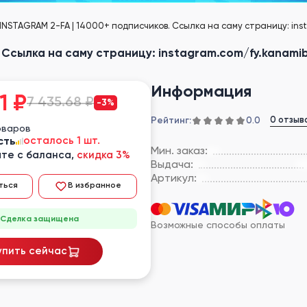
INSTAGRAM 2-FA | 14000+ подписчиков. Ссылка на саму страницу: in
 Ссылка на саму страницу: instagram.com/fy.kanami
Информация
1
₽
7 435.68 ₽
-3%
Рейтинг:
0 отзыв
0.0
оваров
сть
осталось 1 шт.
Мин. заказ:
те с баланса,
скидка 3%
Выдача:
Артикул:
ться
В избранное
Сделка защищена
Возможные способы оплаты
упить сейчас