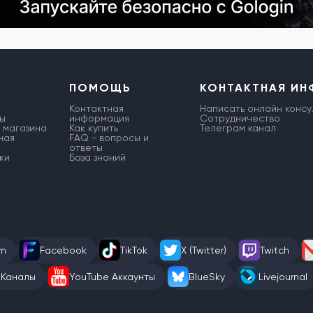
ПОМОЩЬ
КОНТАКТНАЯ И
Контактная
Написать онлайн консу
ы
информация
Сотрудничество
 магазина
Как купить
Телеграм канал
ная
FAQ - вопросы и
ответы
ки
База знаний
am
Facebook
TikTok
X (Twitter)
Twitch
 Каналы
YouTube Аккаунты
BlueSky
Livejournal