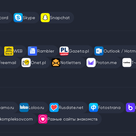
cord
Skype
Snapchat
WEB
Rambler
Gazeta.pl
Outlook / Hotma
Freemail
Onet.pl
Notletters
Proton.me
T-
eamo.ru
Loloo.ru
Rusdate.net
Fotostrana
kompleksov.com
Разные сайты знакомств