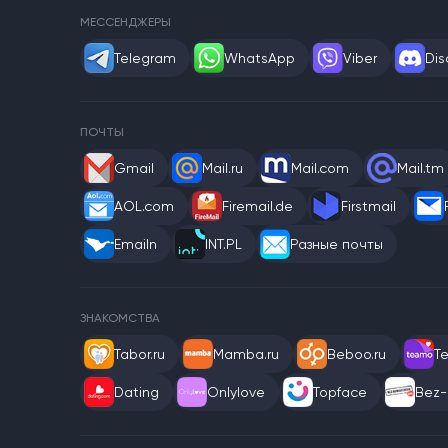
МЕССЕНДЖЕРЫ
Telegram
WhatsApp
Viber
Dis
ПОЧТЫ
Gmail
Mail.ru
Mail.com
Mail.tm
AOL.com
Firemail.de
Firstmail
Emailn
INT.PL
Разные почты
ЗНАКОМСТВА
Tabor.ru
Mamba.ru
Beboo.ru
T
Dating
Onlylove
Topface
Bez-