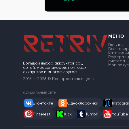
МЕНЮ
Главная
Все товар
Категории
Рефераль
система
Большой выбор аккаунтов соц.
Мои покуп
сетей, мессенджеров, почтовых
аккаунтов и многое другое.
2015 — 2026 © Все права защищены
СОЦИАЛЬНЫЕ СЕТИ
Вконтакте
Одноклассники
Instagr
Pinterest
Kick
Tumblr
YouTube