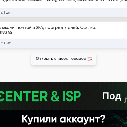
аз:
1 шт.
чиками, почтой и 2FA, прогрев 7 дней. Ссылка:
d19365
аз:
1 шт.
Открыть список товаров