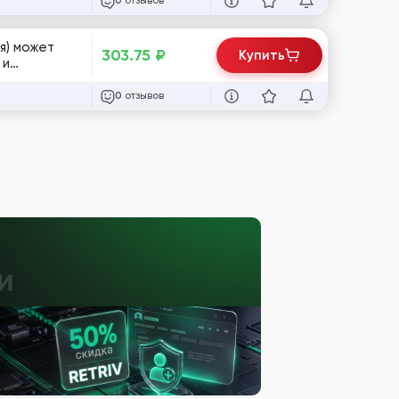
отзывов
0
я) может
303.75
₽
Купить
 и
отзывов
0