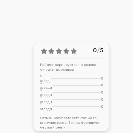
0/5
Рейтинг формируется на основе
актуальных отзывов
5
0
звёзд
4
0
звезды
3
0
звезды
2
0
звезды
1
0
звезда
Отзывы могут оставлять только те,
кто купил товар. Так мы формируем
честный рейтинг