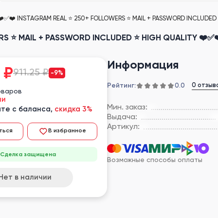
️✅❤️ INSTAGRAM REAL ⭐ 250+ FOLLOWERS ⭐ MAIL + PASSWORD INCLUDED
S ⭐ MAIL + PASSWORD INCLUDED ⭐ HIGH QUALITY ❤️✅
Информация
₽
911.25 ₽
-9%
Рейтинг:
0 отзыв
0.0
оваров
ии
Мин. заказ:
те с баланса,
скидка 3%
Выдача:
Артикул:
ться
В избранное
Сделка защищена
Возможные способы оплаты
Нет в наличии