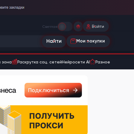
Войти
Светлая
Найти
Мои покупки
 зона
Раскрутка соц. сетей
Нейросети AI
Разное