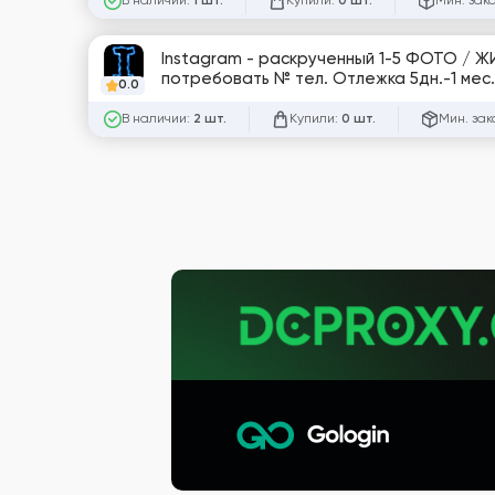
В наличии:
Купили:
Мин. зак
1 шт.
0 шт.
Instagram - раскрученный 1-5 ФОТО / ЖИ
потребовать № тел. Отлежка 5дн.-1 мес. 
0.0
небольшой - . [816195]
В наличии:
Купили:
Мин. зак
2 шт.
0 шт.