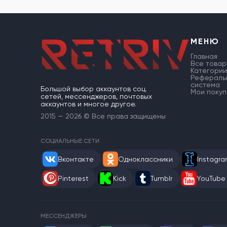
МЕНЮ
Главная
Все товар
Категории
Рефераль
система
Большой выбор аккаунтов соц.
Мои покуп
сетей, мессенджеров, почтовых
аккаунтов и многое другое.
2015 — 2026 © Все права защищены
СОЦИАЛЬНЫЕ СЕТИ
Вконтакте
Одноклассники
Instagr
Pinterest
Kick
Tumblr
YouTube
МЕССЕНДЖЕРЫ