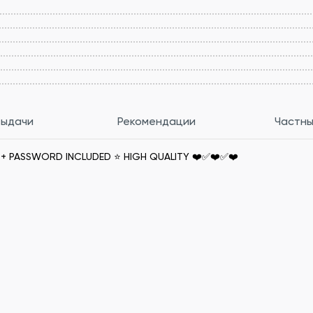
выдачи
Рекомендации
Частны
 + PASSWORD INCLUDED ⭐ HIGH QUALITY ❤️✅❤️✅❤️