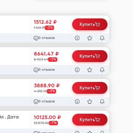
1512.62
₽
Купить
1 561.31
-3%
отзывов
0
8641.47
₽
Купить
8 923.49
-3%
отзывов
0
3888.90
₽
Купить
4 015.75
-3%
отзывов
0
10125.00
₽
л . Дата
Купить
10 875.00
-7%