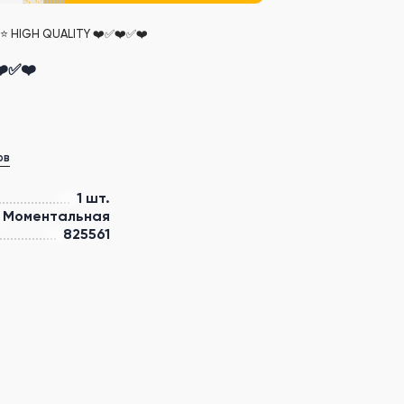
 ⭐ HIGH QUALITY ❤️✅❤️✅❤️
❤️✅❤️
ов
1 шт.
Моментальная
825561