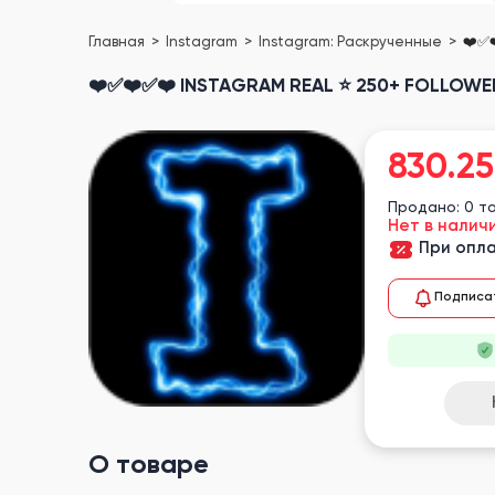
Главная
Instagram
Instagram: Раскрученные
❤️✅❤
❤️✅❤️✅❤️ INSTAGRAM REAL ⭐ 250+ FOLLOWER
830.25
Продано: 0 т
Нет в налич
При опла
Подписа
О товаре