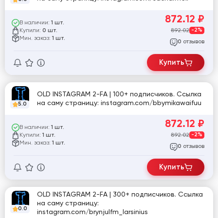
872.12
₽
В наличии:
1 шт.
Купили:
892.02
-2%
0 шт.
Мин. заказ:
1 шт.
отзывов
0
Купить
OLD INSTAGRAM 2-FA | 100+ подписчиков. Ссылка
на саму страницу: instagram.com/bbymikawaifuu
5.0
872.12
₽
В наличии:
1 шт.
Купили:
892.02
-2%
1 шт.
Мин. заказ:
1 шт.
отзывов
0
Купить
OLD INSTAGRAM 2-FA | 300+ подписчиков. Ссылка
на саму страницу:
0.0
instagram.com/brynjulfm_larsinius