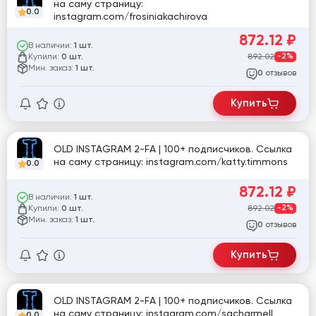
на саму страницу:
0.0
instagram.com/frosiniakachirova
872.12
₽
В наличии:
1 шт.
Купили:
892.02
-2%
0 шт.
Мин. заказ:
1 шт.
отзывов
0
Купить
OLD INSTAGRAM 2-FA | 100+ подписчиков. Ссылка
на саму страницу: instagram.com/katty.timmons
0.0
872.12
₽
В наличии:
1 шт.
Купили:
892.02
-2%
0 шт.
Мин. заказ:
1 шт.
отзывов
0
Купить
OLD INSTAGRAM 2-FA | 100+ подписчиков. Ссылка
на саму страницу: instagram.com/sacharmell
0.0