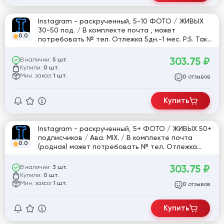
Instagram - раскрученный, 5-10 ФОТО / ЖИВЫХ
30-50 под. / В комплекте почта , может
0.0
потребовать № тел. Отлежка 5дн.-1 мес. P.S. Так
же по количеству подписчиков может быть ,как +
так и небольшой - .
303.75
₽
В наличии:
5 шт.
Купили:
0 шт.
Мин. заказ:
1 шт.
отзывов
0
Купить
Instagram - раскрученный, 5+ ФОТО / ЖИВЫХ 50+
подписчиков / Ава. MIX. / В комплекте почта
0.0
(родная) может потребовать № тел. Отлежка
5дн.-1 мес. P.S. Так же по количеству подписчиков
может быть ,как + так и небольшой - .
303.75
₽
В наличии:
3 шт.
Купили:
0 шт.
Мин. заказ:
1 шт.
отзывов
0
Купить