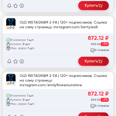
Купить
OLD INSTAGRAM 2-FA | 120+ подписчиков. Ссылка
на саму страницу: instagram.com/katty.leslli
0.0
872.12
₽
В наличии:
1 шт.
Купили:
892.02
-2%
0 шт.
Мин. заказ:
1 шт.
отзывов
0
Купить
OLD INSTAGRAM 2-FA | 120+ подписчиков. Ссылка
на саму страницу:
0.0
instagram.com/emilyflowersunshine
872.12
₽
В наличии:
1 шт.
Купили:
892.02
-2%
0 шт.
Мин. заказ:
1 шт.
отзывов
0