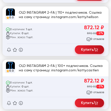
OLD INSTAGRAM 2-FA | 110+ подписчиков. Ссылка
на саму страницу: instagram.com/katty.hellson
0.0
872.12
₽
В наличии:
1 шт.
Купили:
892.02
-2%
0 шт.
Мин. заказ:
1 шт.
отзывов
0
Купить
OLD INSTAGRAM 2-FA | 100+ подписчиков. Ссылка
на саму страницу: instagram.com/katty.castlen
0.0
872.12
₽
В наличии:
1 шт.
Купили:
892.02
-2%
0 шт.
Мин. заказ:
1 шт.
отзывов
0
Купить