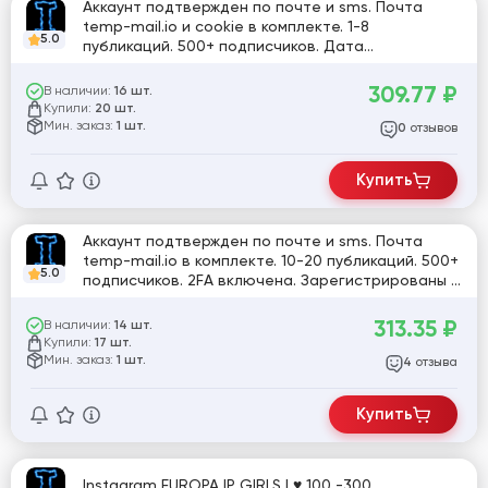
Аккаунт подтвержден по почте и sms. Почта
temp-mail.io и cookie в комплекте. 1-8
5.0
публикаций. 500+ подписчиков. Дата
регистрации - 15+ дней. 2FA включена.
Зарегистрированы с MIX ip.
309.77
₽
В наличии:
16 шт.
Купили:
20 шт.
Мин. заказ:
1 шт.
отзывов
0
Купить
Аккаунт подтвержден по почте и sms. Почта
temp-mail.io в комплекте. 10-20 публикаций. 500+
5.0
подписчиков. 2FA включена. Зарегистрированы с
MIX ip.
313.35
₽
В наличии:
14 шт.
Купили:
17 шт.
Мин. заказ:
1 шт.
отзыва
4
Купить
Instagram EUROPA IP GIRLS | ♥️ 100 -300