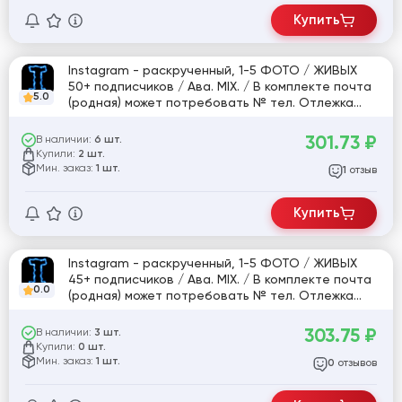
Купить
Instagram - раскрученный, 1-5 ФОТО / ЖИВЫХ
50+ подписчиков / Ава. MIX. / В комплекте почта
5.0
(родная) может потребовать № тел. Отлежка
5дн.-1 мес. P.S. Так же по количеству подписчиков
может быть ,как + так и небольшой - .
301.73
₽
В наличии:
6 шт.
Купили:
2 шт.
Мин. заказ:
1 шт.
отзыв
1
Купить
Instagram - раскрученный, 1-5 ФОТО / ЖИВЫХ
45+ подписчиков / Ава. MIX. / В комплекте почта
0.0
(родная) может потребовать № тел. Отлежка
5дн.-1 мес. P.S. Так же по количеству подписчиков
может быть ,как + так и небольшой - .
303.75
₽
В наличии:
3 шт.
Купили:
0 шт.
Мин. заказ:
1 шт.
отзывов
0