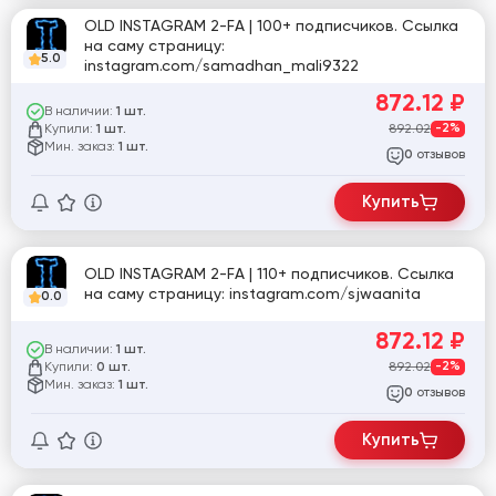
OLD INSTAGRAM 2-FA | 100+ подписчиков. Ссылка
на саму страницу:
5.0
instagram.com/samadhan_mali9322
872.12
₽
В наличии:
1 шт.
Купили:
892.02
-2%
1 шт.
Мин. заказ:
1 шт.
отзывов
0
Купить
OLD INSTAGRAM 2-FA | 110+ подписчиков. Ссылка
на саму страницу: instagram.com/sjwaanita
0.0
872.12
₽
В наличии:
1 шт.
Купили:
892.02
-2%
0 шт.
Мин. заказ:
1 шт.
отзывов
0
Купить