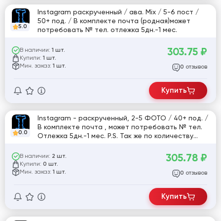
Instagram раскрученный / ава. Mix / 5-6 пост /
50+ под. / В комплекте почта (родная)может
5.0
потребовать № тел. отлежка 5дн.-1 мес.
303.75
₽
В наличии:
1 шт.
Купили:
1 шт.
Мин. заказ:
1 шт.
отзывов
0
Купить
Instagram - раскрученный, 2-5 ФОТО / 40+ под. /
В комплекте почта , может потребовать № тел.
0.0
Отлежка 5дн.-1 мес. P.S. Так же по количеству
подписчиков может быть ,как + так и небольшой -
.
305.78
₽
В наличии:
2 шт.
Купили:
0 шт.
Мин. заказ:
1 шт.
отзывов
0
Купить