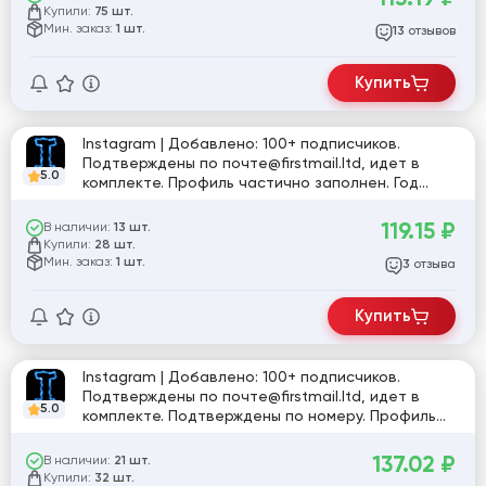
Купили:
75 шт.
Мин. заказ:
1 шт.
отзывов
13
Купить
Instagram | Добавлено: 100+ подписчиков.
Подтверждены по почте@firstmail.ltd, идет в
5.0
комплекте. Профиль частично заполнен. Год
регистрации: 2025. Включена двухфакторная
аутентификация. Страна регистрации: MIX.
119.15
₽
В наличии:
13 шт.
Купили:
28 шт.
Мин. заказ:
1 шт.
отзыва
3
Купить
Instagram | Добавлено: 100+ подписчиков.
Подтверждены по почте@firstmail.ltd, идет в
5.0
комплекте. Подтверждены по номеру. Профиль
частично заполнен. Включена двухфакторная
аутентификация. Страна регистрации: MIX.
137.02
₽
В наличии:
21 шт.
Купили:
32 шт.