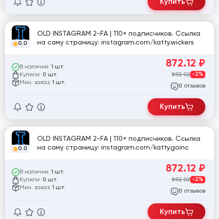
Купить
OLD INSTAGRAM 2-FA | 110+ подписчиков. Ссылка
на саму страницу: instagram.com/katty.wickers
0.0
872.12
₽
В наличии:
1 шт.
Купили:
892.02
-2%
0 шт.
Мин. заказ:
1 шт.
отзывов
0
Купить
OLD INSTAGRAM 2-FA | 110+ подписчиков. Ссылка
на саму страницу: instagram.com/katty.goinc
0.0
872.12
₽
В наличии:
1 шт.
Купили:
892.02
-2%
0 шт.
Мин. заказ:
1 шт.
отзывов
0
Купить