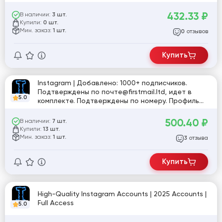
432.33
₽
В наличии:
3 шт.
Купили:
0 шт.
Мин. заказ:
1 шт.
отзывов
0
Купить
Instagram | Добавлено: 1000+ подписчиков.
Подтверждены по почте@firstmail.ltd, идет в
5.0
комплекте. Подтверждены по номеру. Профиль
частично заполнен. Включена двухфакторная
аутентификация. Страна регистрации: MIX.
500.40
₽
В наличии:
7 шт.
Купили:
13 шт.
Мин. заказ:
1 шт.
отзыва
3
Купить
High-Quality Instagram Accounts | 2025 Accounts |
Full Access
5.0