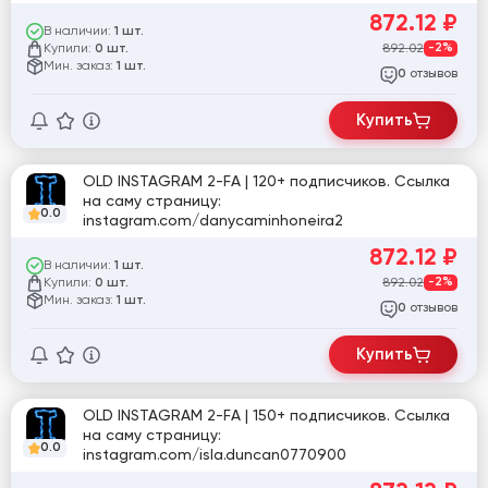
872.12
₽
В наличии:
1 шт.
Купили:
892.02
-2%
0 шт.
Мин. заказ:
1 шт.
отзывов
0
Купить
OLD INSTAGRAM 2-FA | 120+ подписчиков. Ссылка
на саму страницу:
0.0
instagram.com/danycaminhoneira2
872.12
₽
В наличии:
1 шт.
Купили:
892.02
-2%
0 шт.
Мин. заказ:
1 шт.
отзывов
0
Купить
OLD INSTAGRAM 2-FA | 150+ подписчиков. Ссылка
на саму страницу:
0.0
instagram.com/isla.duncan0770900