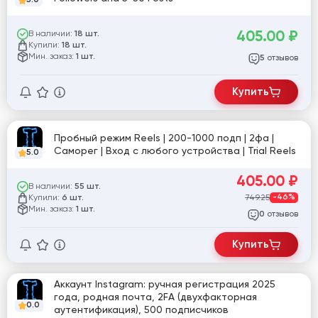
405.00
₽
В наличии:
18 шт.
Купили:
18 шт.
Мин. заказ:
1 шт.
отзывов
5
Купить
Пробный режим Reels | 200-1000 подп | 2фа |
Саморег | Вход с любого устройства | Trial Reels
5.0
405.00
₽
В наличии:
55 шт.
Купили:
749.25
-46%
6 шт.
Мин. заказ:
1 шт.
отзывов
0
Купить
Аккаунт Instagram: ручная регистрация 2025
года, родная почта, 2FA (двухфакторная
0.0
аутентификация), 500 подписчиков