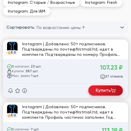
Instagram: Старые / Возрастные
Instagram: Fresh
Instagram: Для IAM
Сортировать:
Instagram | Добавлено: 50+ подписчиков.
Подтверждены по почте@firstmail.ltd, идет в
5.0
комплекте. Подтверждены по номеру. Профиль
частично заполнен. Включена двухфакторная
аутентификация. Страна регистрации: MIX.
107.23
₽
В наличии:
23 шт.
Купили:
387 шт.
Мин. заказ:
1 шт.
отзывов
27
Купить
Instagram | Добавлено: 50+ подписчиков.
Подтверждены по почте@firstmail.ltd, идет в
5.0
комплекте. Профиль частично заполнен. Год
регистрации: 2025. Включена двухфакторная
аутентификация. Страна регистрации: MIX.
113.19
₽
В наличии:
7 шт.