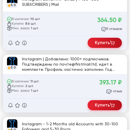
SUBSCRIBERS | Mail
5.0
364.50
₽
В наличии:
10 шт.
Купили:
86 шт.
Мин. заказ:
1 шт.
отзывов
11
Купить
Instagram | Добавлено: 1000+ подписчиков.
Подтверждены по почте@firstmail.ltd, идет в
5.0
комплекте. Профиль частично заполнен. Год
регистрации: 2025. Включена двухфакторная
аутентификация. Страна регистрации: MIX.
393.17
₽
В наличии:
11 шт.
Купили:
2 шт.
Мин. заказ:
1 шт.
отзыв
1
Купить
Instagram - 1-2 Months old Accounts with 30-100
Followers and 5-30 Posts
5.0