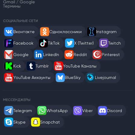
Gmail / Google
Термины
СОЦИАЛЬНЫЕ СЕТИ
Вконтакте
Одноклассники
Instagram
Facebook
TikTok
X (Twitter)
Twitch
Google
LinkedIn
Reddit
Pinterest
Kick
Tumblr
YouTube Каналы
YouTube Аккаунты
BlueSky
Livejournal
МЕССЕНДЖЕРЫ
Telegram
WhatsApp
Viber
Discord
Skype
Snapchat