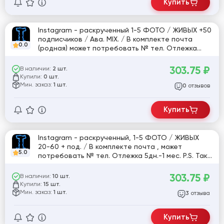
Купить
Instagram - раскрученный 1-5 ФОТО / ЖИВЫХ +50
подписчиков / Ава. MIX. / В комплекте почта
0.0
(родная) может потребовать № тел. Отлежка
5дн.-1 мес. P.S. Так же по количеству подписчиков
может быть ,как + так и небольшой - . [816195]
303.75
₽
В наличии:
2 шт.
Купили:
0 шт.
Мин. заказ:
1 шт.
отзывов
0
Купить
Instagram - раскрученный, 1-5 ФОТО / ЖИВЫХ
20-60 + под. / В комплекте почта , может
5.0
потребовать № тел. Отлежка 5дн.-1 мес. P.S. Так
же по количеству подписчиков может быть ,как +
так и небольшой - .
303.75
₽
В наличии:
10 шт.
Купили:
15 шт.
Мин. заказ:
1 шт.
отзыва
3
Купить