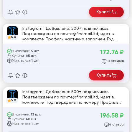
Купить
Instagram | Добавлено: 500+ подписчиков.
Подтверждены по почте@firstmail.ltd, идет в
5.0
комплекте. Профиль частично заполнен. Год
регистрации: 2025. Включена двухфакторная
аутентификация. Страна регистрации: MIX.
172.76
₽
В наличии:
5 шт.
Купили:
65 шт.
Мин. заказ:
1 шт.
отзывов
10
Купить
Instagram | Добавлено: 500+ подписчиков.
Подтверждены по почте@firstmail.ltd, идет в
5.0
комплекте. Подтверждены по номеру. Профиль
частично заполнен. Включена двухфакторная
аутентификация. Страна регистрации: MIX.
196.58
₽
В наличии:
13 шт.
Купили:
40 шт.
Мин. заказ:
1 шт.
отзыва
4