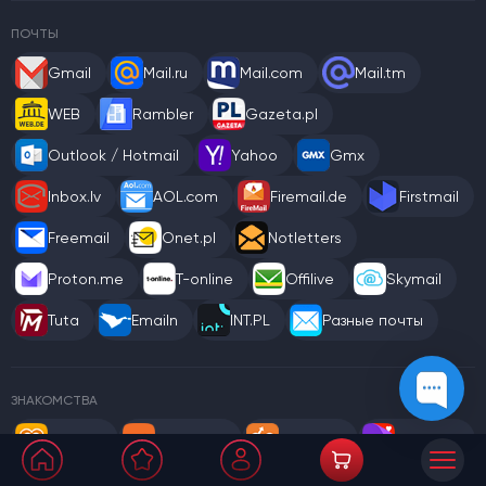
ПОЧТЫ
Gmail
Mail.ru
Mail.com
Mail.tm
WEB
Rambler
Gazeta.pl
Outlook / Hotmail
Yahoo
Gmx
Inbox.lv
AOL.com
Firemail.de
Firstmail
Freemail
Onet.pl
Notletters
Proton.me
T-online
Offilive
Skymail
Tuta
Emailn
INT.PL
Разные почты
ЗНАКОМСТВА
Tabor.ru
Mamba.ru
Beboo.ru
Teamo.ru
Loloo.ru
Rusdate.net
Fotostrana