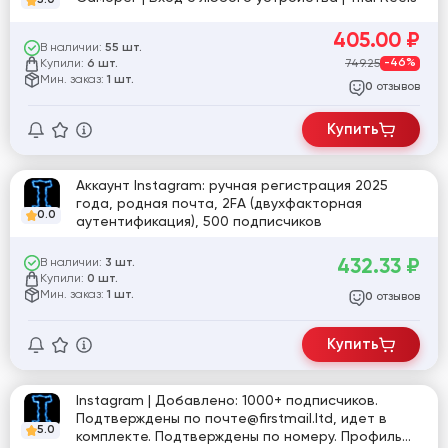
405.00
₽
В наличии:
55 шт.
Купили:
749.25
-46%
6 шт.
Мин. заказ:
1 шт.
отзывов
0
Купить
Аккаунт Instagram: ручная регистрация 2025
года, родная почта, 2FA (двухфакторная
0.0
аутентификация), 500 подписчиков
432.33
₽
В наличии:
3 шт.
Купили:
0 шт.
Мин. заказ:
1 шт.
отзывов
0
Купить
Instagram | Добавлено: 1000+ подписчиков.
Подтверждены по почте@firstmail.ltd, идет в
5.0
комплекте. Подтверждены по номеру. Профиль