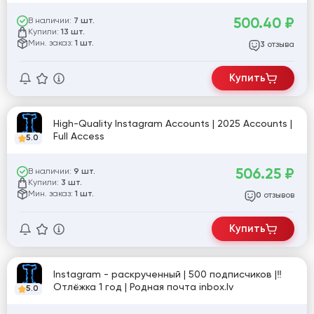
частично заполнен. Включена двухфакторная
аутентификация. Страна регистрации: MIX.
500.40
₽
В наличии:
7 шт.
Купили:
13 шт.
Мин. заказ:
1 шт.
отзыва
3
Купить
High-Quality Instagram Accounts | 2025 Accounts |
Full Access
5.0
506.25
₽
В наличии:
9 шт.
Купили:
3 шт.
Мин. заказ:
1 шт.
отзывов
0
Купить
Instagram - раскрученный | 500 подписчиков |‼️
Отлёжка 1 год | Родная почта inbox.lv
5.0