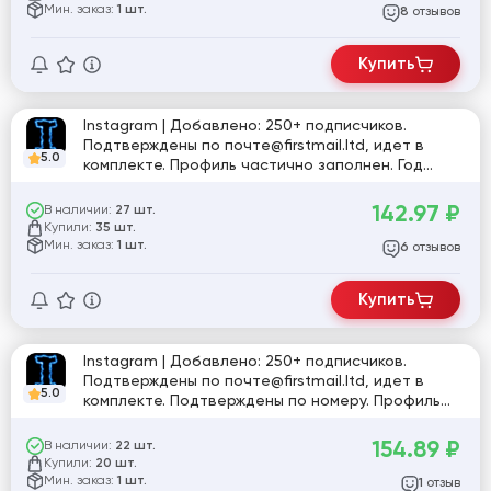
Мин. заказ:
1 шт.
отзывов
8
Купить
Instagram | Добавлено: 250+ подписчиков.
Подтверждены по почте@firstmail.ltd, идет в
5.0
комплекте. Профиль частично заполнен. Год
регистрации: 2025. Включена двухфакторная
аутентификация. Страна регистрации: MIX.
142.97
₽
В наличии:
27 шт.
Купили:
35 шт.
Мин. заказ:
1 шт.
отзывов
6
Купить
Instagram | Добавлено: 250+ подписчиков.
Подтверждены по почте@firstmail.ltd, идет в
5.0
комплекте. Подтверждены по номеру. Профиль
частично заполнен. Включена двухфакторная
аутентификация. Страна регистрации: MIX.
154.89
₽
В наличии:
22 шт.
Купили:
20 шт.
Мин. заказ:
1 шт.
отзыв
1