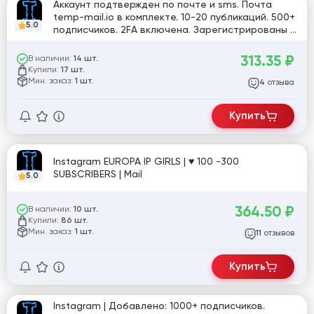
Аккаунт подтвержден по почте и sms. Почта
temp-mail.io в комплекте. 10-20 публикаций. 500+
5.0
подписчиков. 2FA включена. Зарегистрированы с
MIX ip.
313.35
₽
В наличии:
14 шт.
Купили:
17 шт.
Мин. заказ:
1 шт.
отзыва
4
Купить
Instagram EUROPA IP GIRLS | ♥️ 100 -300
SUBSCRIBERS | Mail
5.0
364.50
₽
В наличии:
10 шт.
Купили:
86 шт.
Мин. заказ:
1 шт.
отзывов
11
Купить
Instagram | Добавлено: 1000+ подписчиков.