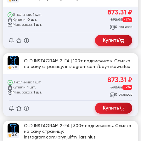
873.31
₽
В наличии:
1 шт.
Купили:
892.02
-2%
0 шт.
Мин. заказ:
1 шт.
отзывов
0
Купить
OLD INSTAGRAM 2-FA | 100+ подписчиков. Ссылка
на саму страницу: instagram.com/bbymikawaifuu
5.0
873.31
₽
В наличии:
1 шт.
Купили:
892.02
-2%
1 шт.
Мин. заказ:
1 шт.
отзывов
0
Купить
OLD INSTAGRAM 2-FA | 300+ подписчиков. Ссылка
на саму страницу:
0.0
instagram.com/brynjulfm_larsinius