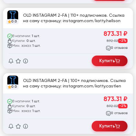
OLD INSTAGRAM 2-FA | 110+ подписчиков. Ссылка
на саму страницу: instagram.com/katty.hellson
0.0
873.31
₽
В наличии:
1 шт.
Купили:
892.02
-2%
0 шт.
Мин. заказ:
1 шт.
отзывов
0
Купить
OLD INSTAGRAM 2-FA | 100+ подписчиков. Ссылка
на саму страницу: instagram.com/katty.castlen
0.0
873.31
₽
В наличии:
1 шт.
Купили:
892.02
-2%
0 шт.
Мин. заказ:
1 шт.
отзывов
0
Купить