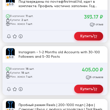
Подтверждены по почте@firstmail.ltd, идет в
5.0
комплекте. Профиль частично заполнен. Год
регистрации: 2025. Включена двухфакторная
аутентификация. Страна регистрации: MIX.
393.17
₽
В наличии:
11 шт.
Купили:
2 шт.
Мин. заказ:
1 шт.
отзыв
1
Купить
Instagram - 1-2 Months old Accounts with 30-100
Followers and 5-30 Posts
5.0
405.00
₽
В наличии:
18 шт.
Купили:
18 шт.
Мин. заказ:
1 шт.
отзывов
5
Купить
Пробный режим Reels | 200-1000 подп | 2фа |
Саморег | Вход с любого устройства | Trial Reels
5.0