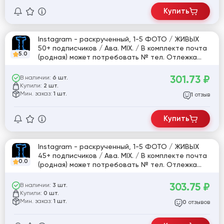
Купить
Instagram - раскрученный, 1-5 ФОТО / ЖИВЫХ
50+ подписчиков / Ава. MIX. / В комплекте почта
5.0
(родная) может потребовать № тел. Отлежка
5дн.-1 мес. P.S. Так же по количеству подписчиков
может быть ,как + так и небольшой - .
301.73
₽
В наличии:
6 шт.
Купили:
2 шт.
Мин. заказ:
1 шт.
отзыв
1
Купить
Instagram - раскрученный, 1-5 ФОТО / ЖИВЫХ
45+ подписчиков / Ава. MIX. / В комплекте почта
0.0
(родная) может потребовать № тел. Отлежка
5дн.-1 мес. P.S. Так же по количеству подписчиков
может быть ,как + так и небольшой - .
303.75
₽
В наличии:
3 шт.
Купили:
0 шт.
Мин. заказ:
1 шт.
отзывов
0