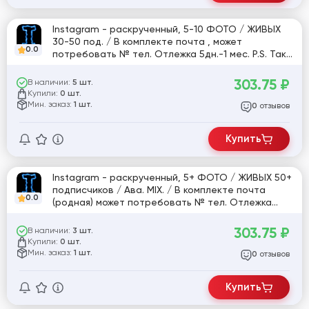
Instagram - раскрученный, 5-10 ФОТО / ЖИВЫХ
30-50 под. / В комплекте почта , может
0.0
потребовать № тел. Отлежка 5дн.-1 мес. P.S. Так
же по количеству подписчиков может быть ,как +
так и небольшой - .
303.75
₽
В наличии:
5 шт.
Купили:
0 шт.
Мин. заказ:
1 шт.
отзывов
0
Купить
Instagram - раскрученный, 5+ ФОТО / ЖИВЫХ 50+
подписчиков / Ава. MIX. / В комплекте почта
0.0
(родная) может потребовать № тел. Отлежка
5дн.-1 мес. P.S. Так же по количеству подписчиков
может быть ,как + так и небольшой - .
303.75
₽
В наличии:
3 шт.
Купили:
0 шт.
Мин. заказ:
1 шт.
отзывов
0
Купить