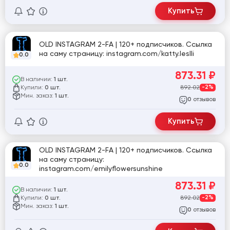
Купить
OLD INSTAGRAM 2-FA | 120+ подписчиков. Ссылка
на саму страницу: instagram.com/katty.leslli
0.0
873.31
₽
В наличии:
1 шт.
Купили:
892.02
-2%
0 шт.
Мин. заказ:
1 шт.
отзывов
0
Купить
OLD INSTAGRAM 2-FA | 120+ подписчиков. Ссылка
на саму страницу:
0.0
instagram.com/emilyflowersunshine
873.31
₽
В наличии:
1 шт.
Купили:
892.02
-2%
0 шт.
Мин. заказ:
1 шт.
отзывов
0