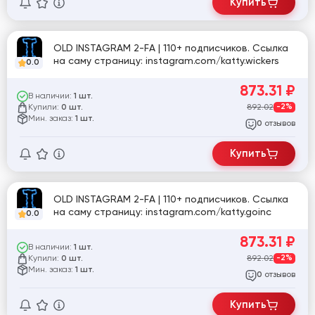
Купить
OLD INSTAGRAM 2-FA | 110+ подписчиков. Ссылка
на саму страницу: instagram.com/katty.wickers
0.0
873.31
₽
В наличии:
1 шт.
Купили:
892.02
-2%
0 шт.
Мин. заказ:
1 шт.
отзывов
0
Купить
OLD INSTAGRAM 2-FA | 110+ подписчиков. Ссылка
на саму страницу: instagram.com/katty.goinc
0.0
873.31
₽
В наличии:
1 шт.
Купили:
892.02
-2%
0 шт.
Мин. заказ:
1 шт.
отзывов
0
Купить