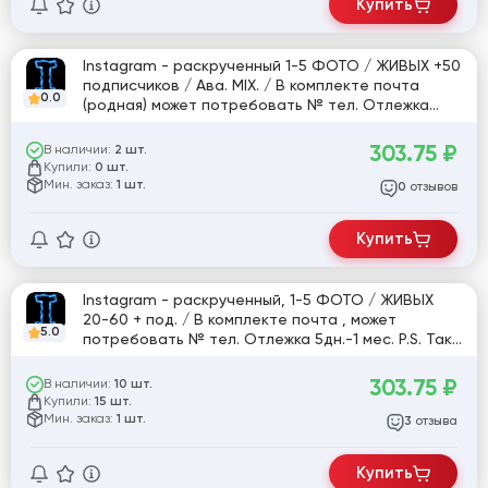
Купить
Instagram - раскрученный 1-5 ФОТО / ЖИВЫХ +50
подписчиков / Ава. MIX. / В комплекте почта
0.0
(родная) может потребовать № тел. Отлежка
5дн.-1 мес. P.S. Так же по количеству подписчиков
может быть ,как + так и небольшой - . [816195]
303.75
₽
В наличии:
2 шт.
Купили:
0 шт.
Мин. заказ:
1 шт.
отзывов
0
Купить
Instagram - раскрученный, 1-5 ФОТО / ЖИВЫХ
20-60 + под. / В комплекте почта , может
5.0
потребовать № тел. Отлежка 5дн.-1 мес. P.S. Так
же по количеству подписчиков может быть ,как +
так и небольшой - .
303.75
₽
В наличии:
10 шт.
Купили:
15 шт.
Мин. заказ:
1 шт.
отзыва
3
Купить