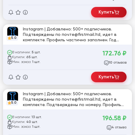
Купить
Instagram | Добавлено: 500+ подписчиков.
Подтверждены по почте@firstmail.ltd, идет в
5.0
комплекте. Профиль частично заполнен. Год
регистрации: 2025. Включена двухфакторная
аутентификация. Страна регистрации: MIX.
172.76
₽
В наличии:
5 шт.
Купили:
65 шт.
Мин. заказ:
1 шт.
отзывов
10
Купить
Instagram | Добавлено: 500+ подписчиков.
Подтверждены по почте@firstmail.ltd, идет в
5.0
комплекте. Подтверждены по номеру. Профиль
частично заполнен. Включена двухфакторная
аутентификация. Страна регистрации: MIX.
196.58
₽
В наличии:
13 шт.
Купили:
40 шт.
Мин. заказ:
1 шт.
отзыва
4