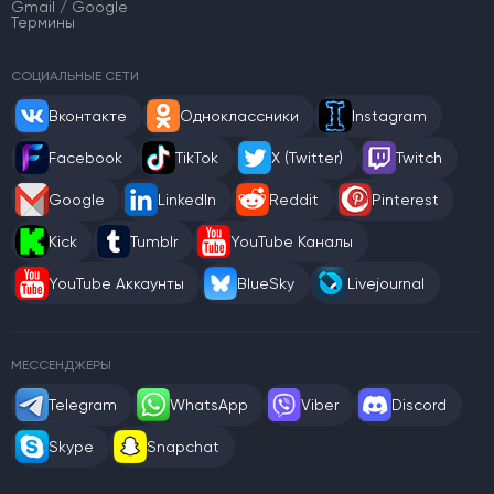
Gmail / Google
Термины
СОЦИАЛЬНЫЕ СЕТИ
Вконтакте
Одноклассники
Instagram
Facebook
TikTok
X (Twitter)
Twitch
Google
LinkedIn
Reddit
Pinterest
Kick
Tumblr
YouTube Каналы
YouTube Аккаунты
BlueSky
Livejournal
МЕССЕНДЖЕРЫ
Telegram
WhatsApp
Viber
Discord
Skype
Snapchat