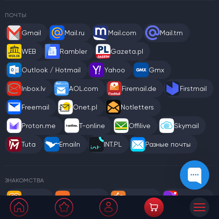
ПОЧТЫ
Gmail
Mail.ru
Mail.com
Mail.tm
WEB
Rambler
Gazeta.pl
Outlook / Hotmail
Yahoo
Gmx
Inbox.lv
AOL.com
Firemail.de
Firstmail
Freemail
Onet.pl
Notletters
Proton.me
T-online
Offilive
Skymail
Tuta
Emailn
INT.PL
Разные почты
ЗНАКОМСТВА
Tabor.ru
Mamba.ru
Beboo.ru
Teamo.ru
Loloo.ru
Rusdate.net
Fotostrana