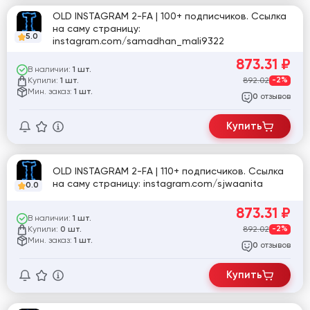
OLD INSTAGRAM 2-FA | 100+ подписчиков. Ссылка
на саму страницу:
5.0
instagram.com/samadhan_mali9322
873.31
₽
В наличии:
1 шт.
Купили:
892.02
-2%
1 шт.
Мин. заказ:
1 шт.
отзывов
0
Купить
OLD INSTAGRAM 2-FA | 110+ подписчиков. Ссылка
на саму страницу: instagram.com/sjwaanita
0.0
873.31
₽
В наличии:
1 шт.
Купили:
892.02
-2%
0 шт.
Мин. заказ:
1 шт.
отзывов
0
Купить