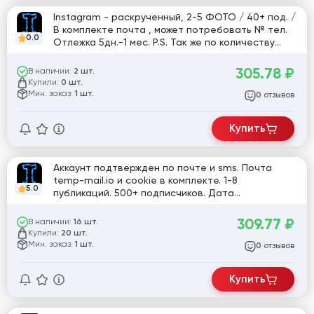
Instagram - раскрученный, 2-5 ФОТО / 40+ под. /
В комплекте почта , может потребовать № тел.
0.0
Отлежка 5дн.-1 мес. P.S. Так же по количеству
подписчиков может быть ,как + так и небольшой -
.
305.78
₽
В наличии:
2 шт.
Купили:
0 шт.
Мин. заказ:
1 шт.
отзывов
0
Купить
Аккаунт подтвержден по почте и sms. Почта
temp-mail.io и cookie в комплекте. 1-8
5.0
публикаций. 500+ подписчиков. Дата
регистрации - 15+ дней. 2FA включена.
Зарегистрированы с MIX ip.
309.77
₽
В наличии:
16 шт.
Купили:
20 шт.
Мин. заказ:
1 шт.
отзывов
0
Купить