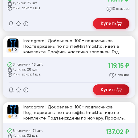
Купили:
75 шт.
Мин. заказ:
1 шт.
отзывов
13
Купить
Instagram | Добавлено: 100+ подписчиков.
Подтверждены по почте@firstmail.ltd, идет в
5.0
комплекте. Профиль частично заполнен. Год
регистрации: 2025. Включена двухфакторная
аутентификация. Страна регистрации: MIX.
119.15
₽
В наличии:
13 шт.
Купили:
28 шт.
Мин. заказ:
1 шт.
отзыва
3
Купить
Instagram | Добавлено: 100+ подписчиков.
Подтверждены по почте@firstmail.ltd, идет в
5.0
комплекте. Подтверждены по номеру. Профиль
частично заполнен. Включена двухфакторная
аутентификация. Страна регистрации: MIX.
137.02
₽
В наличии:
21 шт.
Купили:
32 шт.