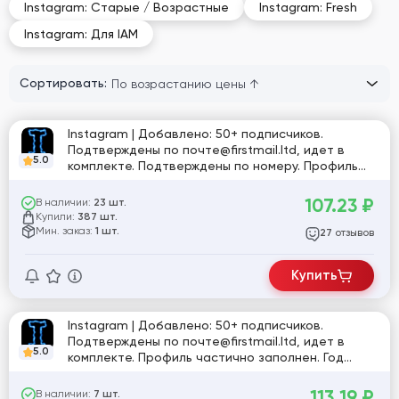
Instagram: Старые / Возрастные
Instagram: Fresh
Instagram: Для IAM
Сортировать:
Instagram | Добавлено: 50+ подписчиков.
Подтверждены по почте@firstmail.ltd, идет в
5.0
комплекте. Подтверждены по номеру. Профиль
частично заполнен. Включена двухфакторная
аутентификация. Страна регистрации: MIX.
107.23
₽
В наличии:
23 шт.
Купили:
387 шт.
Мин. заказ:
1 шт.
отзывов
27
Купить
Instagram | Добавлено: 50+ подписчиков.
Подтверждены по почте@firstmail.ltd, идет в
5.0
комплекте. Профиль частично заполнен. Год
регистрации: 2025. Включена двухфакторная
аутентификация. Страна регистрации: MIX.
113.19
₽
В наличии:
7 шт.