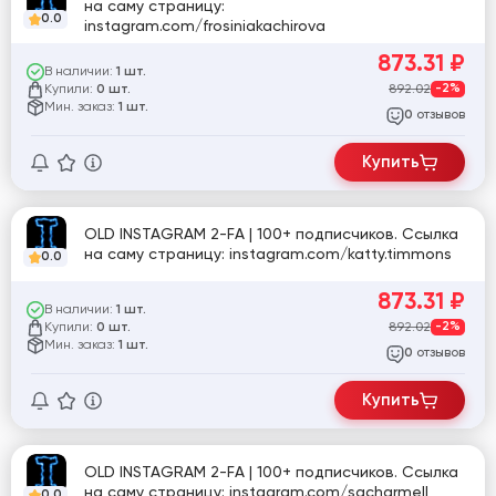
на саму страницу:
0.0
instagram.com/frosiniakachirova
873.31
₽
В наличии:
1 шт.
Купили:
892.02
-2%
0 шт.
Мин. заказ:
1 шт.
отзывов
0
Купить
OLD INSTAGRAM 2-FA | 100+ подписчиков. Ссылка
на саму страницу: instagram.com/katty.timmons
0.0
873.31
₽
В наличии:
1 шт.
Купили:
892.02
-2%
0 шт.
Мин. заказ:
1 шт.
отзывов
0
Купить
OLD INSTAGRAM 2-FA | 100+ подписчиков. Ссылка
на саму страницу: instagram.com/sacharmell
0.0