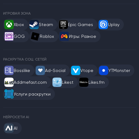
ИГРОВАЯ ЗОНА
Xbox
Steam
Epic Games
Uplay
GOG
Roblox
Игры: Разное
РАСКРУТКА СОЦ. СЕТЕЙ
Bosslike
Ad-Social
Vtope
YTMonster
Addmefast.com
Likest
Likes.fm
Услуги раскрутки
НЕЙРОСЕТИ AI
AI