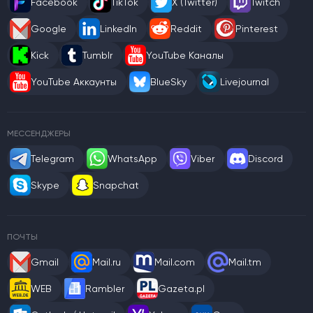
Facebook
TikTok
X (Twitter)
Twitch
Google
LinkedIn
Reddit
Pinterest
Kick
Tumblr
YouTube Каналы
YouTube Аккаунты
BlueSky
Livejournal
МЕССЕНДЖЕРЫ
Telegram
WhatsApp
Viber
Discord
Skype
Snapchat
ПОЧТЫ
Gmail
Mail.ru
Mail.com
Mail.tm
WEB
Rambler
Gazeta.pl