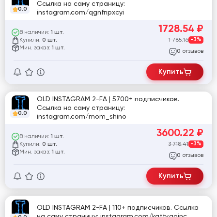
Ссылка на саму страницу:
0.0
instagram.com/qgnfnpxcyi
1728.54
₽
В наличии:
1 шт.
Купили:
1 785.16
-3%
0 шт.
Мин. заказ:
1 шт.
отзывов
0
Купить
OLD INSTAGRAM 2-FA | 5700+ подписчиков.
Ссылка на саму страницу:
0.0
instagram.com/mom_shino
3600.22
₽
В наличии:
1 шт.
Купили:
3 718.41
-3%
0 шт.
Мин. заказ:
1 шт.
отзывов
0
Купить
OLD INSTAGRAM 2-FA | 110+ подписчиков. Ссылка
на саму страницу: instagram.com/katty.goinc