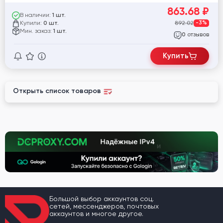
863.68
₽
В наличии:
1 шт.
Купили:
892.02
-3%
0 шт.
Мин. заказ:
1 шт.
отзывов
0
Купить
Открыть список товаров
Большой выбор аккаунтов соц.
сетей, мессенджеров, почтовых
аккаунтов и многое другое.