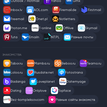
Outlook / Hotmail
Yahoo
Gmx
Inbox.lv
AOL.com
Firemail.de
Firstmail
Freemail
Onet.pl
Notletters
Proton.me
T-online
Offilive
Skymail
Tuta
Emailn
INT.PL
Разные почты
ЗНАКОМСТВА
Tabor.ru
Mamba.ru
Beboo.ru
Teamo.ru
Loloo.ru
Rusdate.net
Fotostrana
Badanga
Loveplanet
Datemyage
Dating
Onlylove
Topface
Bez-kompleksov.com
Разные сайты знакомств