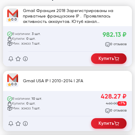
Gmail Франция 2018 Зарегистрированы на
приватные французские IP . Проявлялась
0.0
активность аккаунтов. Ютуб канал
заблокирован. Добавлена резервная почта
982.13
₽
В наличии:
3 шт.
Купили:
0 шт.
Мин. заказ:
1 шт.
отзывов
0
Купить
Gmail USA IP I 2010-2014 I 2FA
0.0
428.27
₽
В наличии:
10 шт.
Купили:
460.00
-7%
0 шт.
Мин. заказ:
1 шт.
отзывов
0
Купить