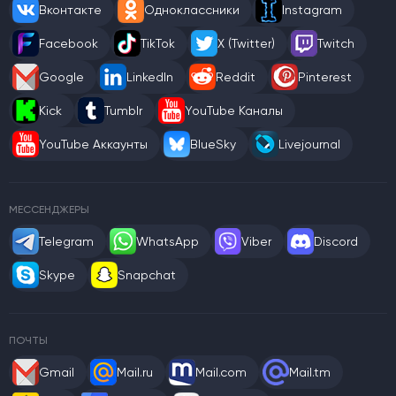
Вконтакте
Одноклассники
Instagram
Facebook
TikTok
X (Twitter)
Twitch
Google
LinkedIn
Reddit
Pinterest
Kick
Tumblr
YouTube Каналы
YouTube Аккаунты
BlueSky
Livejournal
МЕССЕНДЖЕРЫ
Telegram
WhatsApp
Viber
Discord
Skype
Snapchat
ПОЧТЫ
Gmail
Mail.ru
Mail.com
Mail.tm