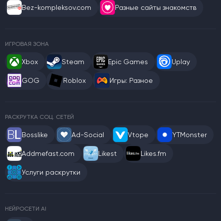
Bez-kompleksov.com
Разные сайты знакомств
ИГРОВАЯ ЗОНА
Xbox
Steam
Epic Games
Uplay
GOG
Roblox
Игры: Разное
РАСКРУТКА СОЦ. СЕТЕЙ
Bosslike
Ad-Social
Vtope
YTMonster
Addmefast.com
Likest
Likes.fm
Услуги раскрутки
НЕЙРОСЕТИ AI