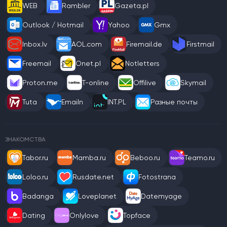
WEB
Rambler
Gazeta.pl
Outlook / Hotmail
Yahoo
Gmx
Inbox.lv
AOL.com
Firemail.de
Firstmail
Freemail
Onet.pl
Notletters
Proton.me
T-online
Offilive
Skymail
Tuta
Emailn
INT.PL
Разные почты
ЗНАКОМСТВА
Tabor.ru
Mamba.ru
Beboo.ru
Teamo.ru
Loloo.ru
Rusdate.net
Fotostrana
Badanga
Loveplanet
Datemyage
Dating
Onlylove
Topface