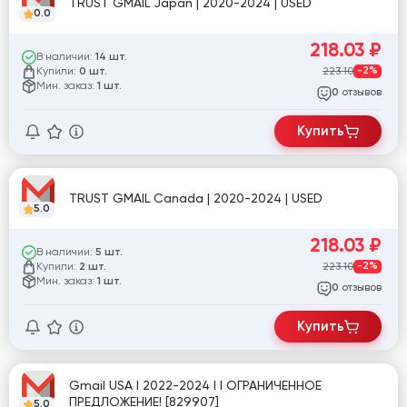
TRUST GMAIL Japan | 2020-2024 | USED
0.0
218.03
₽
В наличии:
14 шт.
Купили:
223.10
-2%
0 шт.
Мин. заказ:
1 шт.
отзывов
0
Купить
TRUST GMAIL Canada | 2020-2024 | USED
5.0
218.03
₽
В наличии:
5 шт.
Купили:
223.10
-2%
2 шт.
Мин. заказ:
1 шт.
отзывов
0
Купить
Gmail USA I 2022-2024 I I ОГРАНИЧЕННОЕ
ПРЕДЛОЖЕНИЕ! [829907]
5.0