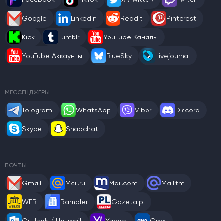
Google
LinkedIn
Reddit
Pinterest
Kick
Tumblr
YouTube Каналы
YouTube Аккаунты
BlueSky
Livejournal
МЕССЕНДЖЕРЫ
Telegram
WhatsApp
Viber
Discord
Skype
Snapchat
ПОЧТЫ
Gmail
Mail.ru
Mail.com
Mail.tm
WEB
Rambler
Gazeta.pl
Outlook / Hotmail
Yahoo
Gmx