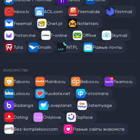
Inbox.lv
AOL.com
Firemail.de
Firstmail
Freemail
Onet.pl
Notletters
Proton.me
T-online
Offilive
Skymail
Tuta
Emailn
INT.PL
Разные почты
ЗНАКОМСТВА
Tabor.ru
Mamba.ru
Beboo.ru
Teamo.ru
Loloo.ru
Rusdate.net
Fotostrana
Badanga
Loveplanet
Datemyage
Dating
Onlylove
Topface
Bez-kompleksov.com
Разные сайты знакомств