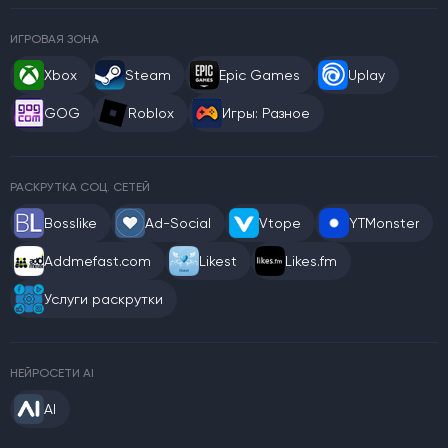
ИГРОВАЯ ЗОНА
Xbox
Steam
Epic Games
Uplay
GOG
Roblox
Игры: Разное
РАСКРУТКА СОЦ. СЕТЕЙ
Bosslike
Ad-Social
Vtope
YTMonster
Addmefast.com
Likest
Likes.fm
Услуги раскрутки
НЕЙРОСЕТИ AI
AI