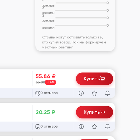
4
0
звезды
3
0
звезды
2
0
звезды
1
0
звезда
Отзывы могут оставлять только те,
кто купил товар. Так мы формируем
честный рейтинг
55.86
₽
Купить
65.00
-14%
отзывов
0
20.25
₽
Купить
отзывов
0