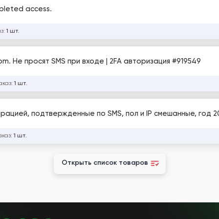
pleted access.
аз:
1 шт.
Gmail Автореги. Домен почты - @gmail.com. Не просят SMS при входе | 2FA авторизация #919549
аказ:
1 шт.
трацией, подтвержденные по SMS, пол и IP смешанные, год 2
аказ:
1 шт.
Открыть список товаров