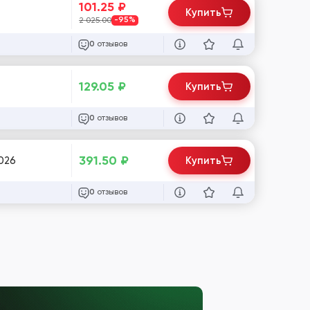
101.25
₽
Купить
2 025.00
-95%
отзывов
0
129.05
₽
Купить
отзывов
0
391.50
₽
026
Купить
отзывов
0