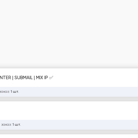
ER | SUBMAIL | MIX IP ✅
заказ:
1 шт.
 заказ:
1 шт.