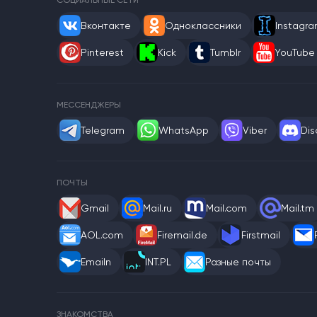
СОЦИАЛЬНЫЕ СЕТИ
Вконтакте
Одноклассники
Instagr
Pinterest
Kick
Tumblr
YouTube
МЕССЕНДЖЕРЫ
Telegram
WhatsApp
Viber
Dis
ПОЧТЫ
Gmail
Mail.ru
Mail.com
Mail.tm
AOL.com
Firemail.de
Firstmail
Emailn
INT.PL
Разные почты
ЗНАКОМСТВА