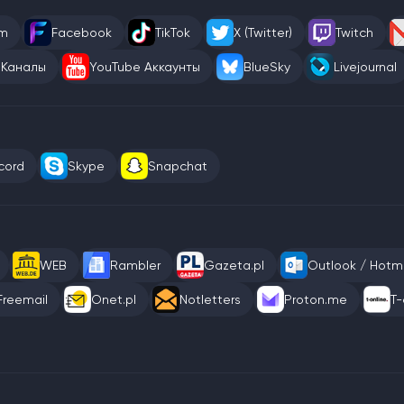
am
Facebook
TikTok
X (Twitter)
Twitch
 Каналы
YouTube Аккаунты
BlueSky
Livejournal
cord
Skype
Snapchat
WEB
Rambler
Gazeta.pl
Outlook / Hotma
Freemail
Onet.pl
Notletters
Proton.me
T-