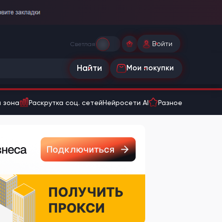
Войти
Светлая
Найти
Мои покупки
 зона
Раскрутка соц. сетей
Нейросети AI
Разное