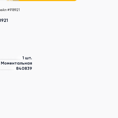
мейл #918921
8921
1 шт.
Моментальная
840839