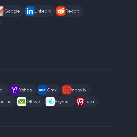
Google
LinkedIn
Reddit
il
Yahoo
Gmx
Inbox.lv
online
Offilive
Skymail
Tuta