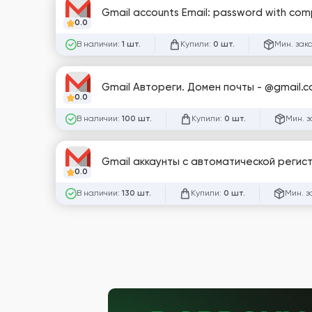
Gmail accounts Email: password with com
0.0
В наличии:
Купили:
Мин. зак
1 шт.
0 шт.
0.0
В наличии:
Купили:
Мин. з
100 шт.
0 шт.
Gmail аккаунты с автоматической регис
0.0
В наличии:
Купили:
Мин. з
130 шт.
0 шт.