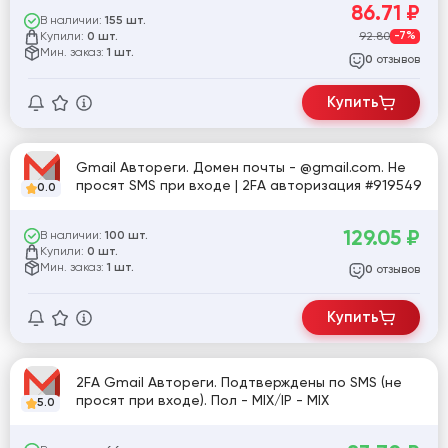
86.71
₽
В наличии:
155 шт.
Купили:
92.80
-7%
0 шт.
Мин. заказ:
1 шт.
отзывов
0
Купить
Gmail Автореги. Домен почты - @gmail.com. Не
просят SMS при входе | 2FA авторизация #919549
0.0
129.05
₽
В наличии:
100 шт.
Купили:
0 шт.
Мин. заказ:
1 шт.
отзывов
0
Купить
2FA Gmail Автореги. Подтверждены по SMS (не
просят при входе). Пол - MIX/IP - MIX
5.0