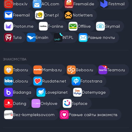
Inbox.lv
AOL.com
Firemail.de
Firstmail
Freemail
Onet.pl
Notletters
Proton.me
T-online
Offilive
Skymail
Tuta
Emailn
INT.PL
Разные почты
ЗНАКОМСТВА
Tabor.ru
Mamba.ru
Beboo.ru
Teamo.ru
Loloo.ru
Rusdate.net
Fotostrana
Badanga
Loveplanet
Datemyage
Dating
Onlylove
Topface
Bez-kompleksov.com
Разные сайты знакомств