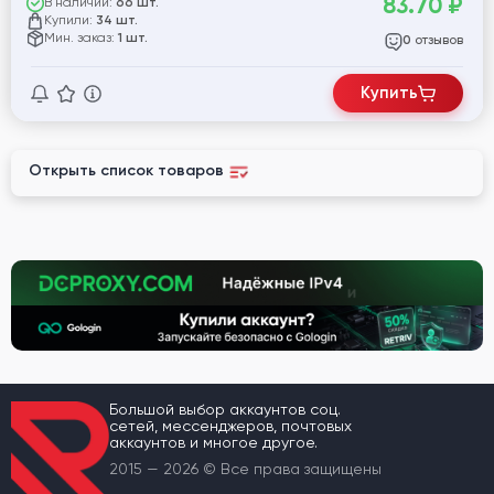
83.70
₽
В наличии:
66 шт.
Купили:
34 шт.
Мин. заказ:
1 шт.
отзывов
0
Купить
Открыть список товаров
Большой выбор аккаунтов соц.
сетей, мессенджеров, почтовых
аккаунтов и многое другое.
2015 — 2026 © Все права защищены