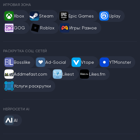
ИГРОВАЯ ЗОНА
Xbox
Steam
Epic Games
Uplay
GOG
Roblox
Игры: Разное
РАСКРУТКА СОЦ. СЕТЕЙ
Bosslike
Ad-Social
Vtope
YTMonster
Addmefast.com
Likest
Likes.fm
Услуги раскрутки
НЕЙРОСЕТИ AI
AI