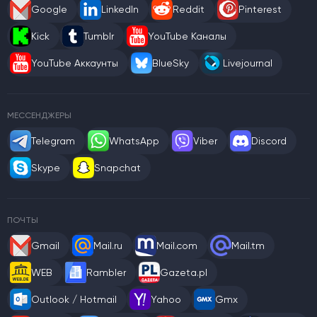
Google
LinkedIn
Reddit
Pinterest
Kick
Tumblr
YouTube Каналы
YouTube Аккаунты
BlueSky
Livejournal
МЕССЕНДЖЕРЫ
Telegram
WhatsApp
Viber
Discord
Skype
Snapchat
ПОЧТЫ
Gmail
Mail.ru
Mail.com
Mail.tm
WEB
Rambler
Gazeta.pl
Outlook / Hotmail
Yahoo
Gmx