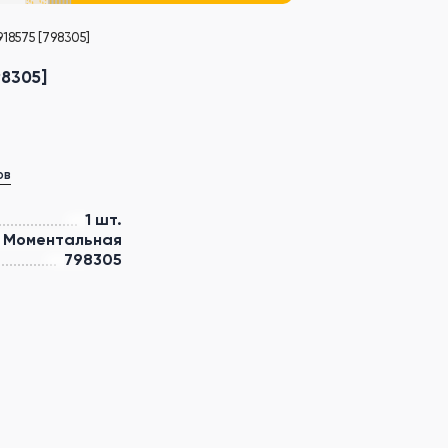
18575 [798305]
98305]
ов
1 шт.
Моментальная
798305