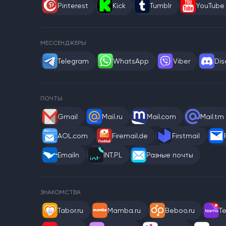
Pinterest
Kick
Tumblr
YouTube
МЕССЕНДЖЕРЫ
Telegram
WhatsApp
Viber
Dis
ПОЧТЫ
Gmail
Mail.ru
Mail.com
Mail.tm
AOL.com
Firemail.de
Firstmail
Emailn
INT.PL
Разные почты
ЗНАКОМСТВА
Tabor.ru
Mamba.ru
Beboo.ru
T