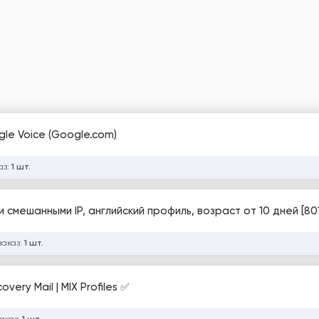
le Voice (Google.com)
аз:
1 шт.
и смешанными IP, английский профиль, возраст от 10 дней [80
заказ:
1 шт.
very Mail | MIX Profiles ✅