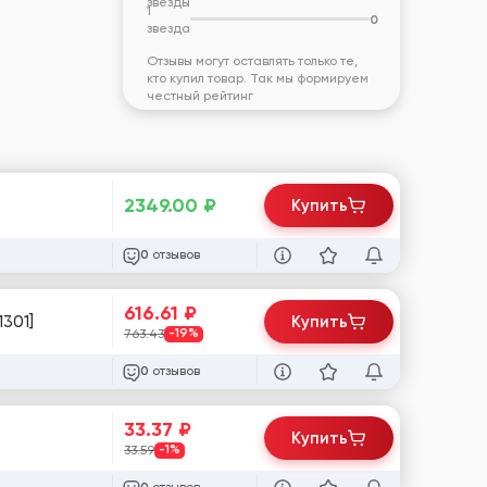
звезды
1
0
звезда
Отзывы могут оставлять только те,
кто купил товар. Так мы формируем
честный рейтинг
2349.00
₽
Купить
отзывов
0
616.61
₽
1301]
Купить
763.43
-19%
отзывов
0
33.37
₽
Купить
33.59
-1%