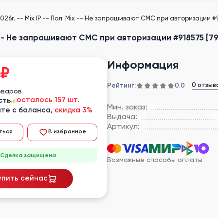
026г. -- Mix IP -- Пол: Mix -- Не запрашивают СМС при авторизации #9
Mix -- Не запрашивают СМС при авторизации #918575 [7
Информация
₽
Рейтинг:
0 отзыв
0.0
оваров
сть
осталось 157 шт.
Мин. заказ:
те с баланса,
скидка 3%
Выдача:
Артикул:
ться
В избранное
Сделка защищена
Возможные способы оплаты
упить сейчас