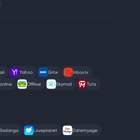
il
Yahoo
Gmx
Inbox.lv
online
Offilive
Skymail
Tuta
Badanga
Loveplanet
Datemyage