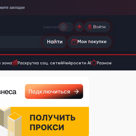
Войти
Светлая
Найти
Мои покупки
 зона
Раскрутка соц. сетей
Нейросети AI
Разное