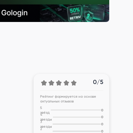
0/5
Рейтинг формируется на основе
актуальных отзывов
5
0
звёзд
4
0
звезды
3
0
звезды
2
0