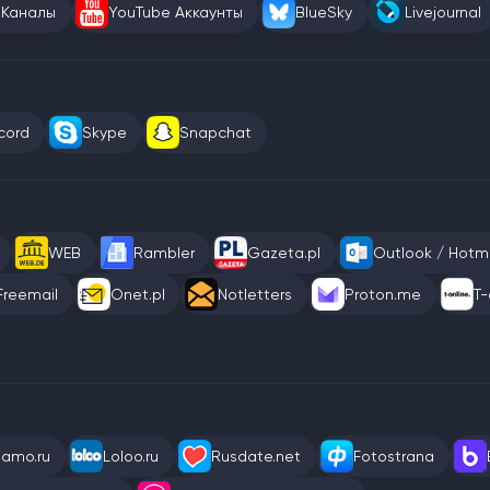
 Каналы
YouTube Аккаунты
BlueSky
Livejournal
cord
Skype
Snapchat
WEB
Rambler
Gazeta.pl
Outlook / Hotma
Freemail
Onet.pl
Notletters
Proton.me
T-
eamo.ru
Loloo.ru
Rusdate.net
Fotostrana