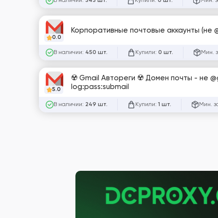
В наличии:
Купили:
Мин. 
343 шт.
0 шт.
Корпоративные почтовые аккаунты (не @
0.0
В наличии:
Купили:
Мин. 
450 шт.
0 шт.
☢️ Gmail Автореги ☢️ Домен почты - не 
log:pass:submail
5.0
В наличии:
Купили:
Мин. з
249 шт.
1 шт.