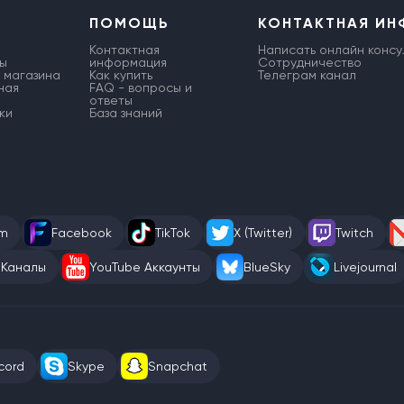
ПОМОЩЬ
КОНТАКТНАЯ И
Контактная
Написать онлайн консу
ы
информация
Сотрудничество
 магазина
Как купить
Телеграм канал
ная
FAQ - вопросы и
ответы
ки
База знаний
am
Facebook
TikTok
X (Twitter)
Twitch
 Каналы
YouTube Аккаунты
BlueSky
Livejournal
cord
Skype
Snapchat