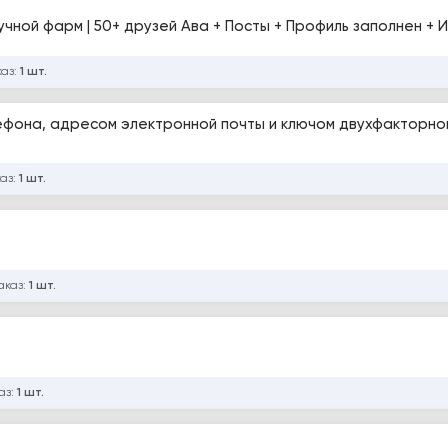
учной фарм | 50+ друзей Ава + Посты + Профиль заполнен +
каз:
1 шт.
ефона, адресом электронной почты и ключом двухфакторно
каз:
1 шт.
аказ:
1 шт.
аз:
1 шт.