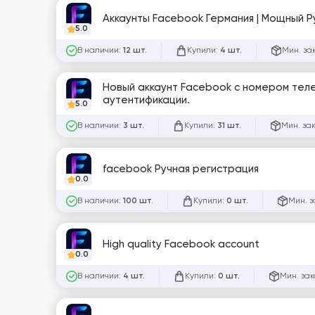
Аккаунты Facebook Германия | Мощный Р
5.0
В наличии:
Купили:
Мин. за
12 шт.
4 шт.
Новый аккаунт Facebook с номером тел
аутентификации.
5.0
В наличии:
Купили:
Мин. за
3 шт.
31 шт.
facebook Ручная регистрация
0.0
В наличии:
Купили:
Мин. з
100 шт.
0 шт.
High quality Facebook account
0.0
В наличии:
Купили:
Мин. зак
4 шт.
0 шт.