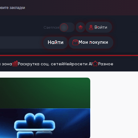
Войти
Светлая
Найти
Мои покупки
 зона
Раскрутка соц. сетей
Нейросети AI
Разное