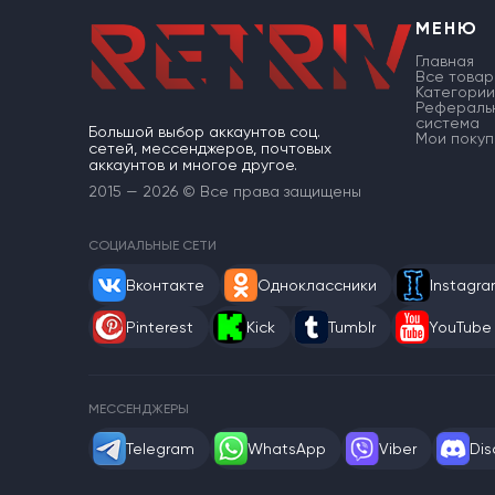
МЕНЮ
Главная
Все товар
Категории
Рефераль
система
Большой выбор аккаунтов соц.
Мои покуп
сетей, мессенджеров, почтовых
аккаунтов и многое другое.
2015 — 2026 © Все права защищены
СОЦИАЛЬНЫЕ СЕТИ
Вконтакте
Одноклассники
Instagr
Pinterest
Kick
Tumblr
YouTube
МЕССЕНДЖЕРЫ
Telegram
WhatsApp
Viber
Dis