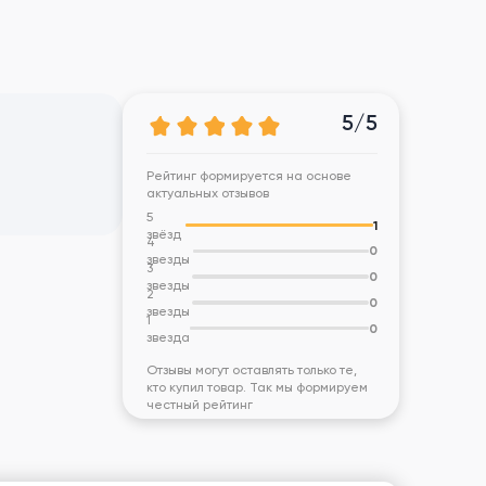
5/5
Рейтинг формируется на основе
актуальных отзывов
5
1
звёзд
4
0
звезды
3
0
звезды
2
0
звезды
1
0
звезда
Отзывы могут оставлять только те,
кто купил товар. Так мы формируем
честный рейтинг