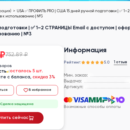
рация)
USA ✅ ПРОФИЛЬ PRO | США 15 дней ручной подготовки | ✅ 1–
в к использованию | №3
одготовки | ✅ 1–2 СТРАНИЦЫ Email с доступом | офо
зованию | №3
Информация
₽
752.89 ₽
Рейтинг:
1 отзыв
5.0
оваров
сть
осталось 5 шт.
Мин. заказ:
те с баланса,
скидка 3%
Выдача:
Артикул:
ться
В избранное
Сделка защищена
Возможные способы оплаты
упить сейчас