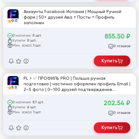
Аккаунты Facebook Испания | Мощный Ручной
фарм | 50+ друзей Ава + Посты + Профиль
0.0
заполнен
855.50
₽
В наличии:
5 шт.
Купили:
0 шт.
Мин. заказ:
1 шт.
отзывов
0
Купить
PL ⚡️ ✅ ПРОФИЛЬ PRO | Польша ручная
подготовка | частично оформлен профиль Email |
5.0
2–5 фото | 0–100 друзей подтверждение
пройдено | стабильная активность | высокий
уровень | №12
202.54
₽
В наличии:
57 шт.
Купили:
6 шт.
Мин. заказ:
1 шт.
отзывов
0
Купить