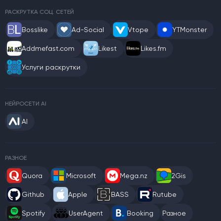
РАСКРУТКА СОЦ. СЕТЕЙ
Bosslike
Ad-Social
Vtope
YTMonster
Addmefast.com
Likest
Likes.fm
Услуги раскрутки
НЕЙРОСЕТИ AI
AI
РАЗНОЕ
Quora
Microsoft
Mega.nz
2Gis
Github
Apple
BASS
Rutube
Spotify
UserAgent
Booking
Разное