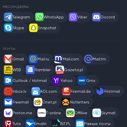
МЕССЕНДЖЕРЫ
Telegram
WhatsApp
Viber
Discord
Skype
Snapchat
ПОЧТЫ
Gmail
Mail.ru
Mail.com
Mail.tm
WEB
Rambler
Gazeta.pl
Outlook / Hotmail
Yahoo
Gmx
Inbox.lv
AOL.com
Firemail.de
Firstmail
Freemail
Onet.pl
Notletters
Proton.me
T-online
Offilive
Skymail
Tuta
Emailn
INT.PL
Разные почты