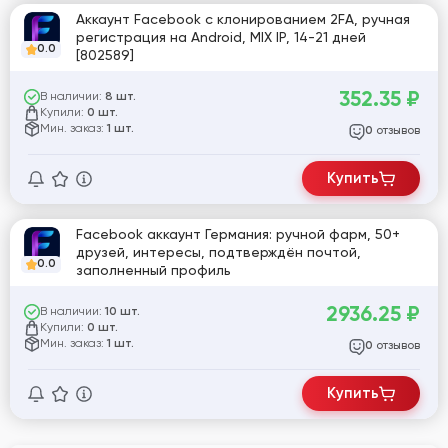
Аккаунт Facebook с клонированием 2FA, ручная
регистрация на Android, MIX IP, 14-21 дней
0.0
[802589]
352.35
₽
В наличии:
8 шт.
Купили:
0 шт.
Мин. заказ:
1 шт.
отзывов
0
Купить
Facebook аккаунт Германия: ручной фарм, 50+
друзей, интересы, подтверждён почтой,
0.0
заполненный профиль
2936.25
₽
В наличии:
10 шт.
Купили:
0 шт.
Мин. заказ:
1 шт.
отзывов
0
Купить