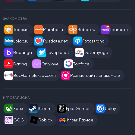
ЗНАКОМСТВА
Tabor.ru
Mamba.ru
Beboo.ru
Teamo.ru
Loloo.ru
Rusdate.net
Fotostrana
Badanga
Loveplanet
Datemyage
Dating
Onlylove
Topface
Bez-kompleksov.com
Разные сайты знакомств
ИГРОВАЯ ЗОНА
Xbox
Steam
Epic Games
Uplay
GOG
Roblox
Игры: Разное