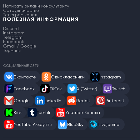
Написать онлайн консультанту
Сотрудничество
Телеграм канал
ПОЛЕЗНАЯ ИНФОРМАЦИЯ
Discord
Instagram
Telegram
Facebook
Gmail / Google
Термины
СОЦИАЛЬНЫЕ СЕТИ
Вконтакте
Одноклассники
Instagram
Facebook
TikTok
X (Twitter)
Twitch
Google
LinkedIn
Reddit
Pinterest
Kick
Tumblr
YouTube Каналы
YouTube Аккаунты
BlueSky
Livejournal