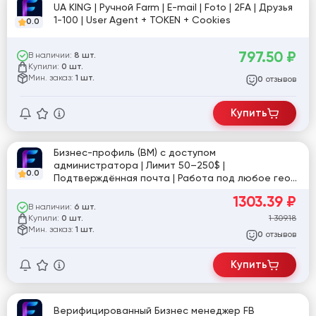
UA KING | Ручной Farm | E-mail | Foto | 2FA | Друзья
1-100 | User Agent + TOKEN + Cookies
0.0
797.50
₽
В наличии:
8 шт.
Купили:
0 шт.
Мин. заказ:
1 шт.
отзывов
0
Купить
Бизнес-профиль (BM) с доступом
администратора | Лимит 50–250$ |
0.0
Подтверждённая почта | Работа под любое гео
[829327]
1303.39
₽
В наличии:
6 шт.
Купили:
1 309.18
0 шт.
Мин. заказ:
1 шт.
отзывов
0
Купить
Верифицированный Бизнес менеджер FB