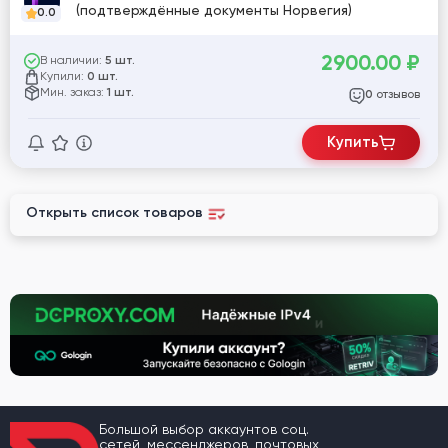
(подтверждённые документы Норвегия)
0.0
2900.00
₽
В наличии:
5 шт.
Купили:
0 шт.
Мин. заказ:
1 шт.
отзывов
0
Купить
Открыть список товаров
Большой выбор аккаунтов соц.
сетей, мессенджеров, почтовых