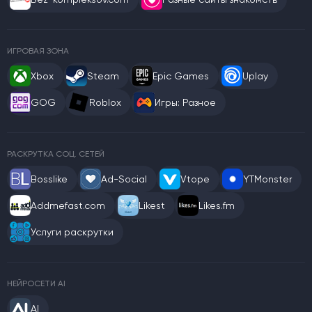
ИГРОВАЯ ЗОНА
Xbox
Steam
Epic Games
Uplay
GOG
Roblox
Игры: Разное
РАСКРУТКА СОЦ. СЕТЕЙ
Bosslike
Ad-Social
Vtope
YTMonster
Addmefast.com
Likest
Likes.fm
Услуги раскрутки
НЕЙРОСЕТИ AI
AI