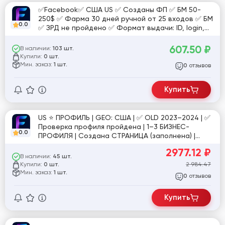
✅Facebook✅ США US ✅ Созданы ФП ✅ БМ 50-
250$ ✅ Фарма 30 дней ручной от 25 входов ✅ БМ
0.0
✅ ЗРД не пройдено ✅ Формат выдачи: ID, login,
password, email, password, cookies, useragent,
access token, eaab access token
607.50
₽
В наличии:
103 шт.
Купили:
0 шт.
Мин. заказ:
1 шт.
отзывов
0
Купить
US ⭐️ ПРОФИЛЬ | GEO: США | ✅ OLD 2023–2024 | ✅
Проверка профиля пройдена | 1–3 БИЗНЕС-
0.0
ПРОФИЛЯ | Создана СТРАНИЦА (заполнена) |
друзья 100+ | Email | профиль полностью
2977.12
₽
заполнен | интересы | переписки | активность
В наличии:
45 шт.
вне платформы | ручная подготовка 30+ дней |
Купили:
2 984.47
0 шт.
высокий траст | №еск [814813]
Мин. заказ:
1 шт.
отзывов
0
Купить