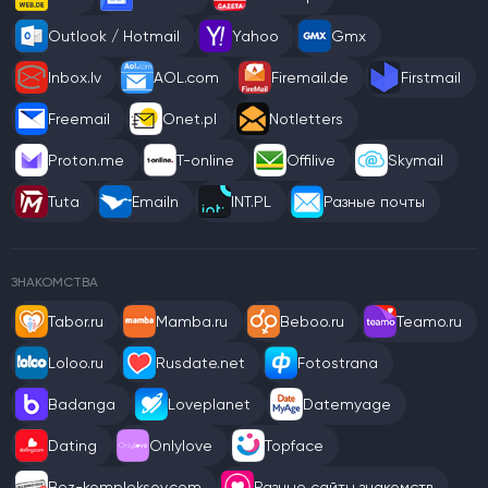
Outlook / Hotmail
Yahoo
Gmx
Inbox.lv
AOL.com
Firemail.de
Firstmail
Freemail
Onet.pl
Notletters
Proton.me
T-online
Offilive
Skymail
Tuta
Emailn
INT.PL
Разные почты
ЗНАКОМСТВА
Tabor.ru
Mamba.ru
Beboo.ru
Teamo.ru
Loloo.ru
Rusdate.net
Fotostrana
Badanga
Loveplanet
Datemyage
Dating
Onlylove
Topface
Bez-kompleksov.com
Разные сайты знакомств