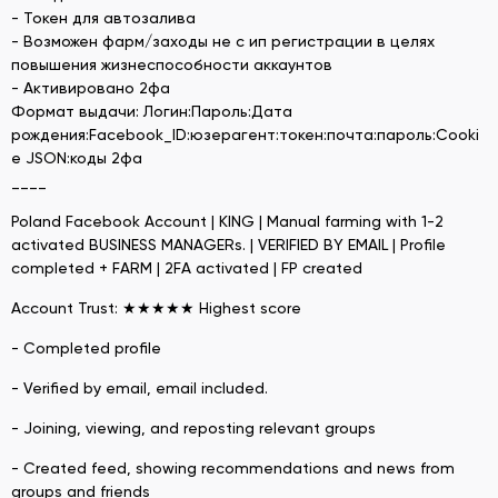
- Токен для автозалива
- Возможен фарм/заходы не с ип регистрации в целях
повышения жизнеспособности аккаунтов
- Активировано 2фа
Формат выдачи: Логин:Пароль:Дата
рождения:Facebook_ID:юзерагент:токен:почта:пароль:Cooki
e JSON:коды 2фа
____
Poland Facebook Account | KING | Manual farming with 1-2
activated BUSINESS MANAGERs. | VERIFIED BY EMAIL | Profile
completed + FARM | 2FA activated | FP created
Account Trust: ★★★★★ Highest score
- Completed profile
- Verified by email, email included.
- Joining, viewing, and reposting relevant groups
- Created feed, showing recommendations and news from
groups and friends