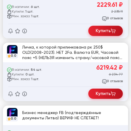
ПРОФИЛЯ | ✅ СТРАНИЦА (уровень Good) Email с
2229.61
₽
доступом | Marketplace открыт | номер частично
В наличии:
6 шт.
отвязан | 20–100 друзей | №1
Купили:
2 235.11
1 шт.
Мин. заказ:
1 шт.
отзывов
0
Купить
Личка, к которой прилинкована рк 250$
OLD(2008-2023). НЕТ 2Fa. Валюта EUR, Часовой
0.0
пояс +5 (НЕЛЬЗЯ изменить страну/часовой пояс/
валюту). Лимит не падает, гарантия.
6219.42
₽
В наличии:
84 шт.
Купили:
6 234.77
0 шт.
Мин. заказ:
1 шт.
отзывов
0
Купить
Бизнес менеджер FB (подтверждённые
документы Литва) ВЕРИФ НЕ СЛЕТАЕТ!
0.0