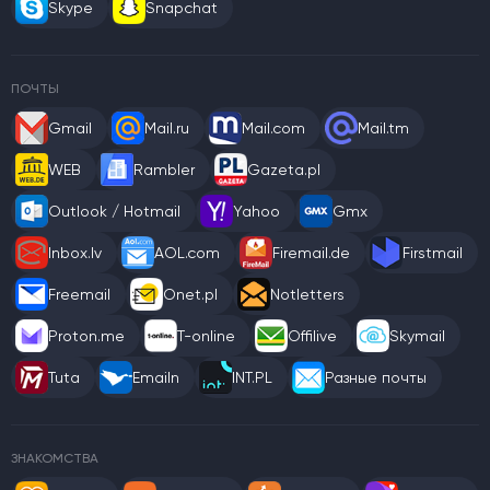
Skype
Snapchat
ПОЧТЫ
Gmail
Mail.ru
Mail.com
Mail.tm
WEB
Rambler
Gazeta.pl
Outlook / Hotmail
Yahoo
Gmx
Inbox.lv
AOL.com
Firemail.de
Firstmail
Freemail
Onet.pl
Notletters
Proton.me
T-online
Offilive
Skymail
Tuta
Emailn
INT.PL
Разные почты
ЗНАКОМСТВА