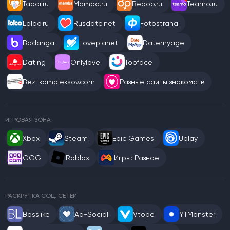
Tabor.ru
Mamba.ru
Beboo.ru
Teamo.ru
Loloo.ru
Rusdate.net
Fotostrana
Badanga
Loveplanet
Datemyage
Dating
Onlylove
Topface
Bez-kompleksov.com
Разные сайты знакомств
ИГРОВАЯ ЗОНА
Xbox
Steam
Epic Games
Uplay
GOG
Roblox
Игры: Разное
РАСКРУТКА СОЦ. СЕТЕЙ
Bosslike
Ad-Social
Vtope
YTMonster