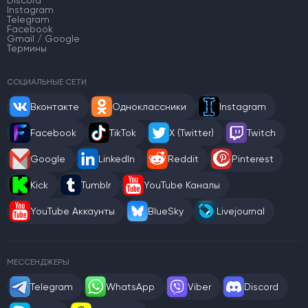
Discord
Instagram
Telegram
Facebook
Gmail / Google
Термины
СОЦИАЛЬНЫЕ СЕТИ
Вконтакте
Одноклассники
Instagram
Facebook
TikTok
X (Twitter)
Twitch
Google
LinkedIn
Reddit
Pinterest
Kick
Tumblr
YouTube Каналы
YouTube Аккаунты
BlueSky
Livejournal
МЕССЕНДЖЕРЫ
Telegram
WhatsApp
Viber
Discord