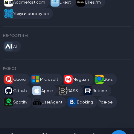
Addmefast.com
Likest
Likes.fm
Услуги раскрутки
НЕЙРОСЕТИ AI
AI
РАЗНОЕ
Quora
Microsoft
Mega.nz
2Gis
Github
Apple
BASS
Rutube
Spotify
UserAgent
Booking
Разное