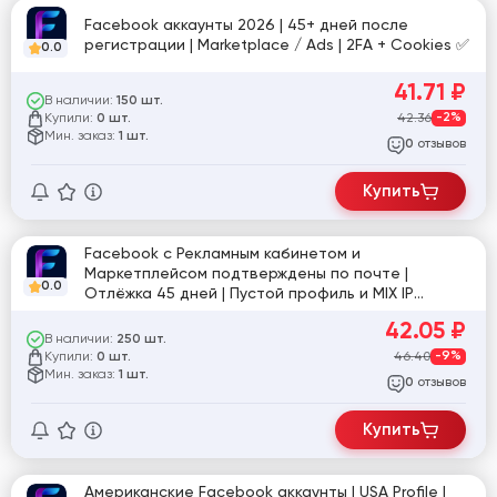
Facebook аккаунты 2026 | 45+ дней после
регистрации | Marketplace / Ads | 2FA + Cookies ✅
0.0
41.71
₽
В наличии:
150 шт.
Купили:
42.36
-2%
0 шт.
Мин. заказ:
1 шт.
отзывов
0
Купить
Facebook с Рекламным кабинетом и
Маркетплейсом подтверждены по почте |
0.0
Отлёжка 45 дней | Пустой профиль и MIX IP
[860870]
42.05
₽
В наличии:
250 шт.
Купили:
46.40
-9%
0 шт.
Мин. заказ:
1 шт.
отзывов
0
Купить
Американские Facebook аккаунты | USA Profile |