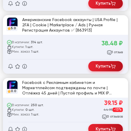
Купить
Американские Facebook аккаунты | USA Profile |
2FA | Cookie | Marketplace / Ads | Ручная
5.0
Регистрация Аккаунтов ✅ [863913]
38.48
₽
В наличии:
314 шт.
Купили:
1 шт.
Мин. заказ:
1 шт.
отзыв
1
Купить
Facebook с Рекламным кабинетом и
Маркетплейсом подтверждены по почте |
0.0
Отлёжка 45 дней | Пустой профиль и MIX IP
[860874]
39.15
₽
В наличии:
250 шт.
Купили:
44.95
-13%
0 шт.
Мин. заказ:
1 шт.
отзывов
0
Купить