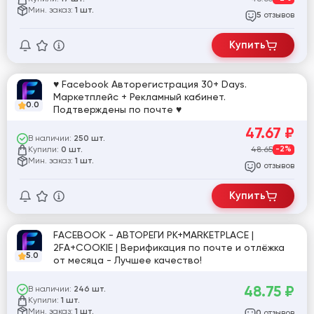
Мин. заказ:
1 шт.
отзывов
5
Купить
♥ Facebook Авторегистрация 30+ Days.
Маркетплейс + Рекламный кабинет.
0.0
Подтверждены по почте ♥
47.67
₽
В наличии:
250 шт.
Купили:
48.65
-2%
0 шт.
Мин. заказ:
1 шт.
отзывов
0
Купить
FACEBOOK - АВТОРЕГИ РК+MARKETPLACE |
2FA+COOKIE | Верификация по почте и отлёжка
5.0
от месяца - Лучшее качество!
48.75
₽
В наличии:
246 шт.
Купили:
1 шт.
Мин. заказ:
1 шт.
отзывов
0