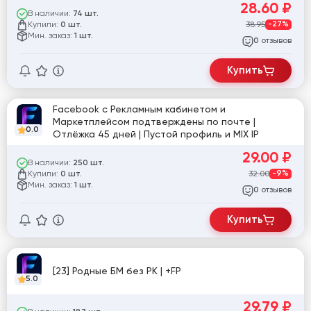
28.60
₽
В наличии:
74 шт.
Купили:
38.95
-27%
0 шт.
Мин. заказ:
1 шт.
отзывов
0
Купить
Facebook с Рекламным кабинетом и
Маркетплейсом подтверждены по почте |
0.0
Отлёжка 45 дней | Пустой профиль и MIX IP
29.00
₽
В наличии:
250 шт.
Купили:
32.00
-9%
0 шт.
Мин. заказ:
1 шт.
отзывов
0
Купить
[23] Родные БМ без РК | +FP
5.0
29.79
₽