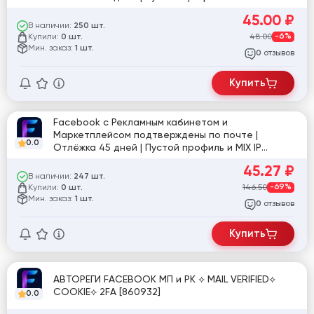
[860291]
45.00
₽
В наличии:
250 шт.
Купили:
48.00
-6%
0 шт.
Мин. заказ:
1 шт.
отзывов
0
Купить
Facebook с Рекламным кабинетом и
Маркетплейсом подтверждены по почте |
0.0
Отлёжка 45 дней | Пустой профиль и MIX IP
[862915]
45.27
₽
В наличии:
247 шт.
Купили:
146.50
-69%
0 шт.
Мин. заказ:
1 шт.
отзывов
0
Купить
АВТОРЕГИ FACEBOOK МП и РК ⟡ MAIL VERIFIED⟡
COOKIE⟡ 2FA [860932]
0.0