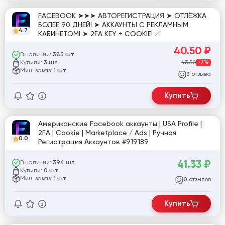
FACEBOOK ➤➤➤ АВТОРЕГИСТРАЦИЯ ➤ ОТЛЁЖКА
БОЛЕЕ 90 ДНЕЙ! ➤ АККАУНТЫ С РЕКЛАМНЫМ
4.7
КАБИНЕТОМ! ➤ 2FA KEY + COOKIE! ✅
40.50
₽
В наличии:
385 шт.
Купили:
43.50
-7%
3 шт.
Мин. заказ:
1 шт.
отзыва
3
Купить
Американские Facebook аккаунты | USA Profile |
2FA | Cookie | Marketplace / Ads | Ручная
0.0
Регистрация Аккаунтов #919189
41.33
₽
В наличии:
394 шт.
Купили:
0 шт.
Мин. заказ:
1 шт.
отзывов
0
Купить