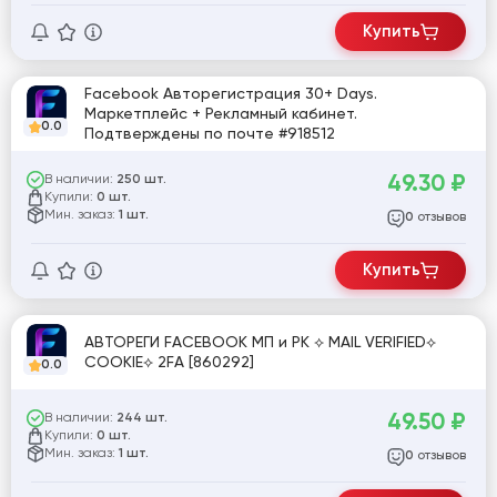
Купить
Facebook Авторегистрация 30+ Days.
Маркетплейс + Рекламный кабинет.
0.0
Подтверждены по почте #918512
49.30
₽
В наличии:
250 шт.
Купили:
0 шт.
Мин. заказ:
1 шт.
отзывов
0
Купить
АВТОРЕГИ FACEBOOK МП и РК ⟡ MAIL VERIFIED⟡
COOKIE⟡ 2FA [860292]
0.0
49.50
₽
В наличии:
244 шт.
Купили:
0 шт.
Мин. заказ:
1 шт.
отзывов
0