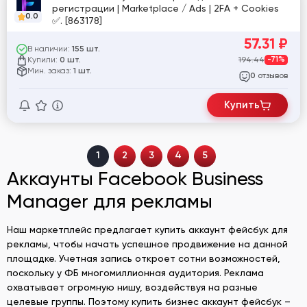
регистрации | Marketplace / Ads | 2FA + Cookies
0.0
✅. [863178]
57.31
₽
В наличии:
155 шт.
Купили:
194.44
-71%
0 шт.
Мин. заказ:
1 шт.
отзывов
0
Купить
1
2
3
4
5
Аккаунты Facebook Business
Manager для рекламы
Наш маркетплейс предлагает купить аккаунт фейсбук для
рекламы, чтобы начать успешное продвижение на данной
площадке. Учетная запись откроет сотни возможностей,
поскольку у ФБ многомиллионная аудитория. Реклама
охватывает огромную нишу, воздействуя на разные
целевые группы. Поэтому купить бизнес аккаунт фейсбук –