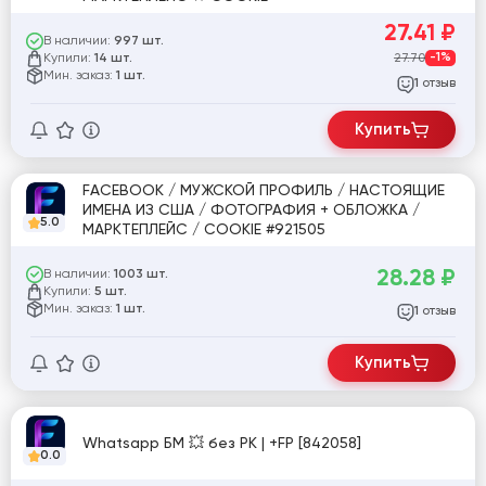
27.41
₽
В наличии:
997 шт.
Купили:
27.70
-1%
14 шт.
Мин. заказ:
1 шт.
отзыв
1
Купить
FACEBOOK / МУЖСКОЙ ПРОФИЛЬ / НАСТОЯЩИЕ
ИМЕНА ИЗ США / ФОТОГРАФИЯ + ОБЛОЖКА /
5.0
МАРКТЕПЛЕЙС / COOKIE #921505
28.28
₽
В наличии:
1003 шт.
Купили:
5 шт.
Мин. заказ:
1 шт.
отзыв
1
Купить
Whatsapp БМ 💥 без РК | +FP [842058]
0.0