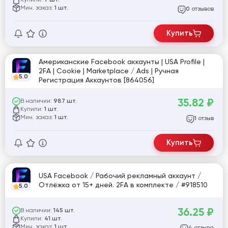
7 шт.
Мин. заказ:
1 шт.
отзывов
0
Купить
Американские Facebook аккаунты | USA Profile |
2FA | Cookie | Marketplace / Ads | Ручная
5.0
Регистрация Аккаунтов [864056]
35.82
₽
В наличии:
987 шт.
Купили:
1 шт.
Мин. заказ:
1 шт.
отзыв
1
Купить
USA Facebook / Рабочий рекламный аккаунт /
Отлёжка от 15+ дней. 2FA в комплекте / #918510
5.0
36.25
₽
В наличии:
145 шт.
Купили:
41 шт.
Мин. заказ:
1 шт.
отзыва