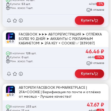
В наличии:
93 шт.
Купили:
47.67
-3%
53 шт.
Мин. заказ:
1 шт.
отзывов
8
Купить
FACEBOOK ➤➤➤ АВТОРЕГИСТРАЦИЯ ➤ ОТЛЁЖКА
БОЛЕЕ 90 ДНЕЙ! ➤ АККАУНТЫ С РЕКЛАМНЫМ
0.0
КАБИНЕТОМ! ➤ 2FA KEY + COOKIE! ✅ [839087]
46.46
₽
В наличии:
128 шт.
Купили:
68.10
-32%
0 шт.
Мин. заказ:
1 шт.
отзывов
0
Купить
АВТОРЕГИ FACEBOOK РК+MARKETPLACE |
2FA+COOKIE | Верификация по почте и отлёжка
5.0
от месяца - Лучшее качество!
47.67
₽
В наличии:
233 шт.
Купили:
48.65
-2%
17 шт.