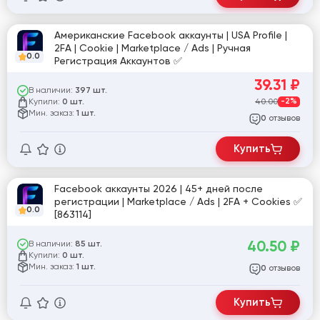
Американские Facebook аккаунты | USA Profile |
2FA | Cookie | Marketplace / Ads | Ручная
0.0
Регистрация Аккаунтов ✅
39.31
₽
В наличии:
397 шт.
Купили:
40.00
-2%
0 шт.
Мин. заказ:
1 шт.
отзывов
0
Купить
Facebook аккаунты 2026 | 45+ дней после
регистрации | Marketplace / Ads | 2FA + Cookies ✅
0.0
[863114]
40.50
₽
В наличии:
85 шт.
Купили:
0 шт.
Мин. заказ:
1 шт.
отзывов
0
Купить