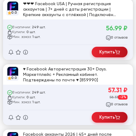
❤❤❤ Facebook USA | Ручная регистрация
аккаунтов | 7+ дней с даты регистрации |
0.0
Крепкие аккаунты с отлёжкой | Подключён
рекламный кабинет (AD) и Маркетплейс | 2FA +
Cookie ❤❤❤ [865020]
56.99
₽
В наличии:
249 шт.
Купили:
0 шт.
Мин. заказ:
1 шт.
отзывов
0
Купить
♥ Facebook Авторегистрация 30+ Days.
Маркетплейс + Рекламный кабинет.
0.0
Подтверждены по почте ♥ [859990]
57.31
₽
В наличии:
249 шт.
Купили:
58.33
-2%
0 шт.
Мин. заказ:
1 шт.
отзывов
0
Купить
Facebook аккаунты 2026 | 45+ дней после