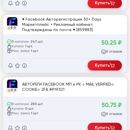
Купить
♥ Facebook Авторегистрация 30+ Days.
Маркетплейс + Рекламный кабинет.
5.0
Подтверждены по почте ♥ [859883]
50.25
₽
В наличии:
247 шт.
Купили:
1 шт.
Мин. заказ:
1 шт.
отзывов
0
Купить
АВТОРЕГИ FACEBOOK МП и РК ⟡ MAIL VERIFIED⟡
COOKIE⟡ 2FA #919321
0.0
50.75
₽
В наличии:
250 шт.
Купили:
0 шт.
Мин. заказ:
1 шт.
отзывов
0
Купить