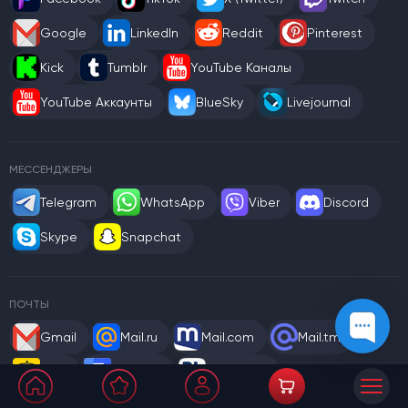
Google
LinkedIn
Reddit
Pinterest
Kick
Tumblr
YouTube Каналы
YouTube Аккаунты
BlueSky
Livejournal
МЕССЕНДЖЕРЫ
Telegram
WhatsApp
Viber
Discord
Skype
Snapchat
ПОЧТЫ
Gmail
Mail.ru
Mail.com
Mail.tm
WEB
Rambler
Gazeta.pl
Outlook / Hotmail
Yahoo
Gmx