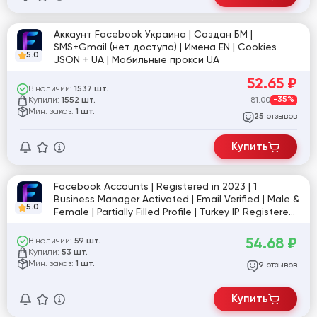
Аккаунт Facebook Украина | Создан БМ |
SMS+Gmail (нет доступа) | Имена EN | Cookies
5.0
JSON + UA | Мобильные прокси UA
52.65
₽
В наличии:
1537 шт.
Купили:
81.00
-35%
1552 шт.
Мин. заказ:
1 шт.
отзывов
25
Купить
Facebook Accounts | Registered in 2023 | 1
Business Manager Activated | Email Verified | Male &
5.0
Female | Partially Filled Profile | Turkey IP Registered |
Cookies İncluded
54.68
₽
В наличии:
59 шт.
Купили:
53 шт.
Мин. заказ:
1 шт.
отзывов
9
Купить