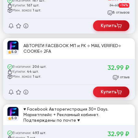
В наличии:
187 шт.
Купили:
34.63
-14%
167 шт.
Мин. заказ:
1 шт.
отзывов
8
Купить
АВТОРЕГИ FACEBOOK МП и РК ⟡ MAIL VERIFIED⟡
COOKIE⟡ 2FA
5.0
32.99
₽
В наличии:
206 шт.
Купили:
44 шт.
Мин. заказ:
1 шт.
отзыв
1
Купить
♥ Facebook Авторегистрация 30+ Days.
Маркетплейс + Рекламный кабинет.
5.0
Подтверждены по почте ♥
32.99
₽
В наличии:
493 шт.
Купили: