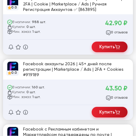
2FA | Cookie | Marketplace / Ads | Ручная
0.0
Регистрация Аккаунтов ✅ [863895]
42.90
₽
В наличии:
988 шт.
Купили:
0 шт.
Мин. заказ:
1 шт.
отзывов
0
Купить
Facebook аккаунты 2026 | 45+ дней после
регистрации | Marketplace / Ads | 2FA + Cookies
0.0
#919189
43.50
₽
В наличии:
160 шт.
Купили:
0 шт.
Мин. заказ:
1 шт.
отзывов
0
Купить
Facebook с Рекламным кабинетом и
Маркетплейсом подтверждены по почте |