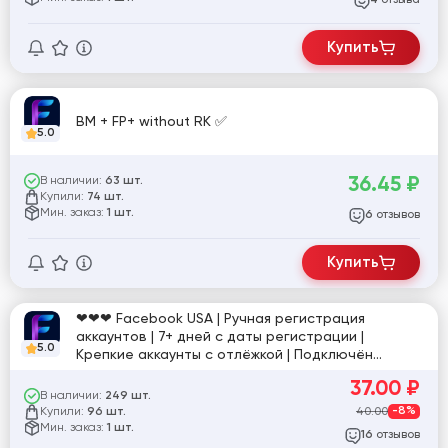
4
Купить
BM + FP+ without RK ✅
5.0
36.45
₽
В наличии:
63 шт.
Купили:
74 шт.
Мин. заказ:
1 шт.
отзывов
6
Купить
❤❤❤ Facebook USA | Ручная регистрация
аккаунтов | 7+ дней с даты регистрации |
5.0
Крепкие аккаунты с отлёжкой | Подключён
рекламный кабинет (AD) и Маркетплейс | 2FA +
37.00
₽
Cookie ❤❤❤
В наличии:
249 шт.
Купили:
40.00
-8%
96 шт.
Мин. заказ:
1 шт.
отзывов
16