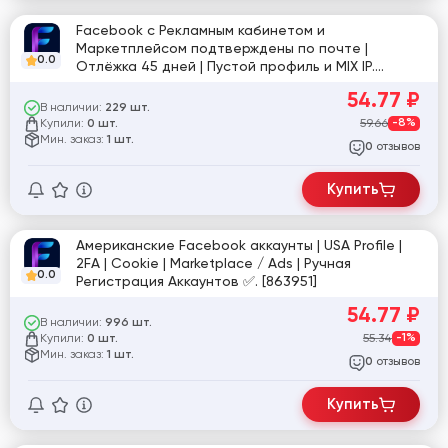
Facebook с Рекламным кабинетом и
Маркетплейсом подтверждены по почте |
0.0
Отлёжка 45 дней | Пустой профиль и MIX IP.
[863182]
54.77
₽
В наличии:
229 шт.
Купили:
59.66
-8%
0 шт.
Мин. заказ:
1 шт.
отзывов
0
Купить
Американские Facebook аккаунты | USA Profile |
2FA | Cookie | Marketplace / Ads | Ручная
0.0
Регистрация Аккаунтов ✅. [863951]
54.77
₽
В наличии:
996 шт.
Купили:
55.34
-1%
0 шт.
Мин. заказ:
1 шт.
отзывов
0
Купить