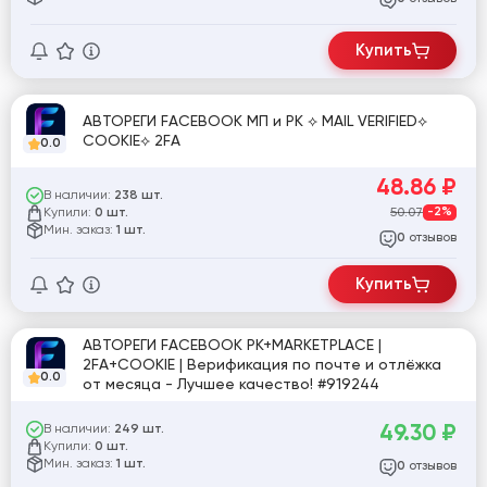
Купить
АВТОРЕГИ FACEBOOK МП и РК ⟡ MAIL VERIFIED⟡
COOKIE⟡ 2FA
0.0
48.86
₽
В наличии:
238 шт.
Купили:
50.07
-2%
0 шт.
Мин. заказ:
1 шт.
отзывов
0
Купить
АВТОРЕГИ FACEBOOK РК+MARKETPLACE |
2FA+COOKIE | Верификация по почте и отлёжка
0.0
от месяца - Лучшее качество! #919244
49.30
₽
В наличии:
249 шт.
Купили:
0 шт.
Мин. заказ:
1 шт.
отзывов
0