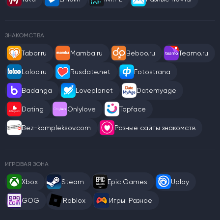
ЗНАКОМСТВА
Tabor.ru
Mamba.ru
Beboo.ru
Teamo.ru
Loloo.ru
Rusdate.net
Fotostrana
Badanga
Loveplanet
Datemyage
Dating
Onlylove
Topface
Bez-kompleksov.com
Разные сайты знакомств
ИГРОВАЯ ЗОНА
Xbox
Steam
Epic Games
Uplay
GOG
Roblox
Игры: Разное