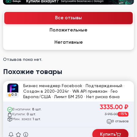
Все отзывы
Положительные
Негативные
Отзывов пока нет.
Похожие товары
Бизнес менеджер Facebook · Подтвержденный ·
Создан в 2020-2024г · WA API привязан · Гео
0.0
Европа/США · Лимит БМ 250 · Нет риска бана
3335.00
₽
В наличии:
8 шт.
Купили:
3 915.00
-15%
0 шт.
Мин. заказ:
1 шт.
отзывов
0
Купить