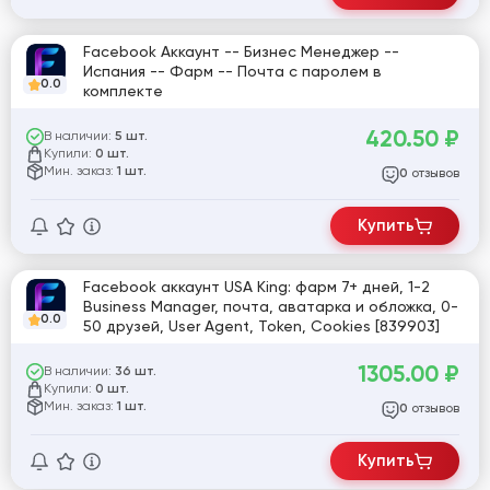
Facebook Аккаунт -- Бизнес Менеджер --
Испания -- Фарм -- Почта с паролем в
0.0
комплекте
420.50
₽
В наличии:
5 шт.
Купили:
0 шт.
Мин. заказ:
1 шт.
отзывов
0
Купить
Facebook аккаунт USA King: фарм 7+ дней, 1-2
Business Manager, почта, аватарка и обложка, 0-
0.0
50 друзей, User Agent, Token, Cookies [839903]
1305.00
₽
В наличии:
36 шт.
Купили:
0 шт.
Мин. заказ:
1 шт.
отзывов
0
Купить