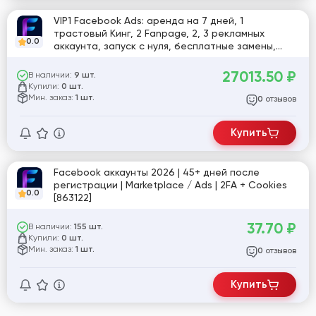
VIP1 Facebook Ads: аренда на 7 дней, 1
трастовый Кинг, 2 Fanpage, 2, 3 рекламных
0.0
аккаунта, запуск с нуля, бесплатные замены,
поддержка 24/7
27013.50
₽
В наличии:
9 шт.
Купили:
0 шт.
Мин. заказ:
1 шт.
отзывов
0
Купить
Facebook аккаунты 2026 | 45+ дней после
регистрации | Marketplace / Ads | 2FA + Cookies
0.0
[863122]
37.70
₽
В наличии:
155 шт.
Купили:
0 шт.
Мин. заказ:
1 шт.
отзывов
0
Купить