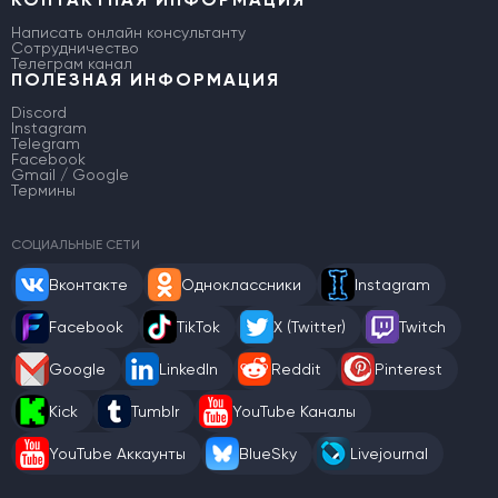
Написать онлайн консультанту
Сотрудничество
Телеграм канал
ПОЛЕЗНАЯ ИНФОРМАЦИЯ
Discord
Instagram
Telegram
Facebook
Gmail / Google
Термины
СОЦИАЛЬНЫЕ СЕТИ
Вконтакте
Одноклассники
Instagram
Facebook
TikTok
X (Twitter)
Twitch
Google
LinkedIn
Reddit
Pinterest
Kick
Tumblr
YouTube Каналы
YouTube Аккаунты
BlueSky
Livejournal