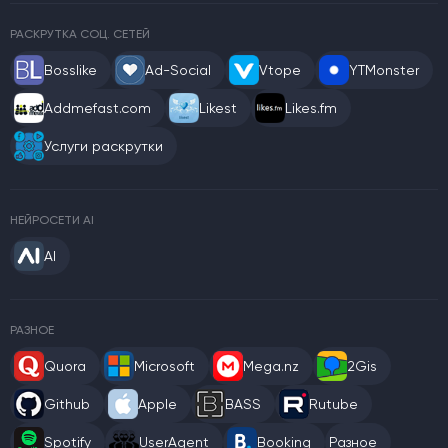
РАСКРУТКА СОЦ. СЕТЕЙ
Bosslike
Ad-Social
Vtope
YTMonster
Addmefast.com
Likest
Likes.fm
Услуги раскрутки
НЕЙРОСЕТИ AI
AI
РАЗНОЕ
Quora
Microsoft
Mega.nz
2Gis
Github
Apple
BASS
Rutube
Spotify
UserAgent
Booking
Разное