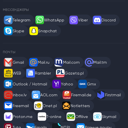
МЕССЕНДЖЕРЫ
Telegram
WhatsApp
Viber
Discord
Skype
Snapchat
ПОЧТЫ
Gmail
Mail.ru
Mail.com
Mail.tm
WEB
Rambler
Gazeta.pl
Outlook / Hotmail
Yahoo
Gmx
Inbox.lv
AOL.com
Firemail.de
Firstmail
Freemail
Onet.pl
Notletters
Proton.me
T-online
Offilive
Skymail
Tuta
Emailn
INT.PL
Разные почты