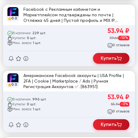
Facebook с Рекламным кабинетом и
Маркетплейсом подтверждены по почте |
0.0
Отлёжка 45 дней | Пустой профиль и MIX IP.
[863182]
53.94
₽
В наличии:
229 шт.
Купили:
59.66
-10%
0 шт.
Мин. заказ:
1 шт.
отзывов
0
Купить
Американские Facebook аккаунты | USA Profile |
2FA | Cookie | Marketplace / Ads | Ручная
0.0
Регистрация Аккаунтов ✅. [863951]
53.94
₽
В наличии:
996 шт.
Купили:
55.34
-3%
0 шт.
Мин. заказ:
1 шт.
отзывов
0
Купить