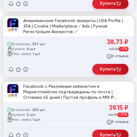
Купить
Американские Facebook аккаунты | USA Profile |
2FA | Cookie | Marketplace / Ads | Ручная
0.0
Регистрация Аккаунтов ✅
38.73
₽
В наличии:
397 шт.
Купили:
40.00
-3%
0 шт.
Мин. заказ:
1 шт.
отзывов
0
Купить
Facebook с Рекламным кабинетом и
Маркетплейсом подтверждены по почте |
0.0
Отлёжка 45 дней | Пустой профиль и MIX IP
[860874]
39.15
₽
В наличии:
250 шт.
Купили:
44.95
-13%
0 шт.
Мин. заказ:
1 шт.
отзывов
0
Купить