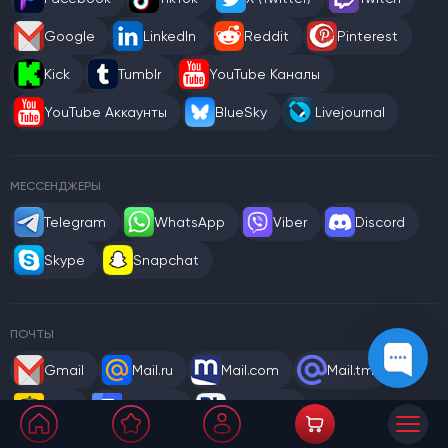
Google
LinkedIn
Reddit
Pinterest
Kick
Tumblr
YouTube Каналы
YouTube Аккаунты
BlueSky
Livejournal
МЕССЕНДЖЕРЫ
Telegram
WhatsApp
Viber
Discord
Skype
Snapchat
ПОЧТЫ
Gmail
Mail.ru
Mail.com
Mail.tm
WEB
Rambler
Gazeta.pl
Outlook / Hotmail
Yahoo
Gmx