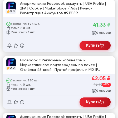
Американские Facebook аккаунты | USA Profile |
2FA | Cookie | Marketplace / Ads | Ручная
0.0
Регистрация Аккаунтов #919189
41.33
₽
В наличии:
394 шт.
Купили:
0 шт.
Мин. заказ:
1 шт.
отзывов
0
Купить
Facebook с Рекламным кабинетом и
Маркетплейсом подтверждены по почте |
0.0
Отлёжка 45 дней | Пустой профиль и MIX IP
[860870]
42.05
₽
В наличии:
250 шт.
Купили:
46.40
-9%
0 шт.
Мин. заказ:
1 шт.
отзывов
0
Купить
Американские Facebook аккаунты | USA Profile |