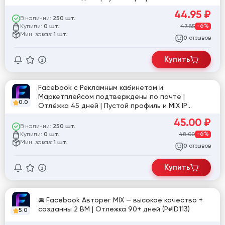
#919268
44.95
₽
В наличии:
250 шт.
Купили:
47.85
-6%
0 шт.
Мин. заказ:
1 шт.
отзывов
0
Купить
Facebook с Рекламным кабинетом и
Маркетплейсом подтверждены по почте |
0.0
Отлёжка 45 дней | Пустой профиль и MIX IP
[860291]
45.00
₽
В наличии:
250 шт.
Купили:
48.00
-6%
0 шт.
Мин. заказ:
1 шт.
отзывов
0
Купить
🚘 Facebook Авторег MIX — высокое качество +
созданны 2 BM | Отлежка 90+ дней (P#ID113)
5.0