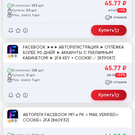
45.77
₽
В наличии:
103 шт.
Купили:
47.67
-4%
53 шт.
Мин. заказ:
1 шт.
отзывов
8
Купить
FACEBOOK ➤➤➤ АВТОРЕГИСТРАЦИЯ ➤ ОТЛЁЖКА
БОЛЕЕ 90 ДНЕЙ! ➤ АККАУНТЫ С РЕКЛАМНЫМ
0.0
КАБИНЕТОМ! ➤ 2FA KEY + COOKIE! ✅ [839087]
45.77
₽
В наличии:
128 шт.
Купили:
68.10
-33%
0 шт.
Мин. заказ:
1 шт.
отзывов
0
Купить
АВТОРЕГИ FACEBOOK МП и РК ⟡ MAIL VERIFIED⟡
COOKIE⟡ 2FA [860932]
0.0