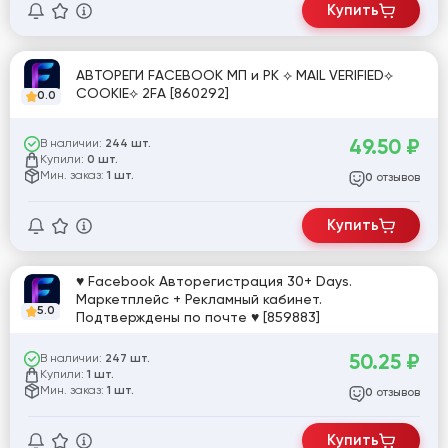
Купить
АВТОРЕГИ FACEBOOK МП и РК ⟡ MAIL VERIFIED⟡
COOKIE⟡ 2FA [860292]
0.0
49.50
₽
В наличии:
244 шт.
Купили:
0 шт.
Мин. заказ:
1 шт.
отзывов
0
Купить
♥ Facebook Авторегистрация 30+ Days.
Маркетплейс + Рекламный кабинет.
5.0
Подтверждены по почте ♥ [859883]
50.25
₽
В наличии:
247 шт.
Купили:
1 шт.
Мин. заказ:
1 шт.
отзывов
0
Купить