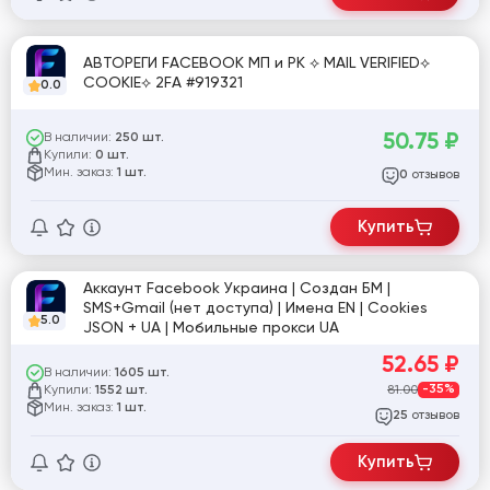
АВТОРЕГИ FACEBOOK МП и РК ⟡ MAIL VERIFIED⟡
COOKIE⟡ 2FA #919321
0.0
50.75
₽
В наличии:
250 шт.
Купили:
0 шт.
Мин. заказ:
1 шт.
отзывов
0
Купить
Аккаунт Facebook Украина | Создан БМ |
SMS+Gmail (нет доступа) | Имена EN | Cookies
5.0
JSON + UA | Мобильные прокси UA
52.65
₽
В наличии:
1605 шт.
Купили:
81.00
-35%
1552 шт.
Мин. заказ:
1 шт.
отзывов
25
Купить