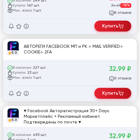
В наличии:
249 шт.
Купили:
34.63
-15%
167 шт.
Мин. заказ:
1 шт.
отзывов
8
Купить
АВТОРЕГИ FACEBOOK МП и РК ⟡ MAIL VERIFIED⟡
COOKIE⟡ 2FA
5.0
32.99
₽
В наличии:
227 шт.
Купили:
23 шт.
Мин. заказ:
1 шт.
отзывов
0
Купить
♥ Facebook Авторегистрация 30+ Days.
Маркетплейс + Рекламный кабинет.
5.0
Подтверждены по почте ♥
32.99
₽
В наличии:
493 шт.
Купили: