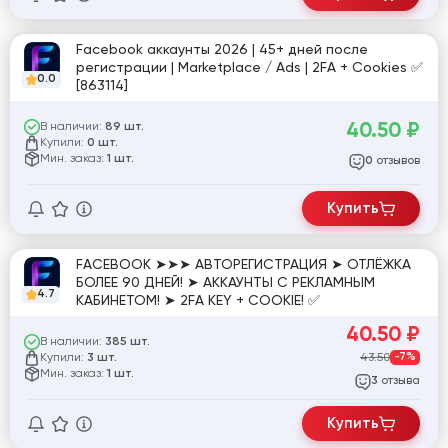
Facebook аккаунты 2026 | 45+ дней после
регистрации | Marketplace / Ads | 2FA + Cookies ✅
0.0
[863114]
40.50
₽
В наличии:
89 шт.
Купили:
0 шт.
Мин. заказ:
1 шт.
отзывов
0
Купить
FACEBOOK ➤➤➤ АВТОРЕГИСТРАЦИЯ ➤ ОТЛЁЖКА
БОЛЕЕ 90 ДНЕЙ! ➤ АККАУНТЫ С РЕКЛАМНЫМ
4.7
КАБИНЕТОМ! ➤ 2FA KEY + COOKIE! ✅
40.50
₽
В наличии:
385 шт.
Купили:
43.50
-7%
3 шт.
Мин. заказ:
1 шт.
отзыва
3
Купить