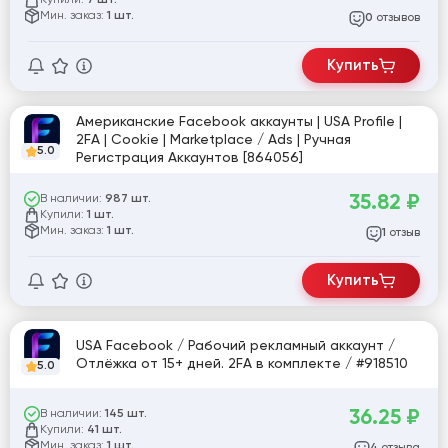
7 шт.
Мин. заказ:
1 шт.
отзывов
0
Купить
Американские Facebook аккаунты | USA Profile |
2FA | Cookie | Marketplace / Ads | Ручная
5.0
Регистрация Аккаунтов [864056]
35.82
₽
В наличии:
987 шт.
Купили:
1 шт.
Мин. заказ:
1 шт.
отзыв
1
Купить
USA Facebook / Рабочий рекламный аккаунт /
Отлёжка от 15+ дней. 2FA в комплекте / #918510
5.0
36.25
₽
В наличии:
145 шт.
Купили:
41 шт.
Мин. заказ:
1 шт.
отзыва