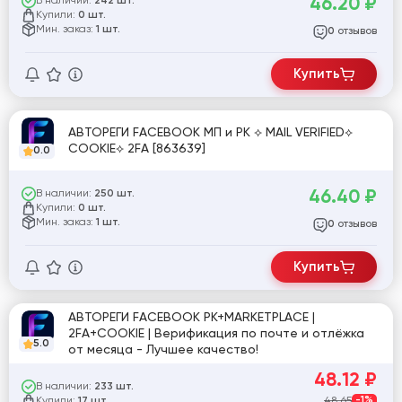
46.20
₽
В наличии:
242 шт.
Купили:
0 шт.
Мин. заказ:
1 шт.
отзывов
0
Купить
АВТОРЕГИ FACEBOOK МП и РК ⟡ MAIL VERIFIED⟡
COOKIE⟡ 2FA [863639]
0.0
46.40
₽
В наличии:
250 шт.
Купили:
0 шт.
Мин. заказ:
1 шт.
отзывов
0
Купить
АВТОРЕГИ FACEBOOK РК+MARKETPLACE |
2FA+COOKIE | Верификация по почте и отлёжка
5.0
от месяца - Лучшее качество!
48.12
₽
В наличии:
233 шт.
Купили:
48.65
-1%
17 шт.