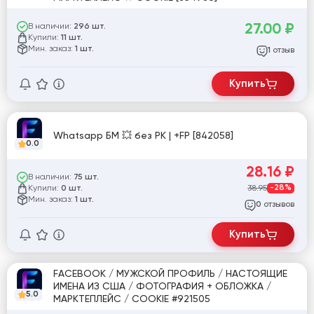
27.00
₽
В наличии:
296 шт.
Купили:
11 шт.
Мин. заказ:
1 шт.
отзыв
1
Купить
Whatsapp БМ 💥 без РК | +FP [842058]
0.0
28.16
₽
В наличии:
75 шт.
Купили:
38.95
-28%
0 шт.
Мин. заказ:
1 шт.
отзывов
0
Купить
FACEBOOK / МУЖСКОЙ ПРОФИЛЬ / НАСТОЯЩИЕ
ИМЕНА ИЗ США / ФОТОГРАФИЯ + ОБЛОЖКА /
5.0
МАРКТЕПЛЕЙС / COOKIE #921505