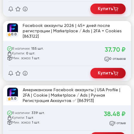
Купить
Facebook аккаунты 2026 | 45+ дней после
регистрации | Marketplace / Ads | 2FA + Cookies
0.0
[863122]
37.70
₽
В наличии:
155 шт.
Купили:
0 шт.
Мин. заказ:
1 шт.
отзывов
0
Купить
Американские Facebook аккаунты | USA Profile |
2FA | Cookie | Marketplace / Ads | Ручная
5.0
Регистрация Аккаунтов ✅ [863913]
38.48
₽
В наличии:
339 шт.
Купили:
1 шт.
Мин. заказ:
1 шт.
отзыв
1