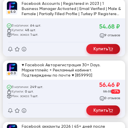
Facebook Accounts | Registered in 2023 | 1
Business Manager Activated | Email Verified | Male &
5.0
Female | Partially Filled Profile | Turkey IP Registered |
Cookies İncluded
54.68
₽
В наличии:
64 шт.
Купили:
48 шт.
Мин. заказ:
1 шт.
отзывов
9
Купить
♥ Facebook Авторегистрация 30+ Days.
Маркетплейс + Рекламный кабинет.
0.0
Подтверждены по почте ♥ [859990]
56.46
₽
В наличии:
249 шт.
Купили:
58.33
-3%
0 шт.
Мин. заказ:
1 шт.
отзывов
0
Купить
Facebook аккаунты 2026 | 45+ дней после