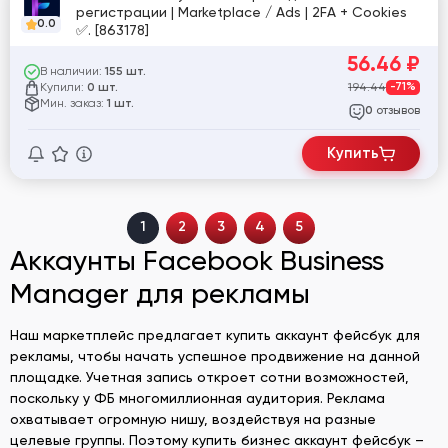
регистрации | Marketplace / Ads | 2FA + Cookies
0.0
✅. [863178]
56.46
₽
В наличии:
155 шт.
Купили:
194.44
-71%
0 шт.
Мин. заказ:
1 шт.
отзывов
0
Купить
1
2
3
4
5
Аккаунты Facebook Business
Manager для рекламы
Наш маркетплейс предлагает купить аккаунт фейсбук для
рекламы, чтобы начать успешное продвижение на данной
площадке. Учетная запись откроет сотни возможностей,
поскольку у ФБ многомиллионная аудитория. Реклама
охватывает огромную нишу, воздействуя на разные
целевые группы. Поэтому купить бизнес аккаунт фейсбук –