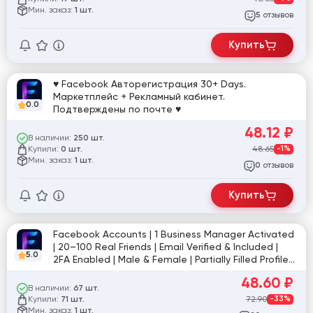
Мин. заказ:
1 шт.
отзывов
5
Купить
♥ Facebook Авторегистрация 30+ Days.
Маркетплейс + Рекламный кабинет.
0.0
Подтверждены по почте ♥
48.12
₽
В наличии:
250 шт.
Купили:
48.65
-1%
0 шт.
Мин. заказ:
1 шт.
отзывов
0
Купить
Facebook Accounts | 1 Business Manager Activated
| 20–100 Real Friends | Email Verified & Included |
5.0
2FA Enabled | Male & Female | Partially Filled Profile |
Turkey IP Registered | Cookies İncluded.
48.60
₽
В наличии:
67 шт.
Купили:
72.90
-33%
71 шт.
Мин. заказ:
1 шт.