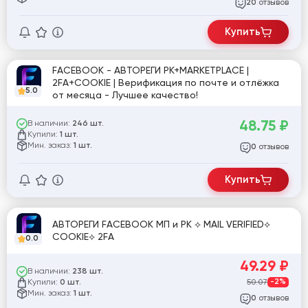
отзывов
20
Купить
FACEBOOK - АВТОРЕГИ РК+MARKETPLACE |
2FA+COOKIE | Верификация по почте и отлёжка
5.0
от месяца - Лучшее качество!
48.75
₽
В наличии:
246 шт.
Купили:
1 шт.
Мин. заказ:
1 шт.
отзывов
0
Купить
АВТОРЕГИ FACEBOOK МП и РК ⟡ MAIL VERIFIED⟡
COOKIE⟡ 2FA
0.0
49.29
₽
В наличии:
238 шт.
Купили:
50.07
-2%
0 шт.
Мин. заказ:
1 шт.
отзывов
0