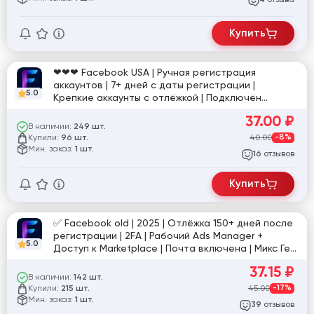
4
Купить
❤❤❤ Facebook USA | Ручная регистрация
аккаунтов | 7+ дней с даты регистрации |
5.0
Крепкие аккаунты с отлёжкой | Подключён
рекламный кабинет (AD) и Маркетплейс | 2FA +
37.00
₽
Cookie ❤❤❤
В наличии:
249 шт.
Купили:
40.00
-8%
96 шт.
Мин. заказ:
1 шт.
отзывов
16
Купить
✅ Facebook old | 2025 | Отлёжка 150+ дней после
регистрации | 2FA | Рабочий Ads Manager +
5.0
Доступ к Marketplace | Почта включена | Микс Гео
+ Cookies ✅
37.15
₽
В наличии:
142 шт.
Купили:
45.00
-17%
215 шт.
Мин. заказ:
1 шт.
отзывов
39