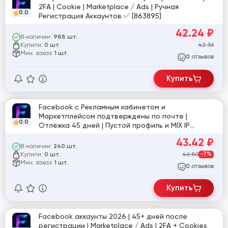
2FA | Cookie | Marketplace / Ads | Ручная
0.0
Регистрация Аккаунтов ✅ [863895]
42.24
₽
В наличии:
988 шт.
Купили:
42.36
0 шт.
Мин. заказ:
1 шт.
отзывов
0
Купить
Facebook с Рекламным кабинетом и
Маркетплейсом подтверждены по почте |
0.0
Отлёжка 45 дней | Пустой профиль и MIX IP
[861765]
43.42
₽
В наличии:
240 шт.
Купили:
46.80
-7%
0 шт.
Мин. заказ:
1 шт.
отзывов
0
Купить
Facebook аккаунты 2026 | 45+ дней после
регистрации | Marketplace / Ads | 2FA + Cookies