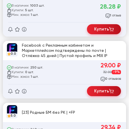
28.28
₽
В наличии:
1003 шт.
Купили:
5 шт.
Мин. заказ:
1 шт.
отзыв
1
Купить
Facebook с Рекламным кабинетом и
Маркетплейсом подтверждены по почте |
0.0
Отлёжка 45 дней | Пустой профиль и MIX IP
29.00
₽
В наличии:
250 шт.
Купили:
32.00
-9%
0 шт.
Мин. заказ:
1 шт.
отзывов
0
Купить
[23] Родные БМ без РК | +FP
5.0
29.34
₽