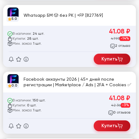
Whatsapp БМ 🎲 без РК | +FP [827769]
5.0
41.08
₽
В наличии:
24 шт.
Купили:
47.93
-14%
28 шт.
Мин. заказ:
1 шт.
отзыва
2
Купить
Facebook аккаунты 2026 | 45+ дней после
регистрации | Marketplace / Ads | 2FA + Cookies ✅
0.0
41.08
₽
В наличии:
150 шт.
Купили:
42.36
-3%
0 шт.
Мин. заказ:
1 шт.
отзывов
0
Купить