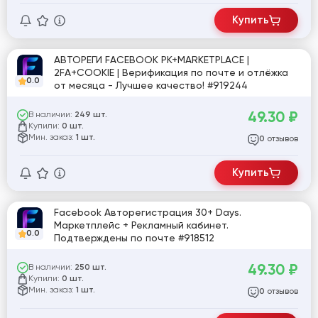
Купить
АВТОРЕГИ FACEBOOK РК+MARKETPLACE |
2FA+COOKIE | Верификация по почте и отлёжка
0.0
от месяца - Лучшее качество! #919244
49.30
₽
В наличии:
249 шт.
Купили:
0 шт.
Мин. заказ:
1 шт.
отзывов
0
Купить
Facebook Авторегистрация 30+ Days.
Маркетплейс + Рекламный кабинет.
0.0
Подтверждены по почте #918512
49.30
₽
В наличии:
250 шт.
Купили:
0 шт.
Мин. заказ:
1 шт.
отзывов
0