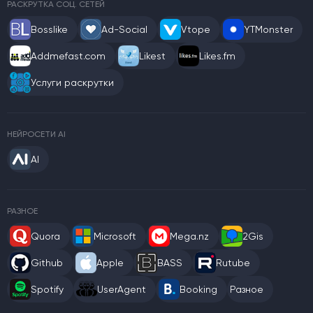
РАСКРУТКА СОЦ. СЕТЕЙ
Bosslike
Ad-Social
Vtope
YTMonster
Addmefast.com
Likest
Likes.fm
Услуги раскрутки
НЕЙРОСЕТИ AI
AI
РАЗНОЕ
Quora
Microsoft
Mega.nz
2Gis
Github
Apple
BASS
Rutube
Spotify
UserAgent
Booking
Разное