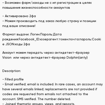
- Возможен фарм/заходы не с ип регистрации в целях
повышения жизнеспособности аккаунтов
- Активировано 2фа
- Можем производить под заказ любую страну и позиции
под ваше описание!
Формат выдачи: Логин:Пароль:Дата
рождения:Facebook_ID:юзерагент:токен:почта:пароль:Cooki
e JSON:коды 2фа
Аккаунт можем передать через антидетект-браузер
Vision или через антидетект-браузер Dolphin{anty}
Description:
- Filled profile
- Email verified; email is included. In rare cases, an account may
have several emails linked; replacements are not provided if
codes are requested from emails not attached to the
account. SMS verified. The number deleted.
- Joined thematic groups, views, and reposts.