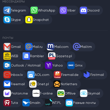
МЕССЕНДЖЕРЫ
Telegram
WhatsApp
Viber
Discord
Skype
Snapchat
ПОЧТЫ
Gmail
Mail.ru
Mail.com
Mail.tm
WEB
Rambler
Gazeta.pl
Outlook / Hotmail
Yahoo
Gmx
Inbox.lv
AOL.com
Firemail.de
Firstmail
Freemail
Onet.pl
Notletters
Proton.me
T-online
Offilive
Skymail
Tuta
Emailn
INT.PL
Разные почты