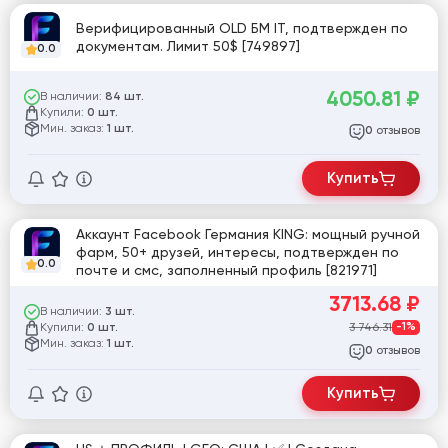
Верифицированный OLD БМ IT, подтвержден по
документам. Лимит 50$ [749897]
0.0
4050.81
₽
В наличии:
84 шт.
Купили:
0 шт.
Мин. заказ:
1 шт.
отзывов
0
Купить
Аккаунт Facebook Германия KING: мощный ручной
фарм, 50+ друзей, интересы, подтвержден по
0.0
почте и смс, заполненный профиль [821971]
3713.68
₽
В наличии:
3 шт.
Купили:
3 746.31
-1%
0 шт.
Мин. заказ:
1 шт.
отзывов
0
Купить