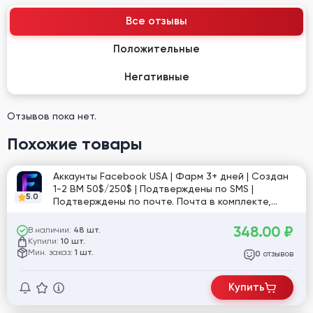
Все отзывы
Положительные
Негативные
Отзывов пока нет.
Похожие товары
Аккаунты Facebook USA | Фарм 3+ дней | Создан
1-2 BM 50$/250$ | Подтверждены по SMS |
5.0
Подтверждены по почте. Почта в комплекте,
может быть не подтверждена | Токен (EAAB), User-
Agent и Cookies | Профиль заполнен | 1-5 фото |
348.00
₽
В наличии:
48 шт.
Рег. USA IP
Купили:
10 шт.
Мин. заказ:
1 шт.
отзывов
0
Купить