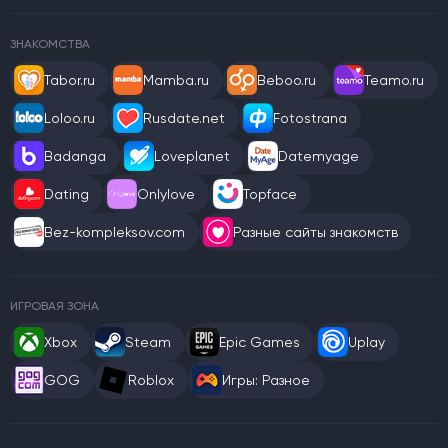
ЗНАКОМСТВА
Tabor.ru
Mamba.ru
Beboo.ru
Teamo.ru
Loloo.ru
Rusdate.net
Fotostrana
Badanga
Loveplanet
Datemyage
Dating
Onlylove
Topface
Bez-kompleksov.com
Разные сайты знакомств
ИГРОВАЯ ЗОНА
Xbox
Steam
Epic Games
Uplay
GOG
Roblox
Игры: Разное