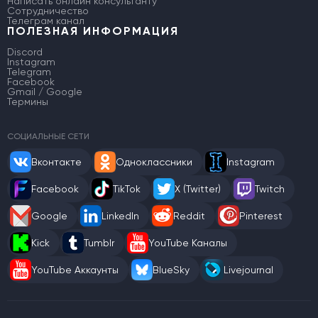
Написать онлайн консультанту
Сотрудничество
Телеграм канал
ПОЛЕЗНАЯ ИНФОРМАЦИЯ
Discord
Instagram
Telegram
Facebook
Gmail / Google
Термины
СОЦИАЛЬНЫЕ СЕТИ
Вконтакте
Одноклассники
Instagram
Facebook
TikTok
X (Twitter)
Twitch
Google
LinkedIn
Reddit
Pinterest
Kick
Tumblr
YouTube Каналы
YouTube Аккаунты
BlueSky
Livejournal