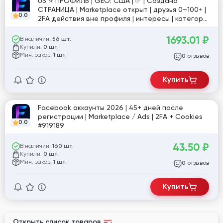
US ⭐️ ПРОФИЛЬ | GEO: США | ✅ | Создана
СТРАНИЦА | Marketplace открыт | друзья 0–100+ |
0.0
2FA действия вне профиля | интересы | категории
| реклама в ленте | заполнено био/хобби | Email |
ручная подготовка 7 дней | №кир
1693.01
₽
В наличии:
56 шт.
Купили:
0 шт.
Мин. заказ:
1 шт.
отзывов
0
Купить
Facebook аккаунты 2026 | 45+ дней после
регистрации | Marketplace / Ads | 2FA + Cookies
0.0
#919189
43.50
₽
В наличии:
160 шт.
Купили:
0 шт.
Мин. заказ:
1 шт.
отзывов
0
Купить
Открыть список товаров