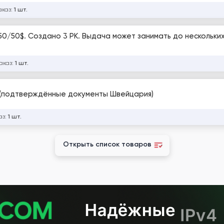
аказ:
1 шт.
it 50/50$. Создано 3 РК. Выдача может занимать до нескольки
аказ:
1 шт.
(подтверждённые документы Швейцария)
аз:
1 шт.
Открыть список товаров