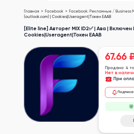
Главная
Facebook
Facebook: Рекламные / Business
(outlook.com) | Cookies|Useragent|Токен EAAB
[Elite line] Авторег MIX ID2✅ | Ава | Включе
Cookies|Useragent|Токен EAAB
67.66
Продано: 4 т
Нет в налич
При опла
Подписа