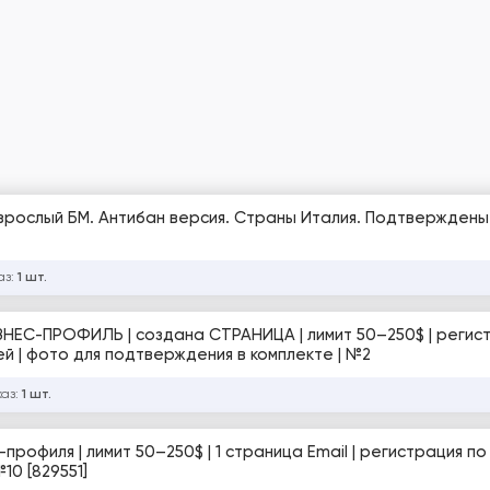
рослый БМ. Антибан версия. Страны Италия. Подтверждены
аз:
1 шт.
БИЗНЕС-ПРОФИЛЬ | создана СТРАНИЦА | лимит 50–250$ | регис
ней | фото для подтверждения в комплекте | №2
каз:
1 шт.
-профиля | лимит 50–250$ | 1 страница Email | регистрация по
10 [829551]