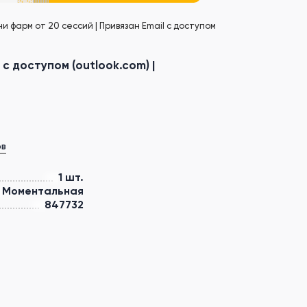
 Мини фарм от 20 сессий | Привязан Email с доступом
l с доступом (outlook.com) |
ов
1 шт.
Моментальная
847732