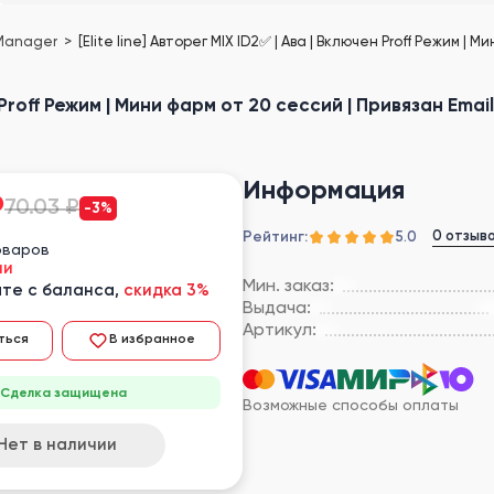
 Manager
[Elite line] Авторег MIX ID2✅ | Ава | Включен Proff Режим |
н Proff Режим | Мини фарм от 20 сессий | Привязан Emai
Информация
₽
70.03 ₽
-3%
Рейтинг:
0 отзыв
5.0
оваров
ии
Мин. заказ:
те с баланса,
скидка 3%
Выдача:
Артикул:
ться
В избранное
Сделка защищена
Возможные способы оплаты
Нет в наличии