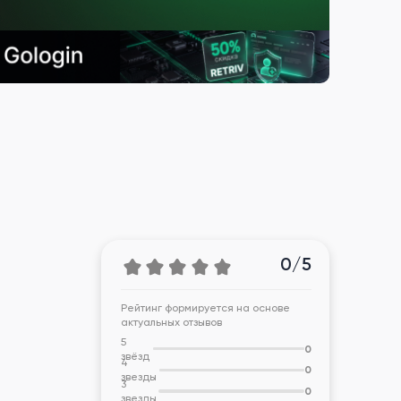
0/5
Рейтинг формируется на основе
актуальных отзывов
5
0
звёзд
4
0
звезды
3
0
звезды