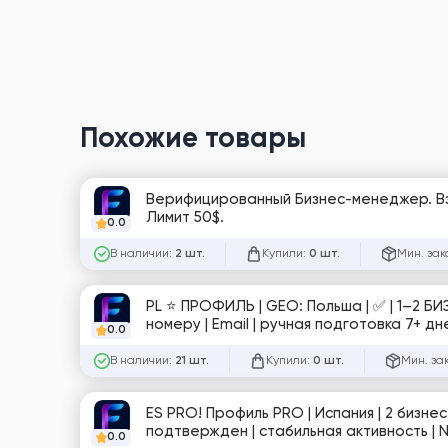
Похожие товары
Верифицированный Бизнес-менеджер. Вз
Лимит 50$.
0.0
В наличии:
Купили:
Мин. зак
2 шт.
0 шт.
PL ⭐️ ПРОФИЛЬ | GEO: Польша | ✅ | 1–2 
номеру | Email | ручная подготовка 7+ д
0.0
В наличии:
Купили:
Мин. за
21 шт.
0 шт.
ES PRO! Профиль PRO | Испания | 2 бизнес
подтвержден | стабильная активность | №
0.0