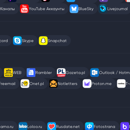
 Каналы
YouTube Аккаунты
BlueSky
Livejournal
cord
Skype
Snapchat
WEB
Rambler
Gazeta.pl
Outlook / Hotma
Freemail
Onet.pl
Notletters
Proton.me
T-
eamo.ru
Loloo.ru
Rusdate.net
Fotostrana