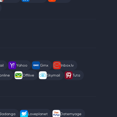
il
Yahoo
Gmx
Inbox.lv
online
Offilive
Skymail
Tuta
Badanga
Loveplanet
Datemyage