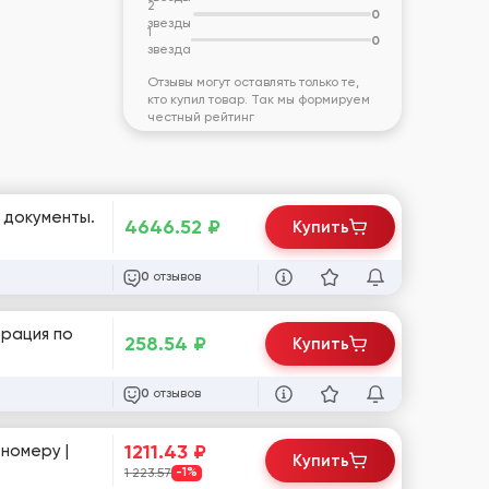
2
0
звезды
1
0
звезда
Отзывы могут оставлять только те,
кто купил товар. Так мы формируем
честный рейтинг
 документы.
4646.52
₽
Купить
отзывов
0
трация по
258.54
₽
Купить
отзывов
0
1211.43
₽
 номеру |
Купить
1 223.57
-1%