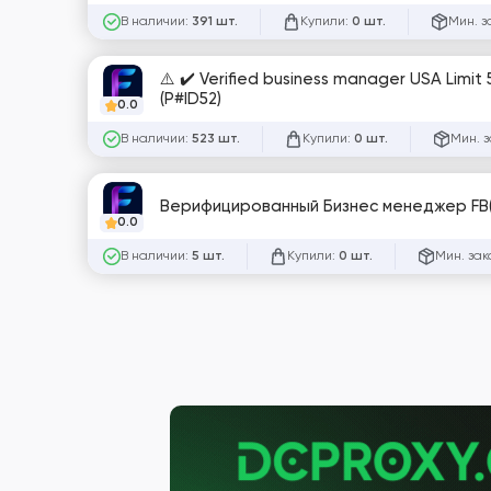
В наличии:
Купили:
Мин. з
391 шт.
0 шт.
⚠️ ✔️ Verified business manager USA Lim
(P#ID52)
0.0
В наличии:
Купили:
Мин. з
523 шт.
0 шт.
Верифицированный Бизнес менеджер FB
0.0
В наличии:
Купили:
Мин. зак
5 шт.
0 шт.