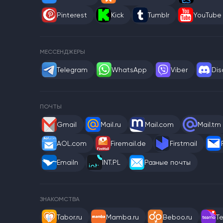
Pinterest
Kick
Tumblr
YouTube
МЕССЕНДЖЕРЫ
Telegram
WhatsApp
Viber
Dis
ПОЧТЫ
Gmail
Mail.ru
Mail.com
Mail.tm
AOL.com
Firemail.de
Firstmail
Emailn
INT.PL
Разные почты
ЗНАКОМСТВА
Tabor.ru
Mamba.ru
Beboo.ru
T