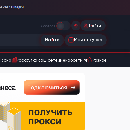
Войти
Светлая
Найти
Мои покупки
 зона
Раскрутка соц. сетей
Нейросети AI
Разное