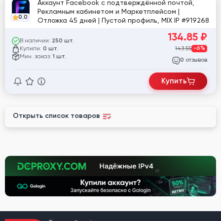
Аккаунт Facebook с подтверждённой почтой,
Рекламным кабинетом и Маркетплейсом |
0.0
Отложка 45 дней | Пустой профиль, MIX IP #919268
134.85
₽
В наличии:
250 шт.
Купили:
143.55
-6%
0 шт.
Мин. заказ:
1 шт.
отзывов
0
Купить
Открыть список товаров