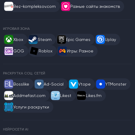
Bez-kompleksov.com
Разные сайты знакомств
ИГРОВАЯ ЗОНА
Xbox
Steam
Epic Games
Uplay
GOG
Roblox
Игры: Разное
РАСКРУТКА СОЦ. СЕТЕЙ
Bosslike
Ad-Social
Vtope
YTMonster
Addmefast.com
Likest
Likes.fm
Услуги раскрутки
НЕЙРОСЕТИ AI