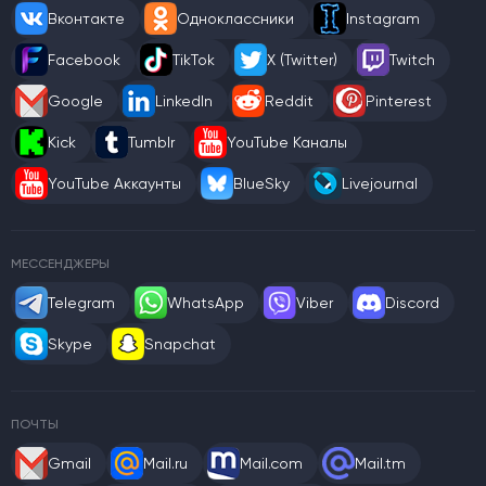
Вконтакте
Одноклассники
Instagram
Facebook
TikTok
X (Twitter)
Twitch
Google
LinkedIn
Reddit
Pinterest
Kick
Tumblr
YouTube Каналы
YouTube Аккаунты
BlueSky
Livejournal
МЕССЕНДЖЕРЫ
Telegram
WhatsApp
Viber
Discord
Skype
Snapchat
ПОЧТЫ
Gmail
Mail.ru
Mail.com
Mail.tm