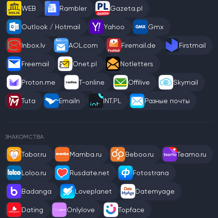
WEB
Rambler
Gazeta.pl
Outlook / Hotmail
Yahoo
Gmx
Inbox.lv
AOL.com
Firemail.de
Firstmail
Freemail
Onet.pl
Notletters
Proton.me
T-online
Offilive
Skymail
Tuta
Emailn
INT.PL
Разные почты
ЗНАКОМСТВА
Tabor.ru
Mamba.ru
Beboo.ru
Teamo.ru
Loloo.ru
Rusdate.net
Fotostrana
Badanga
Loveplanet
Datemyage
Dating
Onlylove
Topface