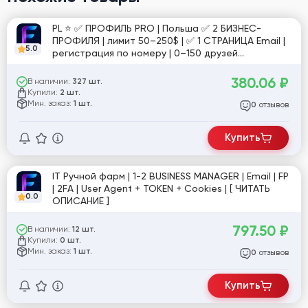
PL ⭐️ ✅ ПРОФИЛЬ PRO | Польша ✅ 2 БИЗНЕС-
ПРОФИЛЯ | лимит 50–250$ | ✅ 1 СТРАНИЦА Email |
5.0
регистрация по номеру | 0–150 друзей
подтверждение пройдено | стабильная
активность | №10
380.06
₽
В наличии:
327 шт.
Купили:
2 шт.
Мин. заказ:
1 шт.
отзывов
0
Купить
IT Ручной фарм | 1-2 BUSINESS MANAGER | Email | FP
| 2FA | User Agent + TOKEN + Cookies | [ ЧИТАТЬ
0.0
ОПИСАНИЕ ]
797.50
₽
В наличии:
12 шт.
Купили:
0 шт.
Мин. заказ:
1 шт.
отзывов
0
Купить