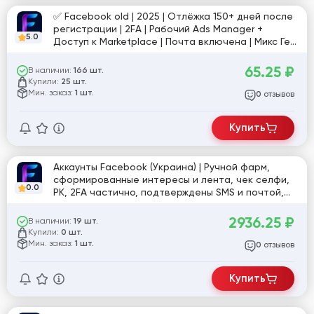
✅ Facebook old | 2025 | Отлёжка 150+ дней после
регистрации | 2FA | Рабочий Ads Manager +
5.0
Доступ к Marketplace | Почта включена | Микс Гео
+ Cookies ✅ [841893]
65.25
₽
В наличии:
166 шт.
Купили:
25 шт.
Мин. заказ:
1 шт.
отзывов
0
Купить
Аккаунты Facebook (Украина) | Ручной фарм,
сформированные интересы и лента, чек селфи,
0.0
РК, 2FA частично, подтверждены SMS и почтой,
токен EAAB, User-Agent, Cookies, заполненный
профиль, 50+ друзей, возможен Фан-Пейдж. Рег.
2936.25
₽
В наличии:
19 шт.
UA IP
Купили:
0 шт.
Мин. заказ:
1 шт.
отзывов
0
Купить