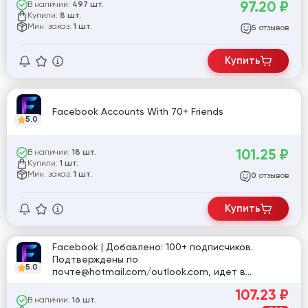
97.20
₽
В наличии:
497 шт.
Купили:
8 шт.
Мин. заказ:
1 шт.
отзывов
5
Купить
Facebook Accounts With 70+ Friends
5.0
101.25
₽
В наличии:
18 шт.
Купили:
1 шт.
Мин. заказ:
1 шт.
отзывов
0
Купить
Facebook | Добавлено: 100+ подписчиков.
Подтверждены по
5.0
почте@hotmail.com/outlook.com, идет в
комплекте. Год регистрации: 2024-2025.
107.23
₽
Включена двухфакторная аутентификация.
В наличии:
16 шт.