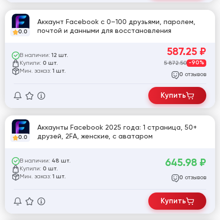
Аккаунт Facebook с 0–100 друзьями, паролем,
почтой и данными для восстановления
0.0
587.25
₽
В наличии:
12 шт.
Купили:
5 872.50
-90%
0 шт.
Мин. заказ:
1 шт.
отзывов
0
Купить
Аккаунты Facebook 2025 года: 1 страница, 50+
друзей, 2FA, женские, с аватаром
0.0
645.98
₽
В наличии:
48 шт.
Купили:
0 шт.
Мин. заказ:
1 шт.
отзывов
0
Купить