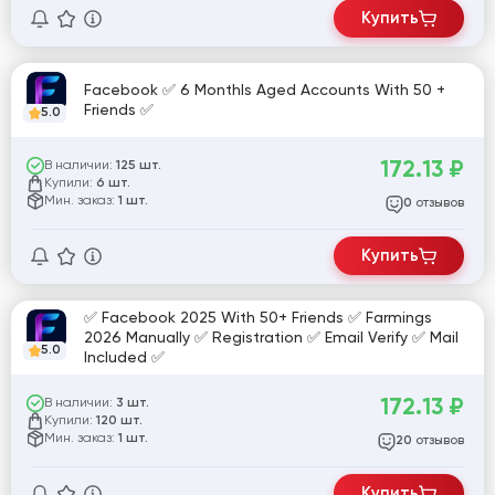
Купить
Facebook ✅ 6 Monthls Aged Accounts With 50 +
Friends ✅
5.0
172.13
₽
В наличии:
125 шт.
Купили:
6 шт.
Мин. заказ:
1 шт.
отзывов
0
Купить
✅ Facebook 2025 With 50+ Friends ✅ Farmings
2026 Manually ✅ Registration ✅ Email Verify ✅ Mail
5.0
Included ✅
172.13
₽
В наличии:
3 шт.
Купили:
120 шт.
Мин. заказ:
1 шт.
отзывов
20
Купить