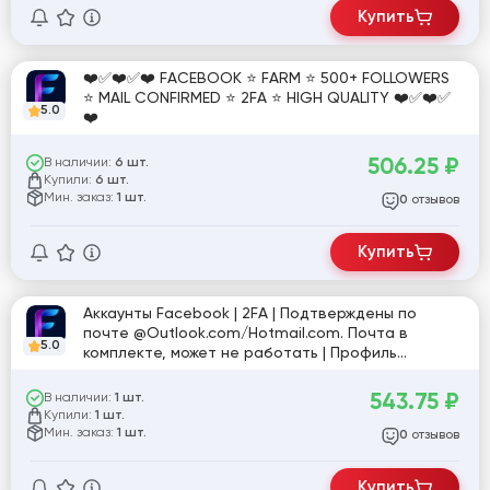
Купить
❤️✅❤️✅❤️ FACEBOOK ⭐ FARM ⭐ 500+ FOLLOWERS
⭐ MAIL CONFIRMED ⭐ 2FA ⭐ HIGH QUALITY ❤️✅❤️✅
5.0
❤️
506.25
₽
В наличии:
6 шт.
Купили:
6 шт.
Мин. заказ:
1 шт.
отзывов
0
Купить
Аккаунты Facebook | 2FA | Подтверждены по
почте @Outlook.com/Hotmail.com. Почта в
5.0
комплекте, может не работать | Профиль
заполнен частично. 500+ друзей/подписчиков |
Пол: женский | Рег. MIX IP
543.75
₽
В наличии:
1 шт.
Купили:
1 шт.
Мин. заказ:
1 шт.
отзывов
0
Купить