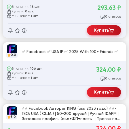
293.63
₽
В наличии:
18 шт.
Купили:
0 шт.
Мин. заказ:
1 шт.
отзывов
0
Купить
✅ Facebook ✅ USA IP ✅ 2025 With 100+ Friends ✅
0.0
324.00
₽
В наличии:
106 шт.
Купили:
0 шт.
Мин. заказ:
1 шт.
отзывов
0
Купить
⭐⭐ Facebook Авторег KING (акк 2023 года) ⭐⭐-
ГЕО: USA ( США ) | 50-200 друзей | Ручной ФАРМ |
5.0
Заполнен профиль (ава+ФП+посты) | Прогон по
сайтам | Включен профрежим | Маркетплейс |
324.00
₽