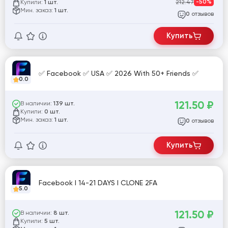
Страна регистрации: MIX.
Купили:
212.47
-50%
1 шт.
Мин. заказ:
1 шт.
отзывов
0
Купить
✅ Facebook ✅ USA ✅ 2026 With 50+ Friends ✅
0.0
121.50
₽
В наличии:
139 шт.
Купили:
0 шт.
Мин. заказ:
1 шт.
отзывов
0
Купить
Facebook I 14-21 DAYS I CLONE 2FA
5.0
121.50
₽
В наличии:
8 шт.
Купили:
5 шт.