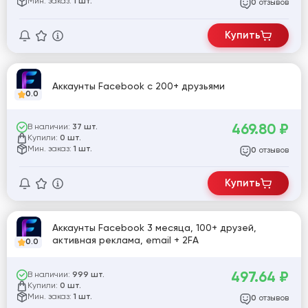
Мин. заказ:
1 шт.
отзывов
0
Купить
Аккаунты Facebook с 200+ друзьями
0.0
469.80
₽
В наличии:
37 шт.
Купили:
0 шт.
Мин. заказ:
1 шт.
отзывов
0
Купить
Аккаунты Facebook 3 месяца, 100+ друзей,
активная реклама, email + 2FA
0.0
497.64
₽
В наличии:
999 шт.
Купили:
0 шт.
Мин. заказ:
1 шт.
отзывов
0