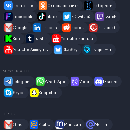
Вконтакте
Одноклассники
Instagram
Facebook
TikTok
X (Twitter)
Twitch
Google
LinkedIn
Reddit
Pinterest
Kick
Tumblr
YouTube Каналы
YouTube Аккаунты
BlueSky
Livejournal
МЕССЕНДЖЕРЫ
Telegram
WhatsApp
Viber
Discord
Skype
Snapchat
ПОЧТЫ
Gmail
Mail.ru
Mail.com
Mail.tm