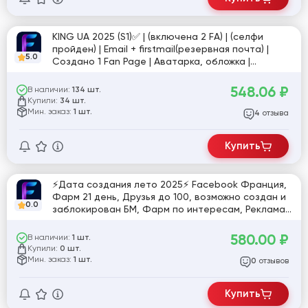
KING UA 2025 (S1)✅ | (включена 2 FA) | (селфи
пройден) | Email + firstmail(резервная почта) |
5.0
Создано 1 Fan Page | Аватарка, обложка |
Профиль заполнен | Включен Proff Режим | 0-100
друзей | Cookies | UserAgent | Token EAAB |
548.06
₽
В наличии:
134 шт.
Подходит для сетапов и БМ
Купили:
34 шт.
Мин. заказ:
1 шт.
отзыва
4
Купить
⚡️Дата создания лето 2025⚡️ Facebook Франция,
Фарм 21 день, Друзья до 100, возможно создан и
0.0
заблокирован БМ, Фарм по интересам, Реклама
в профиле, почта в комплекте, 2ФА нет
580.00
₽
В наличии:
1 шт.
Купили:
0 шт.
Мин. заказ:
1 шт.
отзывов
0
Купить