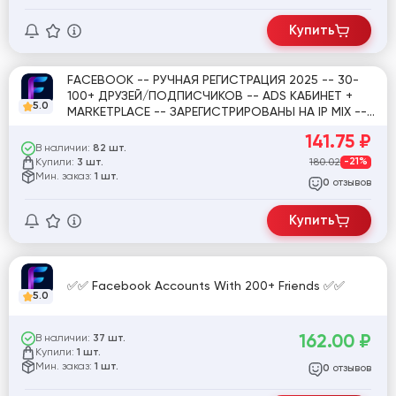
Купить
FACEBOOK -- РУЧНАЯ РЕГИСТРАЦИЯ 2025 -- 30-
100+ ДРУЗЕЙ/ПОДПИСЧИКОВ -- ADS КАБИНЕТ +
5.0
MARKETPLACE -- ЗАРЕГИСТРИРОВАНЫ НА IP MIX --
ПОЛ: MIX -- 2FA + COOKIE ✅ [828651]
141.75
₽
В наличии:
82 шт.
Купили:
180.02
-21%
3 шт.
Мин. заказ:
1 шт.
отзывов
0
Купить
✅✅ Facebook Accounts With 200+ Friends ✅✅
5.0
162.00
₽
В наличии:
37 шт.
Купили:
1 шт.
Мин. заказ:
1 шт.
отзывов
0