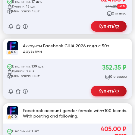
Доступа к почте нет
В наличии:
17 шт.
Купили:
344.25
-6%
13 шт.
Мин. заказ:
1 шт.
отзыва
2
Купить
Аккаунты Facebook США 2026 года с 50+
друзьями
5.0
352.35
₽
В наличии:
139 шт.
Купили:
2 шт.
Мин. заказ:
1 шт.
отзывов
0
Купить
Facebook account gender female with+100 friends.
With posting and following.
0.0
405.00
₽
В наличии:
1 шт.