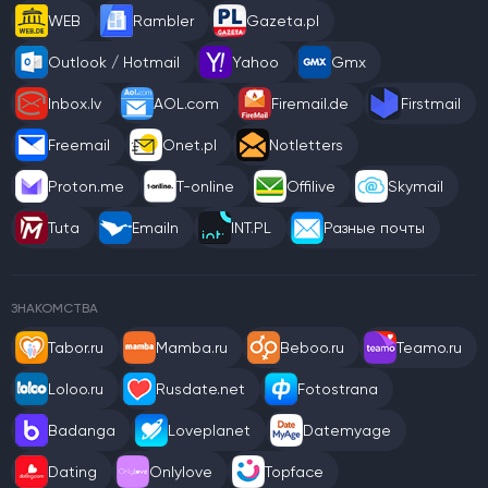
WEB
Rambler
Gazeta.pl
Outlook / Hotmail
Yahoo
Gmx
Inbox.lv
AOL.com
Firemail.de
Firstmail
Freemail
Onet.pl
Notletters
Proton.me
T-online
Offilive
Skymail
Tuta
Emailn
INT.PL
Разные почты
ЗНАКОМСТВА
Tabor.ru
Mamba.ru
Beboo.ru
Teamo.ru
Loloo.ru
Rusdate.net
Fotostrana
Badanga
Loveplanet
Datemyage
Dating
Onlylove
Topface