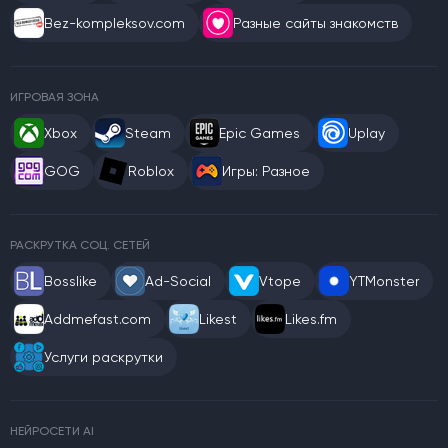
Bez-kompleksov.com
Разные сайты знакомств
ИГРОВАЯ ЗОНА
Xbox
Steam
Epic Games
Uplay
GOG
Roblox
Игры: Разное
РАСКРУТКА СОЦ. СЕТЕЙ
Bosslike
Ad-Social
Vtope
YTMonster
Addmefast.com
Likest
Likes.fm
Услуги раскрутки
НЕЙРОСЕТИ AI