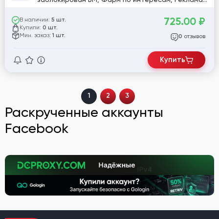
в профиле, почта в комплекте, 2ФА нет
725.00
₽
В наличии:
5 шт.
Купили:
0 шт.
Мин. заказ:
1 шт.
отзывов
0
Купить
1
2
3
Раскрученные аккаунты
Facebook