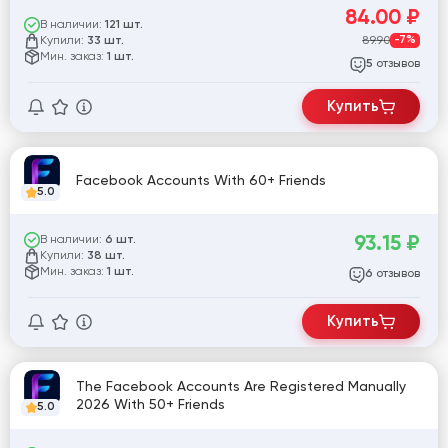
АККАУНТЕ -- ВЕРИФИЦРОВАНЫ ПО EMAIL -- 2FA --
84.00
₽
COOKIE -- ADS + MARKETPLACE
В наличии:
121 шт.
Купили:
89.90
-7%
33 шт.
Мин. заказ:
1 шт.
отзывов
5
Купить
Facebook Accounts With 60+ Friends
5.0
93.15
₽
В наличии:
6 шт.
Купили:
38 шт.
Мин. заказ:
1 шт.
отзывов
6
Купить
The Facebook Accounts Are Registered Manually
2026 With 50+ Friends
5.0