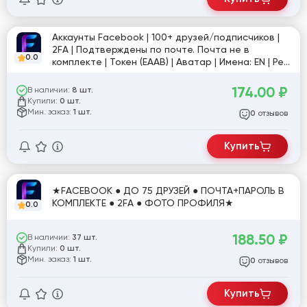
Аккаунты Facebook | 100+ друзей/подписчиков |
2FA | Подтверждены по почте. Почта не в
0.0
комплекте | Токен (EAAB) | Аватар | Имена: EN | Рег.
MIX IP
174.00
₽
В наличии:
8 шт.
Купили:
0 шт.
Мин. заказ:
1 шт.
отзывов
0
Купить
★FACEBOOK ● ДО 75 ДРУЗЕЙ ● ПОЧТА+ПАРОЛЬ В
КОМПЛЕКТЕ ● 2FA ● ФОТО ПРОФИЛЯ★
0.0
188.50
₽
В наличии:
37 шт.
Купили:
0 шт.
Мин. заказ:
1 шт.
отзывов
0
Купить