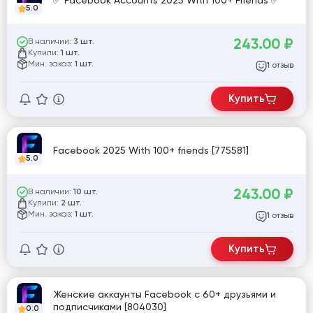
✅ Facebook Accounts 2025 With 100+ Friends ✅
5.0
243.00
₽
В наличии:
3 шт.
Купили:
1 шт.
Мин. заказ:
1 шт.
отзыв
1
Купить
Facebook 2025 With 100+ friends [775581]
5.0
243.00
₽
В наличии:
10 шт.
Купили:
2 шт.
Мин. заказ:
1 шт.
отзыв
1
Купить
Женские аккаунты Facebook с 60+ друзьями и
подписчиками [804030]
0.0