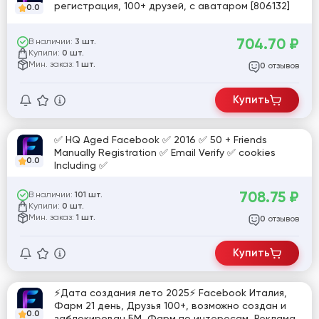
регистрация, 100+ друзей, с аватаром [806132]
0.0
704.70
₽
В наличии:
3 шт.
Купили:
0 шт.
Мин. заказ:
1 шт.
отзывов
0
Купить
✅ HQ Aged Facebook ✅ 2016 ✅ 50 + Friends
Manually Registration ✅ Email Verify ✅ cookies
0.0
Including ✅
708.75
₽
В наличии:
101 шт.
Купили:
0 шт.
Мин. заказ:
1 шт.
отзывов
0
Купить
⚡️Дата создания лето 2025⚡️ Facebook Италия,
Фарм 21 день, Друзья 100+, возможно создан и
0.0
заблокирован БМ, Фарм по интересам, Реклама