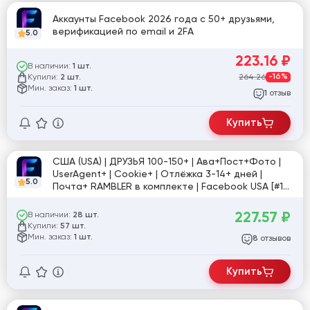
Аккаунты Facebook 2026 года с 50+ друзьями,
верификацией по email и 2FA
5.0
223.16
₽
В наличии:
1 шт.
Купили:
264.26
-16%
2 шт.
Мин. заказ:
1 шт.
отзыв
1
Купить
США (USA) | ДРУЗЬЯ 100-150+ | Ава+Пост+Фото |
UserAgent+ | Cookie+ | Отлёжка 3-14+ дней |
5.0
Почта+ RAMBLER в комплекте | Facebook USA [#1
Личные]
227.57
₽
В наличии:
28 шт.
Купили:
57 шт.
Мин. заказ:
1 шт.
отзывов
8
Купить