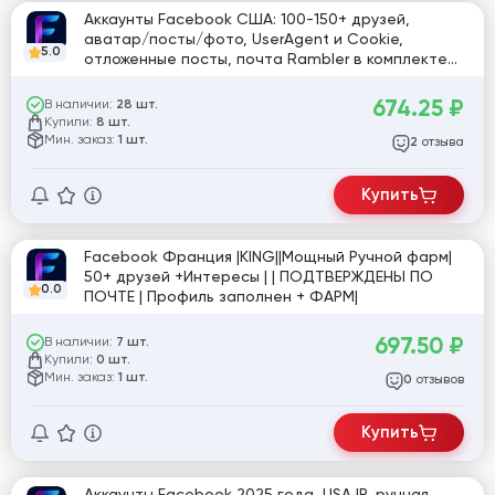
Аккаунты Facebook США: 100-150+ друзей,
аватар/посты/фото, UserAgent и Cookie,
5.0
отложенные посты, почта Rambler в комплекте
[806250]
674.25
₽
В наличии:
28 шт.
Купили:
8 шт.
Мин. заказ:
1 шт.
отзыва
2
Купить
Facebook Франция |KING||Мощный Ручной фарм|
50+ друзей +Интересы | | ПОДТВЕРЖДЕНЫ ПО
0.0
ПОЧТЕ | Профиль заполнен + ФАРМ|
697.50
₽
В наличии:
7 шт.
Купили:
0 шт.
Мин. заказ:
1 шт.
отзывов
0
Купить
Аккаунты Facebook 2025 года, USA IP, ручная