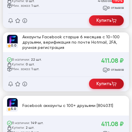
Купили:
4 050.00
-90%
0 шт.
Мин. заказ:
1 шт.
отзывов
0
Купить
Аккаунты Facebook старше 6 месяцев с 10–100
друзьями, верификация по почте Hotmail, 2FA,
0.0
ручная регистрация
411.08
₽
В наличии:
22 шт.
Купили:
0 шт.
Мин. заказ:
1 шт.
отзывов
0
Купить
Facebook аккаунты с 100+ друзьями [804031]
5.0
411.08
₽
В наличии:
149 шт.
Купили:
2 шт.