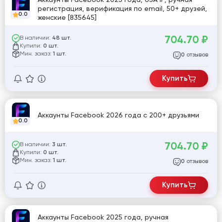
регистрация, верификация по email, 50+ друзей,
0.0
женские [835645]
704.70
₽
В наличии:
48 шт.
Купили:
0 шт.
Мин. заказ:
1 шт.
отзывов
0
Купить
Аккаунты Facebook 2026 года с 200+ друзьями
0.0
704.70
₽
В наличии:
3 шт.
Купили:
0 шт.
Мин. заказ:
1 шт.
отзывов
0
Купить
Аккаунты Facebook 2025 года, ручная