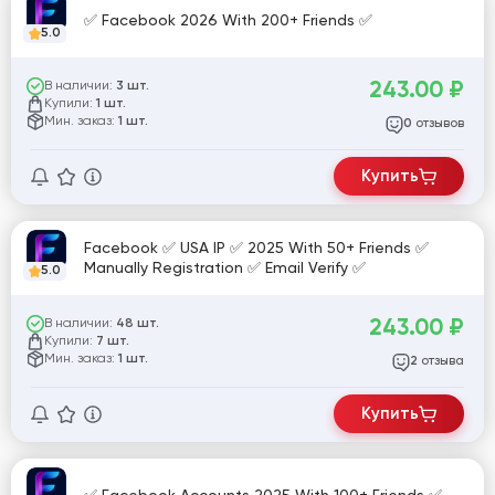
✅ Facebook 2026 With 200+ Friends ✅
5.0
243.00
₽
В наличии:
3 шт.
Купили:
1 шт.
Мин. заказ:
1 шт.
отзывов
0
Купить
Facebook ✅ USA IP ✅ 2025 With 50+ Friends ✅
Manually Registration ✅ Email Verify ✅
5.0
243.00
₽
В наличии:
48 шт.
Купили:
7 шт.
Мин. заказ:
1 шт.
отзыва
2
Купить