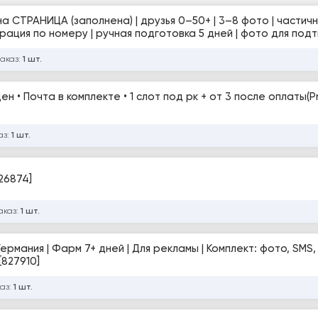
 номеру | ручная подготовка 5 дней | фото для подтверждения
заказ:
1 шт.
н • Почта в комплекте • 1 слот под рк + от 3 после оплаты(
аз:
1 шт.
26874]
аказ:
1 шт.
Германия | Фарм 7+ дней | Для рекламы | Комплект: фото, SMS,
[827910]
каз:
1 шт.