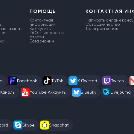
ПОМОЩЬ
КОНТАКТНАЯ И
Контактная
Написать онлайн консу
ы
информация
Сотрудничество
 магазина
Как купить
Телеграм канал
ная
FAQ - вопросы и
ответы
ки
База знаний
am
Facebook
TikTok
X (Twitter)
Twitch
 Каналы
YouTube Аккаунты
BlueSky
Livejournal
cord
Skype
Snapchat