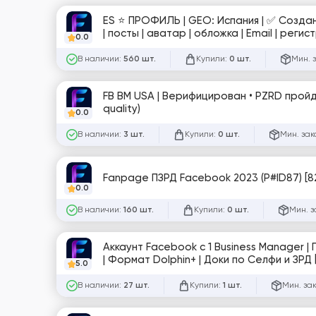
ES ⭐️ ПРОФИЛЬ | GEO: Испания | ✅ Создана СТРАНИЦА (заполнена) | друзья 0–50+ | 3–8 фото | частично заполнен
| посты | аватар | обложка | Email | регистрация по
0.0
в комплекте | №2
В наличии:
Купили:
Мин. 
560 шт.
0 шт.
FB BM USA | Верифицирован • PZRD пройде
quality)
0.0
В наличии:
Купили:
Мин. зак
3 шт.
0 шт.
Fanpage ПЗРД Facebook 2023 (P#ID87) [8
0.0
В наличии:
Купили:
Мин. з
160 шт.
0 шт.
Аккаунт Facebook с 1 Business Manager | 
| Формат Dolphin+ | Доки по Селфи и ЗРД 
5.0
В наличии:
Купили:
Мин. за
27 шт.
1 шт.