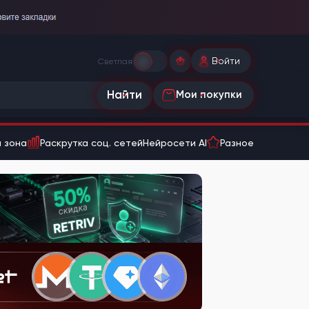
Войти
Светлая
Найти
Мои покупки
 зона
Раскрутка соц. сетей
Нейросети AI
Разное