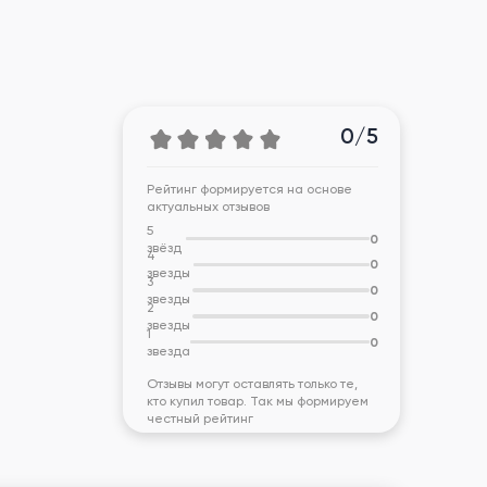
0/5
Рейтинг формируется на основе
актуальных отзывов
5
0
звёзд
4
0
звезды
3
0
звезды
2
0
звезды
1
0
звезда
Отзывы могут оставлять только те,
кто купил товар. Так мы формируем
честный рейтинг