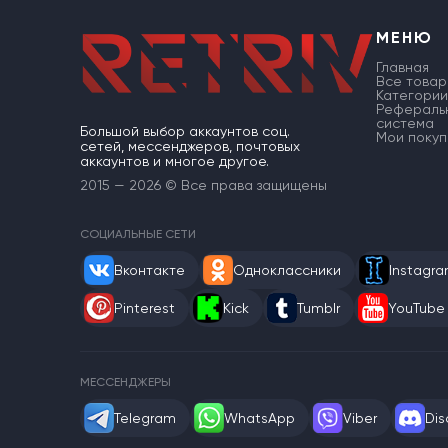
МЕНЮ
Главная
Все товар
Категории
Рефераль
система
Большой выбор аккаунтов соц.
Мои покуп
сетей, мессенджеров, почтовых
аккаунтов и многое другое.
2015 — 2026 © Все права защищены
СОЦИАЛЬНЫЕ СЕТИ
Вконтакте
Одноклассники
Instagr
Pinterest
Kick
Tumblr
YouTube
МЕССЕНДЖЕРЫ
Telegram
WhatsApp
Viber
Dis