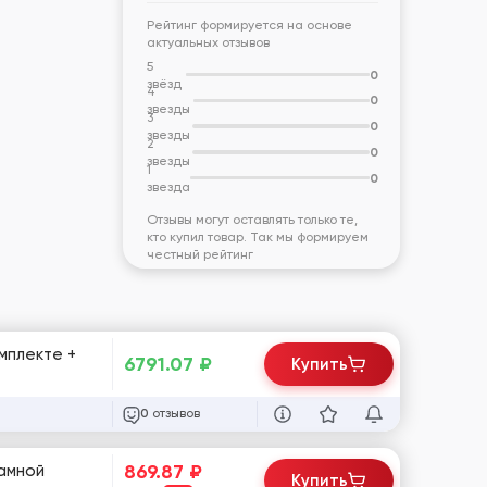
Рейтинг формируется на основе
актуальных отзывов
5
0
звёзд
4
0
звезды
3
0
звезды
2
0
звезды
1
0
звезда
Отзывы могут оставлять только те,
кто купил товар. Так мы формируем
честный рейтинг
6791.07
₽
Купить
отзывов
0
869.87
₽
Купить