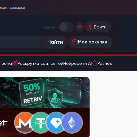
Войти
Светлая
Найти
Мои покупки
 зона
Раскрутка соц. сетей
Нейросети AI
Разное