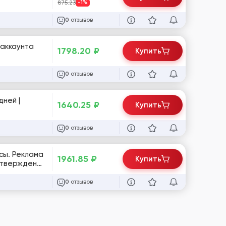
875.23
-1%
отзывов
0
т аккаунта
1798.20
₽
Купить
отзывов
0
дней |
1640.25
₽
Купить
отзывов
0
есы. Реклама
1961.85
₽
Купить
одтверждены
100 друзей |
отзывов
0