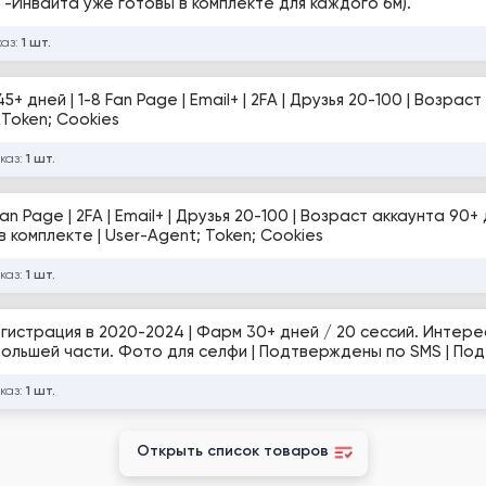
Деятельности. Высокое качетство! (4URL -Инвайта уже готовы в комплекте для каждого бм).
каз:
1 шт.
5+ дней | 1-8 Fan Page | Email+ | 2FA | Друзья 20-100 | Возрас
 Token; Cookies
каз:
1 шт.
n Page | 2FA | Email+ | Друзья 20-100 | Возраст аккаунта 90+ 
 комплекте | User-Agent; Token; Cookies
каз:
1 шт.
егистрация в 2020-2024 | Фарм 30+ дней / 20 сессий. Интер
а большей части. Фото для селфи | Подтверждены по SMS | П
B), User-Agent и Cookies | Фан-Пейдж, посты, переписки | 30-
жки | Рег. PL IP
каз:
1 шт.
Открыть список товаров