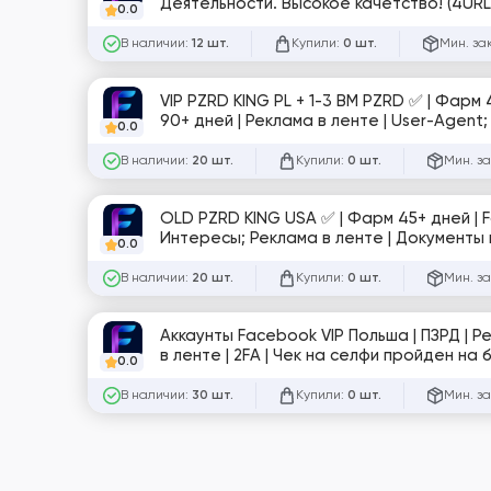
0.0
В наличии:
Купили:
Мин. за
12 шт.
0 шт.
VIP PZRD KING PL + 1-3 BM PZRD ✅ | Фарм 4
90+ дней | Реклама в ленте | User-Agent;
0.0
В наличии:
Купили:
Мин. за
20 шт.
0 шт.
OLD PZRD KING USA ✅ | Фарм 45+ дней | Fa
Интересы; Реклама в ленте | Документы в
0.0
В наличии:
Купили:
Мин. за
20 шт.
0 шт.
Аккаунты Facebook VIP Польша | ПЗРД | Р
в ленте | 2FA | Чек на селфи пройден н
0.0
по почте. Почта в комплекте | Токен (EAA
Подходят для автозалива. Запуск без отлё
В наличии:
Купили:
Мин. за
30 шт.
0 шт.