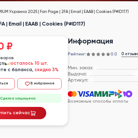
MIUM Украина 2025 | Fan Page | 2FA | Email | EAAB | Cookies (P#ID117)
 | Email | EAAB | Cookies (P#ID117)
Информация
0
₽
Рейтинг:
0 отзыв
0.0
оваров
сть
осталось 10 шт.
Мин. заказ:
те с баланса,
скидка 3%
Выдача:
Артикул:
ться
В избранное
Сделка защищена
Возможные способы оплаты
упить сейчас