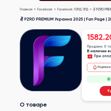
Главная
Facebook
Facebook: ПЗРД/ЗРД
✌️ PZRD PRE
✌️ PZRD PREMIUM Украина 2025 | Fan Page | 2FA
1582.2
Продано: 0 т
В наличии е
При опла
Подписа
К
О товаре