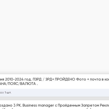
РАНА/ПОЯС/ВАЛЮТА .
каз:
1 шт.