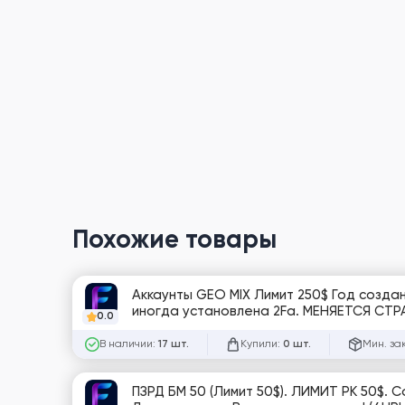
Похожие товары
Аккаунты GEO MIX Лимит 250$ Год создания 2010-2024 год. ПЗРД / ЗРД+ ПРОЙДЕНО Фото + почта в комплекте +
иногда установлена 2Fa. МЕНЯЕТСЯ СТ
0.0
В наличии:
Купили:
Мин. за
17 шт.
0 шт.
ПЗРД БМ 50 (Лимит 50$). ЛИМИТ РК 50$. Создано 3 РК. Business manager с Пройденным Запретом Рекламной