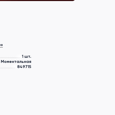
ов
1 шт.
Моментальная
849715