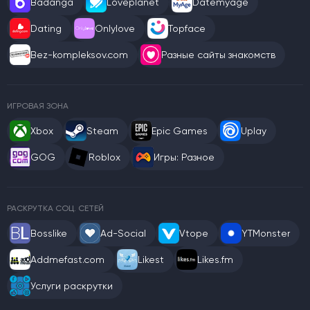
Badanga
Loveplanet
Datemyage
Dating
Onlylove
Topface
Bez-kompleksov.com
Разные сайты знакомств
ИГРОВАЯ ЗОНА
Xbox
Steam
Epic Games
Uplay
GOG
Roblox
Игры: Разное
РАСКРУТКА СОЦ. СЕТЕЙ
Bosslike
Ad-Social
Vtope
YTMonster
Addmefast.com
Likest
Likes.fm
Услуги раскрутки