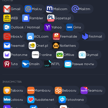
ПОЧТЫ
Gmail
Mail.ru
Mail.com
Mail.tm
WEB
Rambler
Gazeta.pl
Outlook / Hotmail
Yahoo
Gmx
Inbox.lv
AOL.com
Firemail.de
Firstmail
Freemail
Onet.pl
Notletters
Proton.me
T-online
Offilive
Skymail
Tuta
Emailn
INT.PL
Разные почты
ЗНАКОМСТВА
Tabor.ru
Mamba.ru
Beboo.ru
Teamo.ru
Loloo.ru
Rusdate.net
Fotostrana