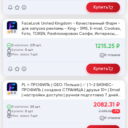
Купить
FaceLook United Kingdom - Качественный Фарм -
для запуска рекламы - King - SMS, E-mail, Cookies,
0.0
Foto, TOKEN, Разблокирован Селфи, Интересы,
предпочтения. (Документ прохождения Селфи и
ЗРД) +2FA, +Marketplace, +Номер удален
1215.25
₽
В наличии:
231 шт.
Купили:
0 шт.
Мин. заказ:
1 шт.
отзывов
0
Купить
PL ⭐️ ПРОФИЛЬ | GEO: Польша | ✅ | 1–2 БИЗНЕС-
ПРОФИЛЬ | создана СТРАНИЦА | друзья 10+ | Email
0.0
| настройки доступа | ручная подготовка 7 дней |
фото для подтверждения в комплекте | №яр
2082.31
₽
[865827]
В наличии:
20 шт.
Купили:
2 095.00
-1%
0 шт.
Мин. заказ:
1 шт.
отзывов
0