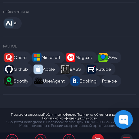
НЕЙРОСЕТИ AI
AI
РАЗНОЕ
Quora
Microsoft
Mega.nz
2Gis
Github
Apple
BASS
Rutube
Spotify
UserAgent
Booking
Разное
Правила сервиса
Публичная оферта
Политика обмена и возврата
Политика конфиденциальности
*Соцсети Instagram и Facebook запрещены в РФ. 21.03.2022 компания
Meta признана в России экстремистской организацией.