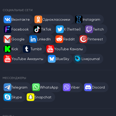
СОЦИАЛЬНЫЕ СЕТИ
Вконтакте
Одноклассники
Instagram
Facebook
TikTok
X (Twitter)
Twitch
Google
LinkedIn
Reddit
Pinterest
Kick
Tumblr
YouTube Каналы
YouTube Аккаунты
BlueSky
Livejournal
МЕССЕНДЖЕРЫ
Telegram
WhatsApp
Viber
Discord
Skype
Snapchat