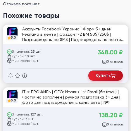
Отзывов пока нет.
Похожие товары
Аккаунты Facebook Украина | Фарм 3+ дней.
Реклама в ленте | Создан 1-2 BM 50$/250$ |
5.0
Подтверждены по SMS | Подтверждены по почте.
Почта в комплекте, может быть не подтверждена
| Токен (EAAB), User-Agent и Cookies | Доки для
348.00
₽
В наличии:
25 шт.
ЗРД | Профиль заполнен | 1-5 фото | Фан-Пейдж
Купили:
10 шт.
на части аккаунтов | Рег. UA IP
Мин. заказ:
1 шт.
отзывов
0
Купить
IT ⭐️ ПРОФИЛЬ | GEO: Италия | ✅ Email (firstmail) |
частично заполнен | ручная подготовка 3+ дня |
5.0
фото для подтверждения в комплекте | №1
138.20
₽
В наличии:
127 шт.
Купили:
3 шт.
Мин. заказ:
1 шт.
отзывов
0