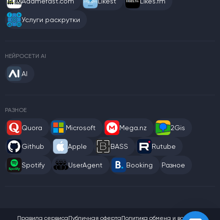
Addmefast.com
Likest
Likes.fm
Услуги раскрутки
НЕЙРОСЕТИ AI
AI
РАЗНОЕ
Quora
Microsoft
Mega.nz
2Gis
Github
Apple
BASS
Rutube
Spotify
UserAgent
Booking
Разное
Правила сервиса
Публичная оферта
Политика обмена и возврата