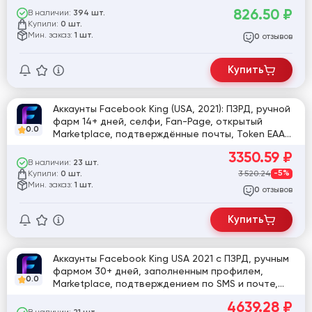
826.50
₽
В наличии:
394 шт.
Купили:
0 шт.
Мин. заказ:
1 шт.
отзывов
0
Купить
Аккаунты Facebook King (USA, 2021): ПЗРД, ручной
фарм 14+ дней, селфи, Fan-Page, открытый
0.0
Marketplace, подтверждённые почты, Token EAAB,
User-Agent, Cookies, заполненный профиль
3350.59
₽
(аватар, обложка), 20+ друзей, регистрация USA
В наличии:
23 шт.
IP
Купили:
3 520.24
-5%
0 шт.
Мин. заказ:
1 шт.
отзывов
0
Купить
Аккаунты Facebook King USA 2021 с ПЗРД, ручным
фармом 30+ дней, заполненным профилем,
0.0
Marketplace, подтверждением по SMS и почте,
токенами EAAB, User-Agent и Cookies, 20-100
4639.28
₽
друзей, регистрация USA IP