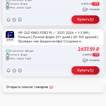
В наличии:
21 шт.
Купили:
4 874.18
-5%
0 шт.
Мин. заказ:
1 шт.
отзывов
0
Купить
VIP OLD KING PZRD PL ✅ 2021/2024 + 1-2 БМ |
Польша | Ручной фарм 20+ дней | 20-100 друзей |
0.0
Пройден чек (видеоселфи) Создана и
профармлена Fan Page | Email с доступом |
2637.59
₽
Профиль и Fan Page полностью заполнены |
В наличии:
40 шт.
Очень хороший фарм, активность вне ФБ,
Купили:
2 659.03
-1%
0 шт.
интересы и т.д. | User-Agent+Token+Cookies
Мин. заказ:
1 шт.
отзывов
0
Купить
Открыть список товаров