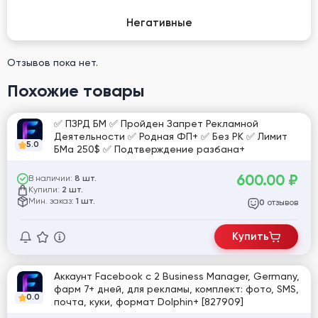
Негативные
Отзывов пока нет.
Похожие товары
✅ ПЗРД БМ ✅ Пройден Запрет Рекламной
Деятельности ✅ Родная ФП+ ✅ Без РК ✅ Лимит
5.0
БМа 250$ ✅ Подтверждение разбана+
600.00
₽
В наличии:
8 шт.
Купили:
2 шт.
Мин. заказ:
1 шт.
отзывов
0
Купить
Аккаунт Facebook с 2 Business Manager, Germany,
фарм 7+ дней, для рекламы, комплект: фото, SMS,
0.0
почта, куки, формат Dolphin+ [827909]