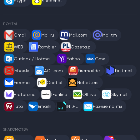
Skype
Snapchat
ПОЧТЫ
Gmail
Mail.ru
Mail.com
Mail.tm
WEB
Rambler
Gazeta.pl
Outlook / Hotmail
Yahoo
Gmx
Inbox.lv
AOL.com
Firemail.de
Firstmail
Freemail
Onet.pl
Notletters
Proton.me
T-online
Offilive
Skymail
Tuta
Emailn
INT.PL
Разные почты
ЗНАКОМСТВА