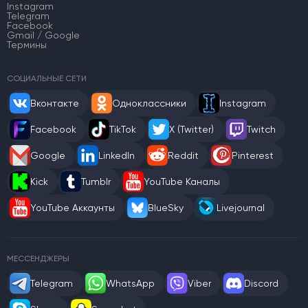
Instagram
Telegram
Facebook
Gmail / Google
Термины
СОЦИАЛЬНЫЕ СЕТИ
Вконтакте
Одноклассники
Instagram
Facebook
TikTok
X (Twitter)
Twitch
Google
LinkedIn
Reddit
Pinterest
Kick
Tumblr
YouTube Каналы
YouTube Аккаунты
BlueSky
Livejournal
МЕССЕНДЖЕРЫ
Telegram
WhatsApp
Viber
Discord