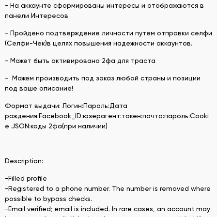
- На аккаунте сформированы интересы и отображаются в
панели Интересов
- Пройдено подтверждение личности путем отправки селфи
(Селфи-Чек)в целях повышения надежности аккаунтов.
- Может быть активировано 2фа для траста
- Можем производить под заказ любой страны и позиции
под ваше описание!
Формат выдачи: Логин:Пароль:Дата
рождения:Facebook_ID:юзерагент:токен:почта:пароль:Cooki
e JSON:коды 2фа(при наличии)
Description:
-Filled profile
-Registered to a phone number. The number is removed where
possible to bypass checks.
-Email verified; email is included. In rare cases, an account may