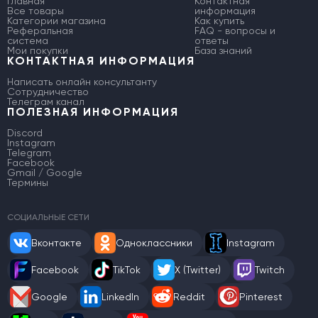
Главная
Контактная
Все товары
информация
Категории магазина
Как купить
Реферальная
FAQ - вопросы и
система
ответы
Мои покупки
База знаний
КОНТАКТНАЯ ИНФОРМАЦИЯ
Написать онлайн консультанту
Сотрудничество
Телеграм канал
ПОЛЕЗНАЯ ИНФОРМАЦИЯ
Discord
Instagram
Telegram
Facebook
Gmail / Google
Термины
СОЦИАЛЬНЫЕ СЕТИ
Вконтакте
Одноклассники
Instagram
Facebook
TikTok
X (Twitter)
Twitch
Google
LinkedIn
Reddit
Pinterest