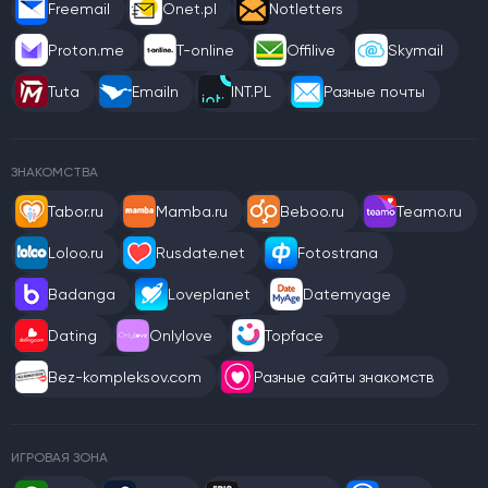
Freemail
Onet.pl
Notletters
Proton.me
T-online
Offilive
Skymail
Tuta
Emailn
INT.PL
Разные почты
ЗНАКОМСТВА
Tabor.ru
Mamba.ru
Beboo.ru
Teamo.ru
Loloo.ru
Rusdate.net
Fotostrana
Badanga
Loveplanet
Datemyage
Dating
Onlylove
Topface
Bez-kompleksov.com
Разные сайты знакомств
ИГРОВАЯ ЗОНА