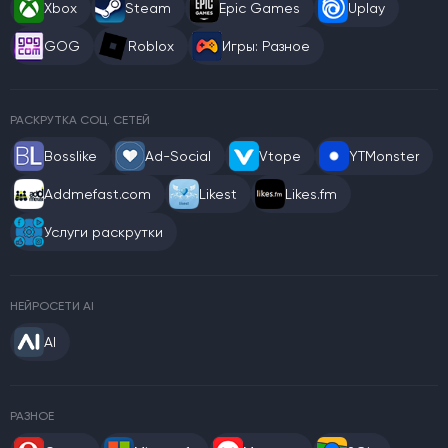
Xbox
Steam
Epic Games
Uplay
GOG
Roblox
Игры: Разное
РАСКРУТКА СОЦ. СЕТЕЙ
Bosslike
Ad-Social
Vtope
YTMonster
Addmefast.com
Likest
Likes.fm
Услуги раскрутки
НЕЙРОСЕТИ AI
AI
РАЗНОЕ