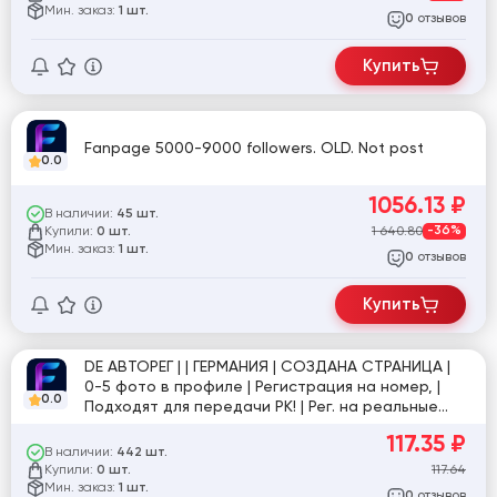
Мин. заказ:
1 шт.
отзывов
0
Купить
Fanpage 5000-9000 followers. OLD. Not post
0.0
1056.13
₽
В наличии:
45 шт.
Купили:
1 640.80
-36%
0 шт.
Мин. заказ:
1 шт.
отзывов
0
Купить
DE АВТОРЕГ | | ГЕРМАНИЯ | СОЗДАНА СТРАНИЦА |
0-5 фото в профиле | Регистрация на номер, |
0.0
Подходят для передачи РК! | Рег. на реальные
устройства номер отвязывается без WhatsApp
117.35
₽
(работать через куки), друзей 0-5, Useragent,
В наличии:
442 шт.
JSON-куки. №Caes [856788]
Купили:
117.64
0 шт.
Мин. заказ:
1 шт.
отзывов
0