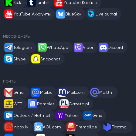
Kick
Tumblr
YouTube Каналы
YouTube Аккаунты
BlueSky
Livejournal
МЕССЕНДЖЕРЫ
Telegram
WhatsApp
Viber
Discord
Skype
Snapchat
ПОЧТЫ
Gmail
Mail.ru
Mail.com
Mail.tm
WEB
Rambler
Gazeta.pl
Outlook / Hotmail
Yahoo
Gmx
Inbox.lv
AOL.com
Firemail.de
Firstmail