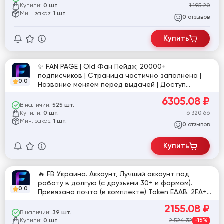
Купили:
1 195.20
0 шт.
Мин. заказ:
1 шт.
отзывов
0
Купить
✨ FAN PAGE | Old Фан Пейдж; 20000+
подписчиков | Страница частично заполнена |
0.0
Название меняем перед выдачей | Доступ
админа (P#id52)
6305.08
₽
В наличии:
525 шт.
Купили:
6 320.66
0 шт.
Мин. заказ:
1 шт.
отзывов
0
Купить
🔥 FB Украина. Аккаунт, Лучший аккаунт под
работу в долгую (с друзьями 30+ и фармом).
0.0
Привязана почта (в комплекте) Token EAAB. 2FA+,
FP уже готова, 🔥🔥 +2БМ Бонусом.
2155.08
₽
В наличии:
39 шт.
Купили:
2 524.32
-15%
0 шт.