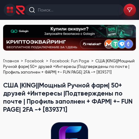
Главная
Facebook
Facebook: Fun Page
США |KING||Мощный
Ручной фарм| 50+ друзей +Интересы |Подтверждены по почте |
Профиль заполнен + ФАРМ| +- FUN PAGE| 2FA -+ [839371]
США |KING||Мощный Ручной фарм| 50+
друзей +Интересы |Подтверждены по
почте | Профиль заполнен + ФАРМ| +- FUN
PAGE| 2FA -+ [839371]