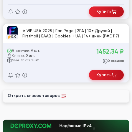
Купить
⭐️ VIP USA 2025 | Fan Page | 2FA | 10+ Друзей |
FirstMail | EAAB | Cookies + UA | 14+ дней (P#ID117)
0.0
1452.34
₽
В наличии:
9 шт.
Купили:
0 шт.
Мин. заказ:
1 шт.
отзывов
0
Купить
Открыть список товаров