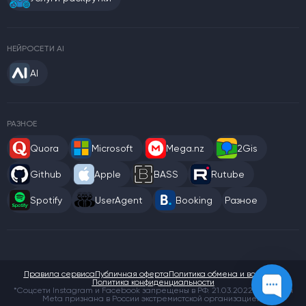
НЕЙРОСЕТИ AI
AI
РАЗНОЕ
Quora
Microsoft
Mega.nz
2Gis
Github
Apple
BASS
Rutube
Spotify
UserAgent
Booking
Разное
Правила сервиса
Публичная оферта
Политика обмена и возврата
Политика конфиденциальности
*Соцсети Instagram и Facebook запрещены в РФ. 21.03.2022 компания
Meta признана в России экстремистской организацией.