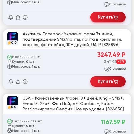
Мин. заказ:
1 шт.
отзывов
0
Купить
Аккаунты Facebook Украина: фарм 7+ дней,
подтверждение SMS/почты, почта в комплекте,
0.0
cookies, фан-пейдж, 10+ друзей, UA IP [825896]
3247.49
₽
В наличии:
5 шт.
Купили:
3 411.92
-5%
0 шт.
Мин. заказ:
1 шт.
отзывов
0
Купить
USA - Качественный Фарм 10+ дней, King - SMS+,
E-mail+, 2Fa+, Фан Пейдж+, Cookies+, Foto+
5.0
Разблокирован Селфи+. Номер удален. [826650]
1167.59
₽
В наличии:
113 шт.
Купили:
5 шт.
Мин. заказ:
1 шт.
отзывов
0