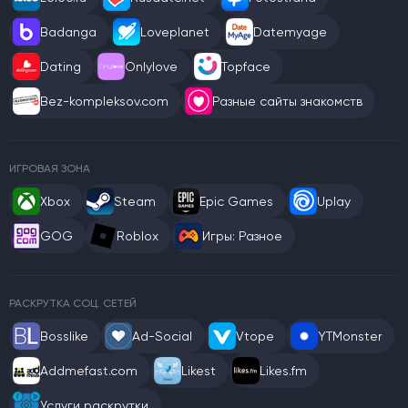
Badanga
Loveplanet
Datemyage
Dating
Onlylove
Topface
Bez-kompleksov.com
Разные сайты знакомств
ИГРОВАЯ ЗОНА
Xbox
Steam
Epic Games
Uplay
GOG
Roblox
Игры: Разное
РАСКРУТКА СОЦ. СЕТЕЙ
Bosslike
Ad-Social
Vtope
YTMonster
Addmefast.com
Likest
Likes.fm
Услуги раскрутки