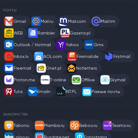
ПОЧТЫ
Gmail
Mail.ru
Mail.com
Mail.tm
WEB
Rambler
Gazeta.pl
Outlook / Hotmail
Yahoo
Gmx
Inbox.lv
AOL.com
Firemail.de
Firstmail
Freemail
Onet.pl
Notletters
Proton.me
T-online
Offilive
Skymail
Tuta
Emailn
INT.PL
Разные почты
ЗНАКОМСТВА
Tabor.ru
Mamba.ru
Beboo.ru
Teamo.ru
Loloo.ru
Rusdate.net
Fotostrana