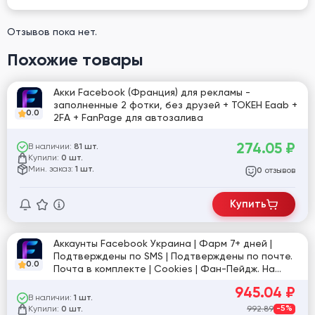
Отзывов пока нет.
Похожие товары
Акки Facebook (Франция) для рекламы -
заполненные 2 фотки, без друзей + ТОКЕН Eaab +
0.0
2FA + FanPage для автозалива
274.05
₽
В наличии:
81 шт.
Купили:
0 шт.
Мин. заказ:
1 шт.
отзывов
0
Купить
Аккаунты Facebook Украина | Фарм 7+ дней |
Подтверждены по SMS | Подтверждены по почте.
0.0
Почта в комплекте | Cookies | Фан-Пейдж. На
некоторых аккаунтах есть друзья, подписки | Рег.
945.04
₽
UA IP
В наличии:
1 шт.
Купили:
992.89
-5%
0 шт.