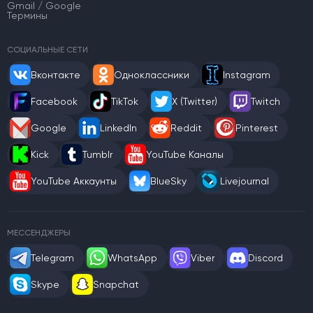
Gmail / Google
Термины
СОЦИАЛЬНЫЕ СЕТИ
Вконтакте
Одноклассники
Instagram
Facebook
TikTok
X (Twitter)
Twitch
Google
LinkedIn
Reddit
Pinterest
Kick
Tumblr
YouTube Каналы
YouTube Аккаунты
BlueSky
Livejournal
МЕССЕНДЖЕРЫ
Telegram
WhatsApp
Viber
Discord
Skype
Snapchat