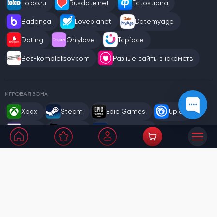
Loloo.ru
Rusdate.net
Fotostrana
Badanga
Loveplanet
Datemyage
Dating
Onlylove
Topface
Bez-kompleksov.com
Разные сайты знакомств
ИГРОВАЯ ЗОНА
Xbox
Steam
Epic Games
Uplay
GOG
Roblox
Игры: Разное
РАСКРУТКА СОЦ. СЕТЕЙ
Bosslike
Ad-Social
Vtope
YTMonster
Addmefast.com
Likest
Likes.fm