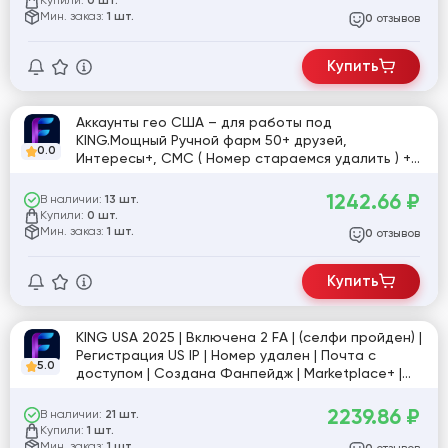
0 шт.
Мин. заказ:
1 шт.
отзывов
0
Купить
Аккаунты гео США – для работы под
KING.Мощный Ручной фарм 50+ друзей,
0.0
Интересы+, СМС ( Номер стараемся удалить ) +
Почта в комлекте, Профиль заполнен, Создана
Фан-страница, 2Fa ( не всегда установлена ).
1242.66
₽
В наличии:
13 шт.
Исключительно ручное производство.Читайте
Купили:
0 шт.
описание!
Мин. заказ:
1 шт.
отзывов
0
Купить
KING USA 2025 | Включена 2 FA | (селфи пройден) |
Регистрация US IP | Номер удален | Почта с
5.0
доступом | Создана Фанпейдж | Marketplace+ |
Фото в профиле | Фарм по интересу | Cookies |
UserAgent | Token EAAB
2239.86
₽
В наличии:
21 шт.
Купили:
1 шт.
Мин. заказ:
1 шт.
отзывов