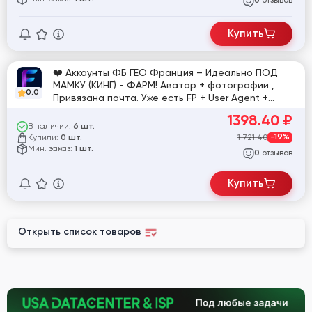
0
Купить
❤️ Аккаунты ФБ ГЕО Франция – Идеально ПОД
МАМКУ (КИНГ) - ФАРМ! Аватар + фотографии ,
0.0
Привязана почта. Уже есть FP + User Agent +
Прокачка ИНТЕРЕСОВ + Действия на сайтах с
1398.40
₽
пикселем ФБ + Переход по предлагамой
В наличии:
6 шт.
рекламе в ленте ФБ. Что бы запускать рекламу
Купили:
1 721.40
-19%
0 шт.
или хранить ресурсы - ИДЕАЛЬНО!
Мин. заказ:
1 шт.
отзывов
0
Купить
Открыть список товаров