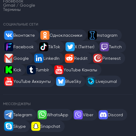
Facebook
Gmail / Google
Термины
СОЦИАЛЬНЫЕ СЕТИ
Вконтакте
Одноклассники
Instagram
Facebook
TikTok
X (Twitter)
Twitch
Google
LinkedIn
Reddit
Pinterest
Kick
Tumblr
YouTube Каналы
YouTube Аккаунты
BlueSky
Livejournal
МЕССЕНДЖЕРЫ
Telegram
WhatsApp
Viber
Discord
Skype
Snapchat