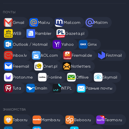
ПОЧТЫ
Gmail
Mail.ru
Mail.com
Mail.tm
WEB
Rambler
Gazeta.pl
Outlook / Hotmail
Yahoo
Gmx
Inbox.lv
AOL.com
Firemail.de
Firstmail
Freemail
Onet.pl
Notletters
Proton.me
T-online
Offilive
Skymail
Tuta
Emailn
INT.PL
Разные почты
ЗНАКОМСТВА
Tabor.ru
Mamba.ru
Beboo.ru
Teamo.ru