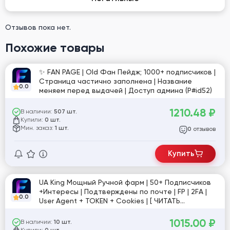
Отзывов пока нет.
Похожие товары
✨ FAN PAGE | Old Фан Пейдж; 1000+ подписчиков |
Страница частично заполнена | Название
0.0
меняем перед выдачей | Доступ админа (P#id52)
1210.48
₽
В наличии:
507 шт.
Купили:
0 шт.
Мин. заказ:
1 шт.
отзывов
0
Купить
UA King Мощный Ручной фарм | 50+ Подписчиков
+Интересы | Подтверждены по почте | FP | 2FA |
0.0
User Agent + TOKEN + Cookies | [ ЧИТАТЬ
ОПИСАНИЕ ]
1015.00
₽
В наличии:
10 шт.
Купили: