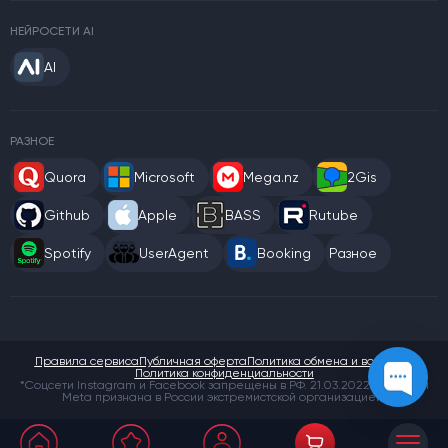
НЕЙРОСЕТИ AI
AI
РАЗНОЕ
Quora
Microsoft
Mega.nz
2Gis
Github
Apple
BASS
Rutube
Spotify
UserAgent
Booking
Разное
Правила сервиса
Публичная оферта
Политика обмена и возврата
Политика конфиденциальности
*Соцсети Instagram и Facebook запрещены в РФ. 21.03.2022 компания
Meta признана в России экстремистской организацией.