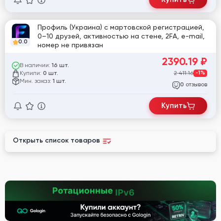
Профиль (Украина) с мартовской регистрацией,
0–10 друзей, активностью на стене, 2FA, e-mail,
0.0
номер не привязан
2390.19
₽
В наличии:
16 шт.
Купили:
2 411.16
-1%
0 шт.
Мин. заказ:
1 шт.
отзывов
0
Купить
Открыть список товаров