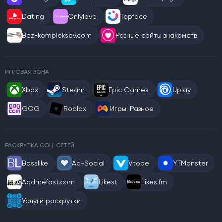
Dating
Onlylove
Topface
Bez-kompleksov.com
Разные сайты знакомств
ИГРОВАЯ ЗОНА
Xbox
Steam
Epic Games
Uplay
GOG
Roblox
Игры: Разное
РАСКРУТКА СОЦ. СЕТЕЙ
Bosslike
Ad-Social
Vtope
YTMonster
Addmefast.com
Likest
Likes.fm
Услуги раскрутки