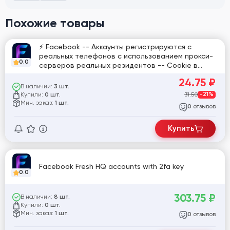
Похожие товары
⚡ Facebook -- Аккаунты регистрируются с
реальных телефонов c использованием прокси-
0.0
серверов реальных резидентов -- Cookie в
комплекте -- Пол Mix -- Формат файла:
24.75
₽
uid|pass|cookie ⚡ [825355]
В наличии:
3 шт.
Купили:
31.50
-21%
0 шт.
Мин. заказ:
1 шт.
отзывов
0
Купить
Facebook Fresh HQ accounts with 2fa key
0.0
303.75
₽
В наличии:
8 шт.
Купили:
0 шт.
Мин. заказ:
1 шт.
отзывов
0