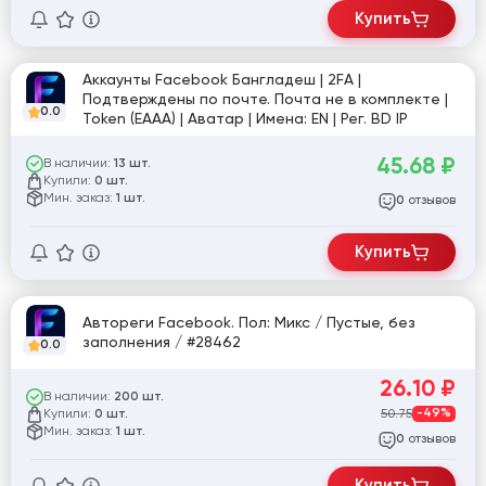
Купить
Аккаунты Facebook Бангладеш | 2FA |
Подтверждены по почте. Почта не в комплекте |
0.0
Token (EAAA) | Аватар | Имена: EN | Рег. BD IP
45.68
₽
В наличии:
13 шт.
Купили:
0 шт.
Мин. заказ:
1 шт.
отзывов
0
Купить
Автореги Facebook. Пол: Микс / Пустые, без
заполнения / #28462
0.0
26.10
₽
В наличии:
200 шт.
Купили:
50.75
-49%
0 шт.
Мин. заказ:
1 шт.
отзывов
0
Купить