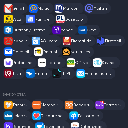
Gmail
Mail.ru
Mail.com
Mail.tm
WEB
Rambler
Gazeta.pl
Outlook / Hotmail
Yahoo
Gmx
Inbox.lv
AOL.com
Firemail.de
Firstmail
Freemail
Onet.pl
Notletters
Proton.me
T-online
Offilive
Skymail
Tuta
Emailn
INT.PL
Разные почты
ЗНАКОМСТВА
Tabor.ru
Mamba.ru
Beboo.ru
Teamo.ru
Loloo.ru
Rusdate.net
Fotostrana
Badanga
Loveplanet
Datemyage