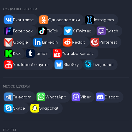
СОЦИАЛЬНЫЕ СЕТИ
Вконтакте
Одноклассники
Instagram
Facebook
TikTok
X (Twitter)
Twitch
Google
LinkedIn
Reddit
Pinterest
Kick
Tumblr
YouTube Каналы
YouTube Аккаунты
BlueSky
Livejournal
МЕССЕНДЖЕРЫ
Telegram
WhatsApp
Viber
Discord
Skype
Snapchat
ПОЧТЫ