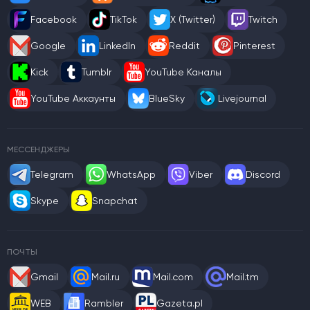
Facebook
TikTok
X (Twitter)
Twitch
Google
LinkedIn
Reddit
Pinterest
Kick
Tumblr
YouTube Каналы
YouTube Аккаунты
BlueSky
Livejournal
МЕССЕНДЖЕРЫ
Telegram
WhatsApp
Viber
Discord
Skype
Snapchat
ПОЧТЫ
Gmail
Mail.ru
Mail.com
Mail.tm
WEB
Rambler
Gazeta.pl