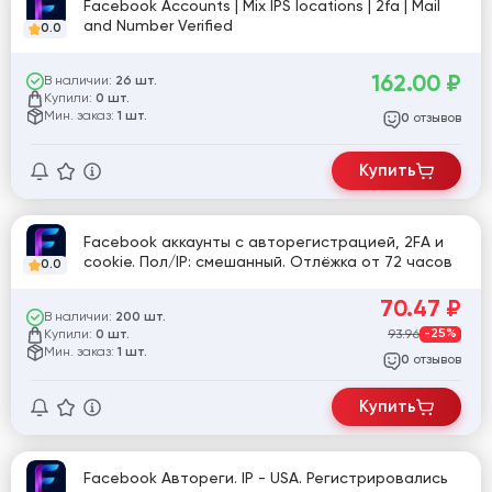
Facebook Accounts | Mix IPS locations | 2fa | Mail
and Number Verified
0.0
162.00
₽
В наличии:
26 шт.
Купили:
0 шт.
Мин. заказ:
1 шт.
отзывов
0
Купить
Facebook аккаунты с авторегистрацией, 2FA и
cookie. Пол/IP: смешанный. Отлёжка от 72 часов
0.0
70.47
₽
В наличии:
200 шт.
Купили:
93.96
-25%
0 шт.
Мин. заказ:
1 шт.
отзывов
0
Купить
Facebook Автореги. IP - USA. Регистрировались