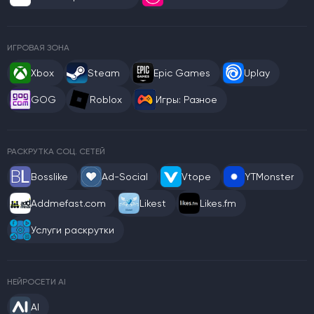
ИГРОВАЯ ЗОНА
Xbox
Steam
Epic Games
Uplay
GOG
Roblox
Игры: Разное
РАСКРУТКА СОЦ. СЕТЕЙ
Bosslike
Ad-Social
Vtope
YTMonster
Addmefast.com
Likest
Likes.fm
Услуги раскрутки
НЕЙРОСЕТИ AI
AI