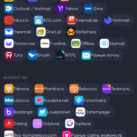
Outlook / Hotmail
Yahoo
Gmx
Inbox.lv
AOL.com
Firemail.de
Firstmail
Freemail
Onet.pl
Notletters
Proton.me
T-online
Offilive
Skymail
Tuta
Emailn
INT.PL
Разные почты
ЗНАКОМСТВА
Tabor.ru
Mamba.ru
Beboo.ru
Teamo.ru
Loloo.ru
Rusdate.net
Fotostrana
Badanga
Loveplanet
Datemyage
Dating
Onlylove
Topface
Bez-kompleksov.com
Разные сайты знакомств