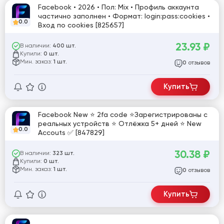
Facebook • 2026 • Пол: Mix • Профиль аккаунта
частично заполнен • Формат: login:pass:cookies •
0.0
Вход по cookies [825657]
23.93
₽
В наличии:
400 шт.
Купили:
0 шт.
Мин. заказ:
1 шт.
отзывов
0
Купить
Facebook New ⭐ 2fa code ⭐Зарегистрированы с
реальных устройств ⭐ Отлёжка 5+ дней ⭐ New
0.0
Accouts ✅ [847829]
30.38
₽
В наличии:
323 шт.
Купили:
0 шт.
Мин. заказ:
1 шт.
отзывов
0
Купить