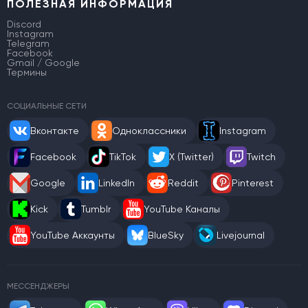
ПОЛЕЗНАЯ ИНФОРМАЦИЯ
Discord
Instagram
Telegram
Facebook
Gmail / Google
Термины
СОЦИАЛЬНЫЕ СЕТИ
Вконтакте
Одноклассники
Instagram
Facebook
TikTok
X (Twitter)
Twitch
Google
LinkedIn
Reddit
Pinterest
Kick
Tumblr
YouTube Каналы
YouTube Аккаунты
BlueSky
Livejournal
МЕССЕНДЖЕРЫ