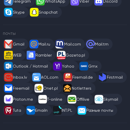
Telegram
WhatsApp
Viber
Discord
Skype
Snapchat
ПОЧТЫ
Gmail
Mail.ru
Mail.com
Mail.tm
WEB
Rambler
Gazeta.pl
Outlook / Hotmail
Yahoo
Gmx
Inbox.lv
AOL.com
Firemail.de
Firstmail
Freemail
Onet.pl
Notletters
Proton.me
T-online
Offilive
Skymail
Tuta
Emailn
INT.PL
Разные почты