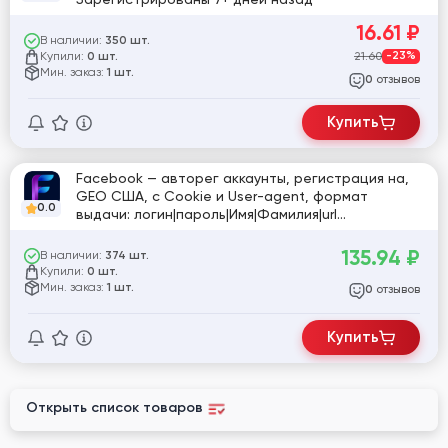
16.61
₽
В наличии:
350 шт.
Купили:
21.60
-23%
0 шт.
Мин. заказ:
1 шт.
отзывов
0
Купить
Facebook — авторег аккаунты, регистрация на,
GEO США, с Cookie и User-agent, формат
0.0
выдачи: логин|пароль|Имя|Фамилия|url
акка|Cookie|User-agent
135.94
₽
В наличии:
374 шт.
Купили:
0 шт.
Мин. заказ:
1 шт.
отзывов
0
Купить
Открыть список товаров