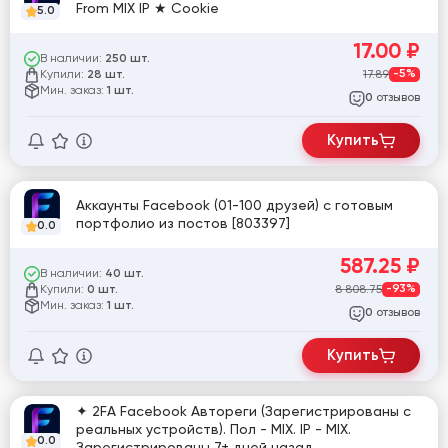
From MIX IP ★ Cookie
5.0
17.00
₽
В наличии:
250 шт.
Купили:
17.89
-5%
28 шт.
Мин. заказ:
1 шт.
отзывов
0
Купить
Аккаунты Facebook (01-100 друзей) с готовым
портфолио из постов [803397]
0.0
587.25
₽
В наличии:
40 шт.
Купили:
8 808.75
-93%
0 шт.
Мин. заказ:
1 шт.
отзывов
0
Купить
✦ 2FA Facebook Автореги (Зарегистрированы с
реальных устройств). Пол - MIX. IP - MIX.
0.0
Зарегистрированы 7+ дней назад