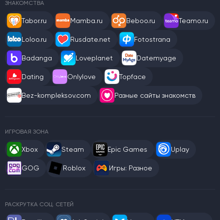
ЗНАКОМСТВА
Tabor.ru
Mamba.ru
Beboo.ru
Teamo.ru
Loloo.ru
Rusdate.net
Fotostrana
Badanga
Loveplanet
Datemyage
Dating
Onlylove
Topface
Bez-kompleksov.com
Разные сайты знакомств
ИГРОВАЯ ЗОНА
Xbox
Steam
Epic Games
Uplay
GOG
Roblox
Игры: Разное
РАСКРУТКА СОЦ. СЕТЕЙ