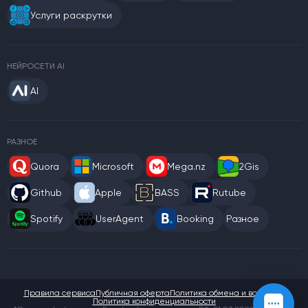
Услуги раскрутки
НЕЙРОСЕТИ AI
AI
РАЗНОЕ
Quora
Microsoft
Mega.nz
2Gis
Github
Apple
BASS
Rutube
Spotify
UserAgent
Booking
Разное
Правила сервиса
Публичная оферта
Политика обмена и возврата
Политика конфиденциальности