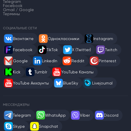
Telegram
Facebook
Gmail / Google
Термины
СОЦИАЛЬНЫЕ СЕТИ
Вконтакте
Одноклассники
Instagram
Facebook
TikTok
X (Twitter)
Twitch
Google
LinkedIn
Reddit
Pinterest
Kick
Tumblr
YouTube Каналы
YouTube Аккаунты
BlueSky
Livejournal
МЕССЕНДЖЕРЫ
Telegram
WhatsApp
Viber
Discord
Skype
Snapchat