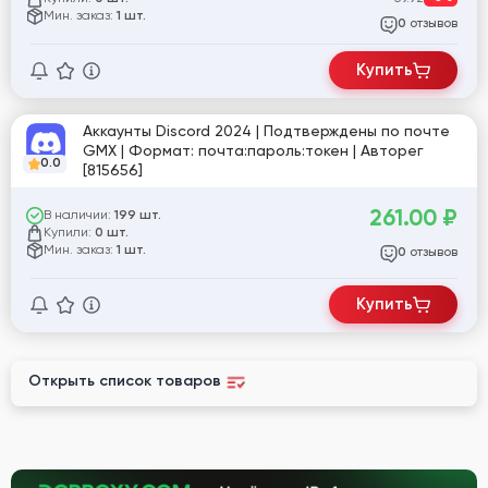
Мин. заказ:
1 шт.
отзывов
0
Купить
Аккаунты Discord 2024 | Подтверждены по почте
GMX | Формат: почта:пароль:токен | Авторег
0.0
[815656]
261.00
₽
В наличии:
199 шт.
Купили:
0 шт.
Мин. заказ:
1 шт.
отзывов
0
Купить
Открыть список товаров