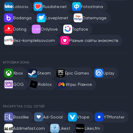
Loloo.ru
Rusdate.net
Fotostrana
Badanga
Loveplanet
Datemyage
Dating
Onlylove
Topface
Bez-kompleksov.com
Разные сайты знакомств
ИГРОВАЯ ЗОНА
Xbox
Steam
Epic Games
Uplay
GOG
Roblox
Игры: Разное
РАСКРУТКА СОЦ. СЕТЕЙ
Bosslike
Ad-Social
Vtope
YTMonster
Addmefast.com
Likest
Likes.fm