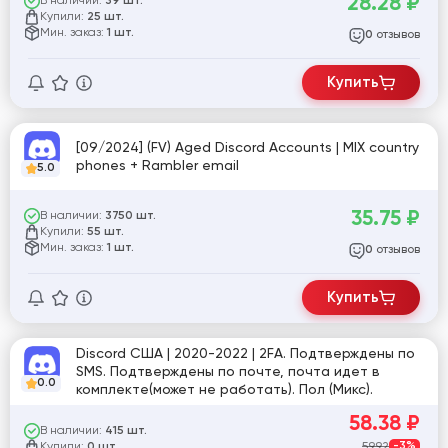
28.28
₽
В наличии:
39 шт.
Купили:
25 шт.
Мин. заказ:
1 шт.
отзывов
0
Купить
[09/2024] (FV) Aged Discord Accounts | MIX country
phones + Rambler email
5.0
35.75
₽
В наличии:
3750 шт.
Купили:
55 шт.
Мин. заказ:
1 шт.
отзывов
0
Купить
Discord США | 2020-2022 | 2FA. Подтверждены по
SMS. Подтверждены по почте, почта идет в
0.0
комплекте(может не работать). Пол (Микс).
58.38
₽
В наличии:
415 шт.
Купили:
59.92
-3%
0 шт.