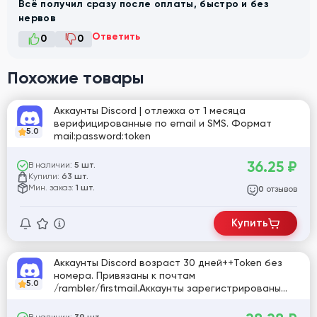
Всё получил сразу после оплаты, быстро и без
нервов
Ответить
0
0
Похожие товары
Аккаунты Discord | отлежка от 1 месяца
верифицированные по email и SMS. Формат
5.0
mail:password:token
36.25
₽
В наличии:
5 шт.
Купили:
63 шт.
Мин. заказ:
1 шт.
отзывов
0
Купить
Аккаунты Discord возраст 30 дней++Token без
номера. Привязаны к почтам
5.0
/rambler/firstmail.Аккаунты зарегистрированы
автоматически.