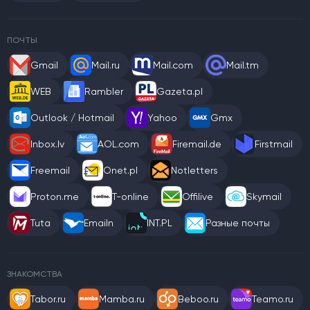
ПОЧТЫ
Gmail
Mail.ru
Mail.com
Mail.tm
WEB
Rambler
Gazeta.pl
Outlook / Hotmail
Yahoo
Gmx
Inbox.lv
AOL.com
Firemail.de
Firstmail
Freemail
Onet.pl
Notletters
Proton.me
T-online
Offilive
Skymail
Tuta
Emailn
INT.PL
Разные почты
ЗНАКОМСТВА
Tabor.ru
Mamba.ru
Beboo.ru
Teamo.ru