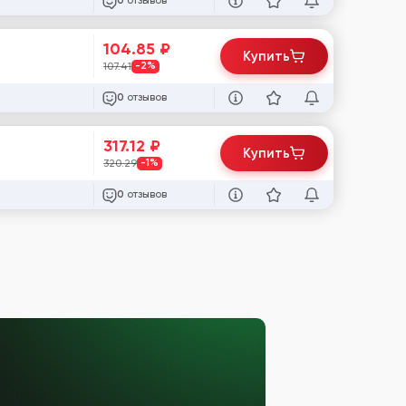
отзывов
0
104.85
₽
Купить
107.41
-2%
отзывов
0
317.12
₽
Купить
320.29
-1%
отзывов
0