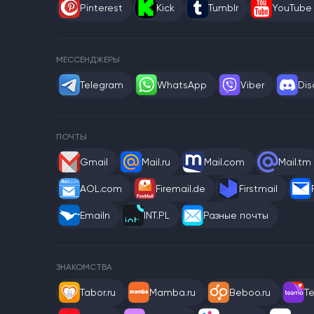
Pinterest
Kick
Tumblr
YouTube
МЕССЕНДЖЕРЫ
Telegram
WhatsApp
Viber
Dis
ПОЧТЫ
Gmail
Mail.ru
Mail.com
Mail.tm
AOL.com
Firemail.de
Firstmail
Emailn
INT.PL
Разные почты
ЗНАКОМСТВА
Tabor.ru
Mamba.ru
Beboo.ru
T