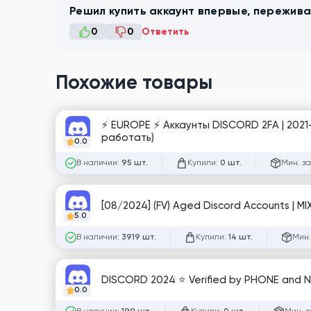
Решил купить аккаунт впервые, пережива
0
0
Ответить
Похожие товары
⚡️ EUROPE ⚡️ Аккаунты DISCORD 2FA | 20
работать)
0.0
В наличии:
Купили:
Мин. за
95 шт.
0 шт.
[08/2024] (FV) Aged Discord Accounts | M
5.0
В наличии:
Купили:
Мин.
3919 шт.
14 шт.
DISCORD 2024 ⭐ Verified by PHONE and No
0.0