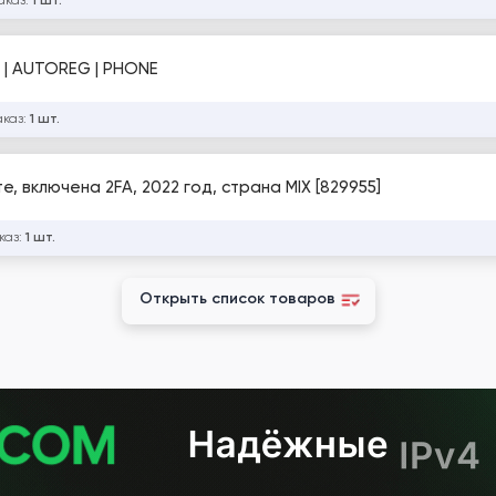
аказ:
1 шт.
 | AUTOREG | PHONE
аказ:
1 шт.
, включена 2FA, 2022 год, страна MIX [829955]
каз:
1 шт.
Открыть список товаров