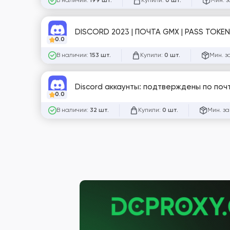
В наличии:
Купили:
Мин. з
199 шт.
0 шт.
DISCORD 2023 | ПОЧТА GMX | PASS TOKEN
0.0
В наличии:
Купили:
Мин. з
153 шт.
0 шт.
Discord аккаунты: подтверждены по почте
0.0
В наличии:
Купили:
Мин. за
32 шт.
0 шт.