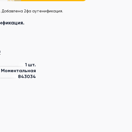
С. Добавлена 2фа аутенификация.
ификация.
а
1 шт.
Моментальная
843034