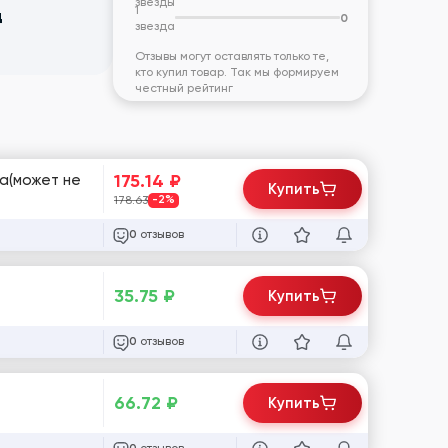
звезды
1
д
0
звезда
Отзывы могут оставлять только те,
кто купил товар. Так мы формируем
честный рейтинг
175.14
₽
на(может не
Купить
178.63
-2%
отзывов
0
35.75
₽
Купить
отзывов
0
66.72
₽
Купить