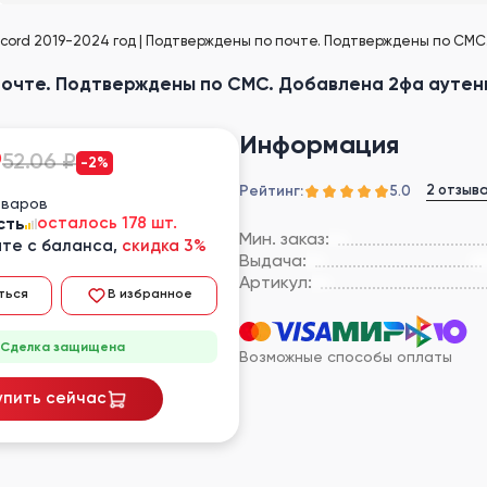
scord 2019-2024 год | Подтверждены по почте. Подтверждены по СМ
 почте. Подтверждены по СМС. Добавлена 2фа аутен
Информация
₽
52.06 ₽
-2%
Рейтинг:
2 отзыв
5.0
оваров
сть
осталось 178 шт.
Мин. заказ:
те с баланса,
скидка 3%
Выдача:
Артикул:
ться
В избранное
Сделка защищена
Возможные способы оплаты
упить сейчас