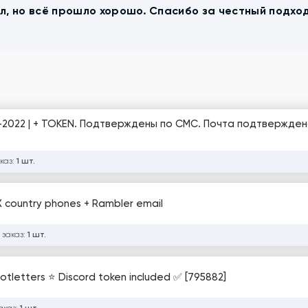
л, но всё прошло хорошо. Спасибо за честный подхо
21-2022 | + TOKEN. Подтверждены по СМС. Почта подтвержде
каз:
1 шт.
IX country phones + Rambler email
 заказ:
1 шт.
tletters ⭐ Discord token included ✅ [795882]