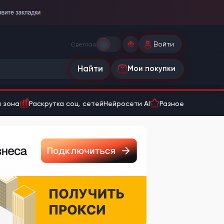
Войти
Светлая
Найти
Мои покупки
 зона
Раскрутка соц. сетей
Нейросети AI
Разное