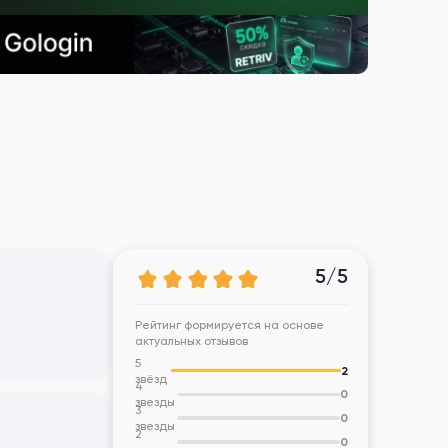
5/5
Рейтинг формируется на основе
актуальных отзывов
5
2
звёзд
4
0
звезды
3
0
звезды
2
0