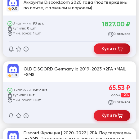
Аккаунты Discord.com 2020 года (подтверждены
по почте, с токеном и паролем)
0.0
1827.00
₽
В наличии:
93 шт.
Купили:
0 шт.
Мин. заказ:
1 шт.
отзывов
0
Купить
OLD DISCORD Germany ip 2019-2023 +2FA +MAIL
+SMS
5.0
65.53
₽
В наличии:
1589 шт.
Купили:
66.94
-2%
1 шт.
Мин. заказ:
1 шт.
отзывов
0
Купить
Discord Франция | 2020-2022 | 2FA. Подтверждены
по SMS. Подтверждены по почте, почта идет в