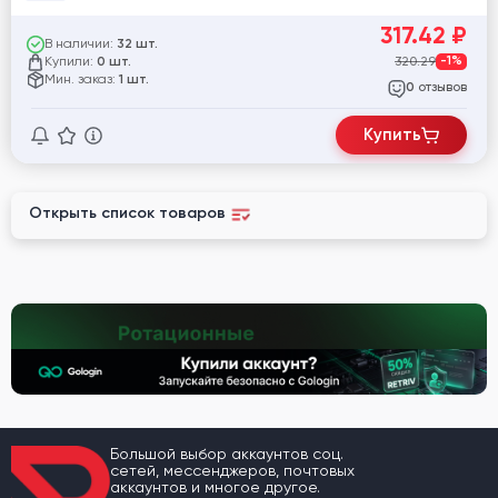
317.42
₽
В наличии:
32 шт.
Купили:
320.29
-1%
0 шт.
Мин. заказ:
1 шт.
отзывов
0
Купить
Открыть список товаров
Большой выбор аккаунтов соц.
сетей, мессенджеров, почтовых
аккаунтов и многое другое.