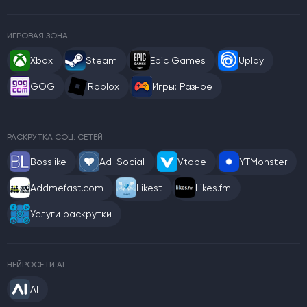
ИГРОВАЯ ЗОНА
Xbox
Steam
Epic Games
Uplay
GOG
Roblox
Игры: Разное
РАСКРУТКА СОЦ. СЕТЕЙ
Bosslike
Ad-Social
Vtope
YTMonster
Addmefast.com
Likest
Likes.fm
Услуги раскрутки
НЕЙРОСЕТИ AI
AI