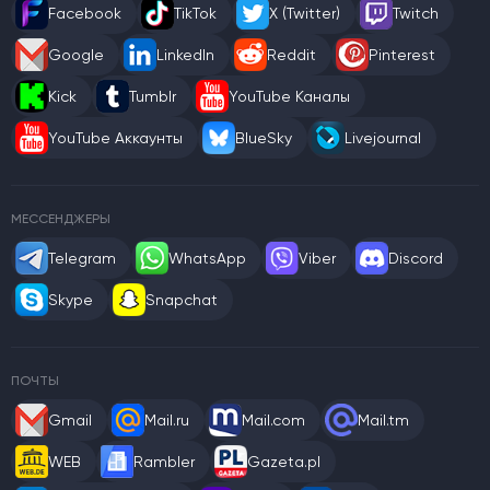
Facebook
TikTok
X (Twitter)
Twitch
Google
LinkedIn
Reddit
Pinterest
Kick
Tumblr
YouTube Каналы
YouTube Аккаунты
BlueSky
Livejournal
МЕССЕНДЖЕРЫ
Telegram
WhatsApp
Viber
Discord
Skype
Snapchat
ПОЧТЫ
Gmail
Mail.ru
Mail.com
Mail.tm
WEB
Rambler
Gazeta.pl