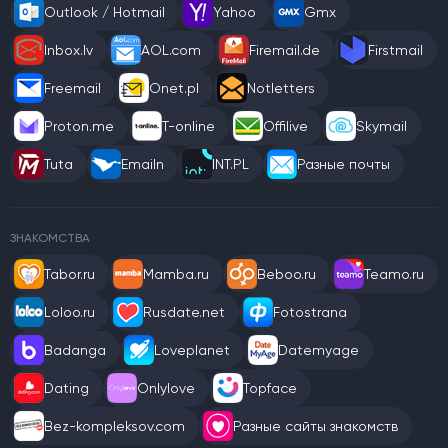
Outlook / Hotmail
Yahoo
Gmx
Inbox.lv
AOL.com
Firemail.de
Firstmail
Freemail
Onet.pl
Notletters
Proton.me
T-online
Offilive
Skymail
Tuta
Emailn
INT.PL
Разные почты
ЗНАКОМСТВА
Tabor.ru
Mamba.ru
Beboo.ru
Teamo.ru
Loloo.ru
Rusdate.net
Fotostrana
Badanga
Loveplanet
Datemyage
Dating
Onlylove
Topface
Bez-kompleksov.com
Разные сайты знакомств