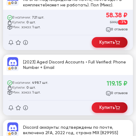
0.0
комплекте(может не работать). Пол (Микс).
58.38
₽
В наличии:
721 шт.
Купили:
59.92
-3%
0 шт.
Мин. заказ:
1 шт.
отзывов
0
Купить
[2023] Aged Discord Accounts • Full Verified: Phone
Number + Email
0.0
119.15
₽
В наличии:
4987 шт.
Купили:
0 шт.
Мин. заказ:
1 шт.
отзывов
0
Купить
Discord аккаунты: подтверждены по почте,
включена 2FA, 2022 год, страна MIX [829955]
0.0