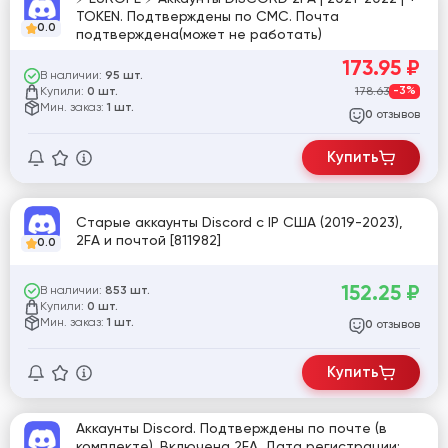
TOKEN. Подтверждены по СМС. Почта
0.0
подтверждена(может не работать)
173.95
₽
В наличии:
95 шт.
Купили:
178.63
-3%
0 шт.
Мин. заказ:
1 шт.
отзывов
0
Купить
Старые аккаунты Discord с IP США (2019-2023),
2FA и почтой [811982]
0.0
152.25
₽
В наличии:
853 шт.
Купили:
0 шт.
Мин. заказ:
1 шт.
отзывов
0
Купить
Аккаунты Discord. Подтверждены по почте (в
комплекте). Включена 2FA. Дата регистрации: