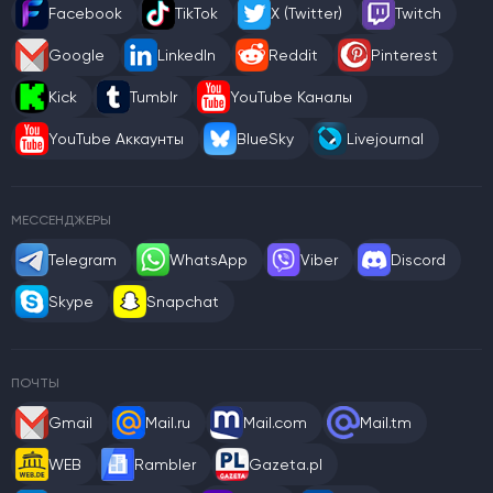
Facebook
TikTok
X (Twitter)
Twitch
Google
LinkedIn
Reddit
Pinterest
Kick
Tumblr
YouTube Каналы
YouTube Аккаунты
BlueSky
Livejournal
МЕССЕНДЖЕРЫ
Telegram
WhatsApp
Viber
Discord
Skype
Snapchat
ПОЧТЫ
Gmail
Mail.ru
Mail.com
Mail.tm
WEB
Rambler
Gazeta.pl