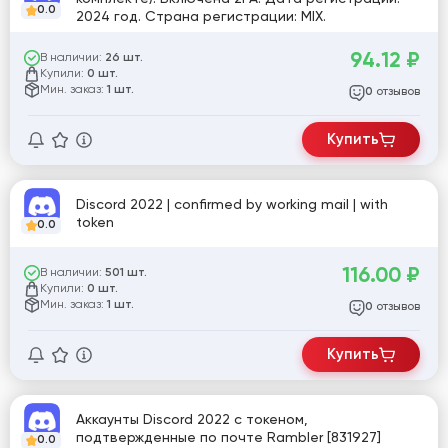
0.0
2024 год. Страна регистрации: MIX.
94.12
₽
В наличии:
26 шт.
Купили:
0 шт.
Мин. заказ:
1 шт.
отзывов
0
Купить
Discord 2022 | confirmed by working mail | with
token
0.0
116.00
₽
В наличии:
501 шт.
Купили:
0 шт.
Мин. заказ:
1 шт.
отзывов
0
Купить
Аккаунты Discord 2022 с токеном,
подтвержденные по почте Rambler [831927]
0.0