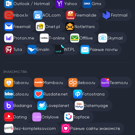
Outlook / Hotmail
Yahoo
Gmx
Inbox.lv
AOL.com
Firemail.de
Firstmail
Freemail
Onet.pl
Notletters
Proton.me
T-online
Offilive
Skymail
Tuta
Emailn
INT.PL
Разные почты
ЗНАКОМСТВА
Tabor.ru
Mamba.ru
Beboo.ru
Teamo.ru
Loloo.ru
Rusdate.net
Fotostrana
Badanga
Loveplanet
Datemyage
Dating
Onlylove
Topface
Bez-kompleksov.com
Разные сайты знакомств