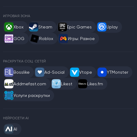
ИГРОВАЯ ЗОНА
Xbox
Steam
Epic Games
Uplay
GOG
Roblox
Игры: Разное
РАСКРУТКА СОЦ. СЕТЕЙ
Bosslike
Ad-Social
Vtope
YTMonster
Addmefast.com
Likest
Likes.fm
Услуги раскрутки
НЕЙРОСЕТИ AI
AI