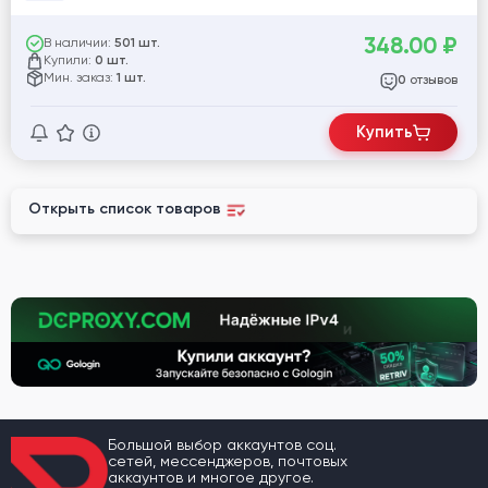
348.00
₽
В наличии:
501 шт.
Купили:
0 шт.
Мин. заказ:
1 шт.
отзывов
0
Купить
Открыть список товаров
Большой выбор аккаунтов соц.
сетей, мессенджеров, почтовых
аккаунтов и многое другое.