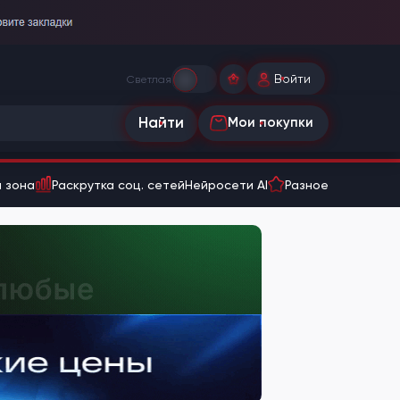
Войти
Светлая
Найти
Мои покупки
 зона
Раскрутка соц. сетей
Нейросети AI
Разное