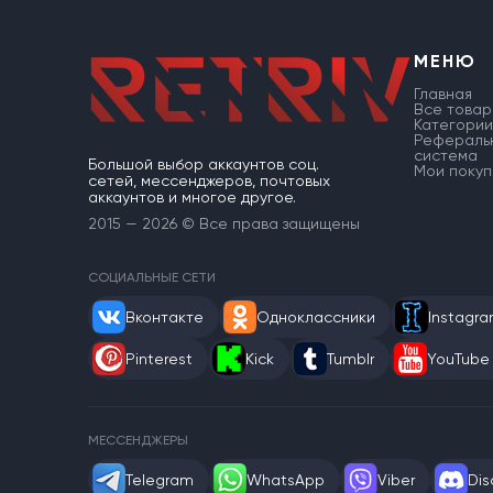
МЕНЮ
Главная
Все товар
Категории
Рефераль
система
Большой выбор аккаунтов соц.
Мои покуп
сетей, мессенджеров, почтовых
аккаунтов и многое другое.
2015 — 2026 © Все права защищены
СОЦИАЛЬНЫЕ СЕТИ
Вконтакте
Одноклассники
Instagr
Pinterest
Kick
Tumblr
YouTube
МЕССЕНДЖЕРЫ
Telegram
WhatsApp
Viber
Dis