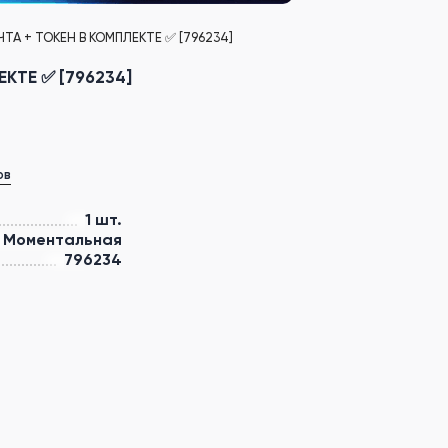
ОЧТА + ТОКЕН В КОМПЛЕКТЕ ✅ [796234]
ЕКТЕ ✅ [796234]
ов
1 шт.
Моментальная
796234