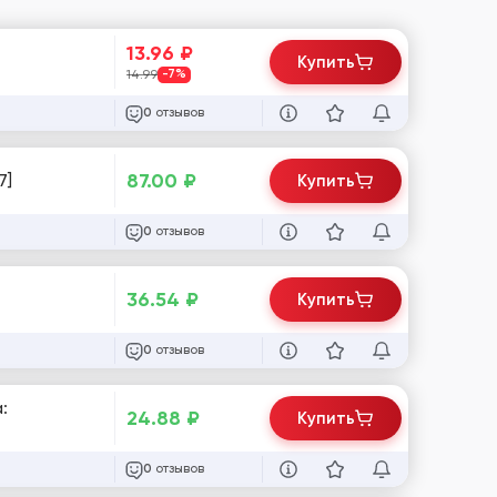
13.96
₽
Купить
14.99
-7%
отзывов
0
87.00
₽
7]
Купить
отзывов
0
36.54
₽
Купить
отзывов
0
:
24.88
₽
Купить
отзывов
0