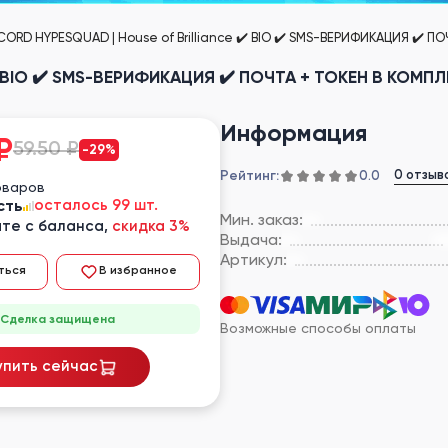
CORD HYPESQUAD | House of Brilliance ✔️ BIO ✔️ SMS-ВЕРИФИКАЦИЯ ✔️ П
✔️ BIO ✔️ SMS-ВЕРИФИКАЦИЯ ✔️ ПОЧТА + ТОКЕН В КОМПЛ
Информация
₽
59.50 ₽
-29%
Рейтинг:
0 отзыв
0.0
оваров
сть
осталось 99 шт.
Мин. заказ:
те с баланса,
скидка 3%
Выдача:
Артикул:
ться
В избранное
Сделка защищена
Возможные способы оплаты
упить сейчас