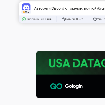
Автореги Discord с токеном, почтой @ram
0.0
В наличии:
Купили:
Мин. 
300 шт.
0 шт.