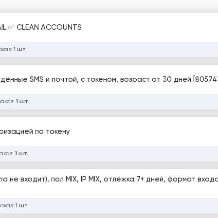
EN ✅ MAIL ✅ CLEAN ACCOUNTS
аказ:
1 шт.
дённые SMS и почтой, с токеном, возраст от 30 дней [80574
заказ:
1 шт.
оризацией по токену
заказ:
1 шт.
а не входит), пол MIX, IP MIX, отлёжка 7+ дней, формат входа
заказ:
1 шт.