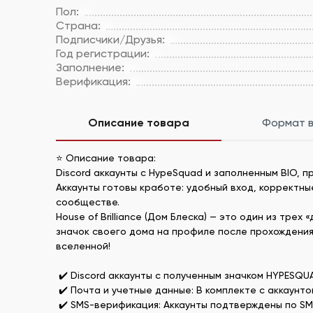
Пол:
Страна:
Подписчики/Друзья:
Год регистрации:
Заполнение:
Верификация:
Описание товара
Формат 
⭐ Описание товара:
Discord аккаунты с HypeSquad и заполненным BIO, пр
Аккаунты готовы кработе: удобный вход, корректн
сообществе.
House of Brilliance (Дом Блеска) — это один из тр
значок своего дома на профиле после прохождения
вселенной!
✔️ Discord аккаунты с полученным значком HYPESQUAD:
✔️ Почта и учетные данные: В комплекте с аккаунтом 
✔️ SMS-верификация: Аккаунты подтверждены по SMS