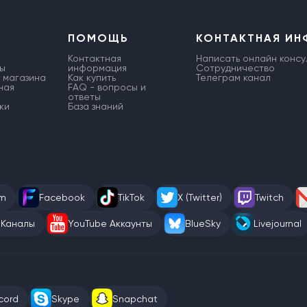
ПОМОЩЬ
КОНТАКТНАЯ И
Контактная
Написать онлайн консу
ы
информация
Сотрудничество
 магазина
Как купить
Телеграм канал
ная
FAQ - вопросы и
ответы
ки
База знаний
am
Facebook
TikTok
X (Twitter)
Twitch
 Каналы
YouTube Аккаунты
BlueSky
Livejournal
cord
Skype
Snapchat