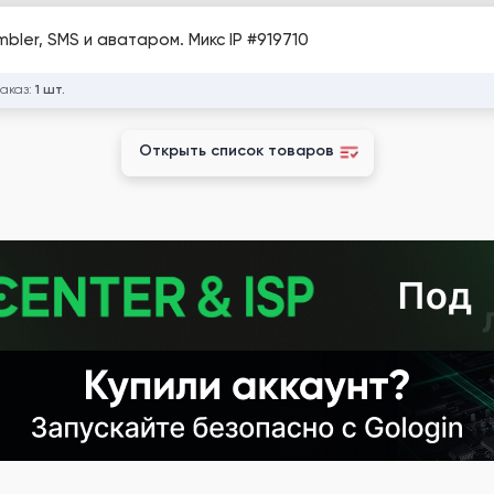
bler, SMS и аватаром. Микс IP #919710
заказ:
1 шт.
Открыть список товаров