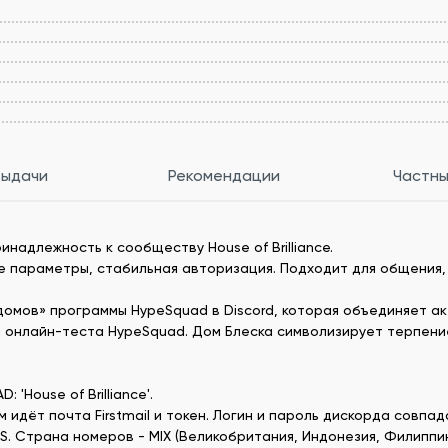
выдачи
Рекомендации
Частны
инадлежность к сообществу House of Brilliance.
ые параметры, стабильная авторизация. Подходит для общения,
ех «домов» программы HypeSquad в Discord, которая объединяет
 онлайн-теста HypeSquad. Дом Блеска символизирует терпени
 'House of Brilliance'.
идёт почта Firstmail и токен. Логин и пароль дискорда совпадает
. Страна номеров - MIX (Великобритания, Индонезия, Филиппины