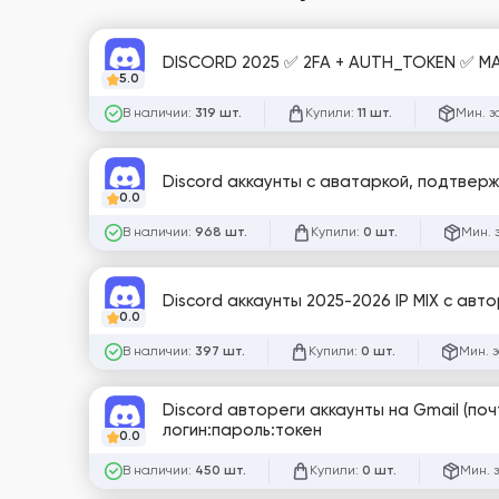
DISCORD 2025 ✅ 2FA + AUTH_TOK
5.0
В наличии:
Купили:
Мин. з
319 шт.
11 шт.
Discord аккаунты с аватаркой, подтверж
0.0
В наличии:
Купили:
Мин. 
968 шт.
0 шт.
Discord аккаунты 2025-2026 IP MIX с авт
0.0
В наличии:
Купили:
Мин. 
397 шт.
0 шт.
Discord автореги аккаунты на Gmail (почт
логин:пароль:токен
0.0
В наличии:
Купили:
Мин. 
450 шт.
0 шт.