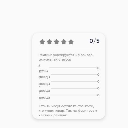
0/5
Рейтинг формируется на основе
актуальных отзывов
5
0
звёзд
4
0
звезды
3
0
звезды
2
0
звезды
1
0
звезда
Отзывы могут оставлять только те,
кто купил товар. Так мы формируем
честный рейтинг