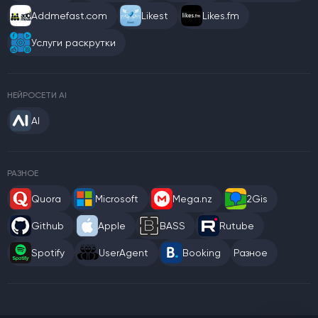
Addmefast.com
Likest
Likes.fm
Услуги раскрутки
НЕЙРОСЕТИ AI
AI
РАЗНОЕ
Quora
Microsoft
Mega.nz
2Gis
Github
Apple
BASS
Rutube
Spotify
UserAgent
Booking
Разное