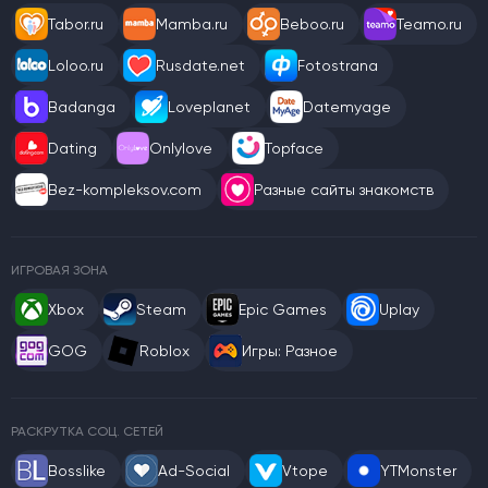
Tabor.ru
Mamba.ru
Beboo.ru
Teamo.ru
Loloo.ru
Rusdate.net
Fotostrana
Badanga
Loveplanet
Datemyage
Dating
Onlylove
Topface
Bez-kompleksov.com
Разные сайты знакомств
ИГРОВАЯ ЗОНА
Xbox
Steam
Epic Games
Uplay
GOG
Roblox
Игры: Разное
РАСКРУТКА СОЦ. СЕТЕЙ
Bosslike
Ad-Social
Vtope
YTMonster