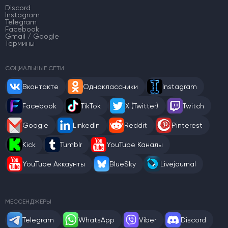
Discord
Instagram
Telegram
Facebook
Gmail / Google
Термины
СОЦИАЛЬНЫЕ СЕТИ
Вконтакте
Одноклассники
Instagram
Facebook
TikTok
X (Twitter)
Twitch
Google
LinkedIn
Reddit
Pinterest
Kick
Tumblr
YouTube Каналы
YouTube Аккаунты
BlueSky
Livejournal
МЕССЕНДЖЕРЫ
Telegram
WhatsApp
Viber
Discord