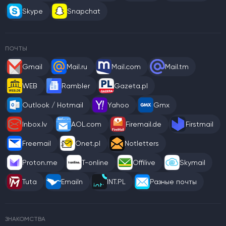
Skype
Snapchat
ПОЧТЫ
Gmail
Mail.ru
Mail.com
Mail.tm
WEB
Rambler
Gazeta.pl
Outlook / Hotmail
Yahoo
Gmx
Inbox.lv
AOL.com
Firemail.de
Firstmail
Freemail
Onet.pl
Notletters
Proton.me
T-online
Offilive
Skymail
Tuta
Emailn
INT.PL
Разные почты
ЗНАКОМСТВА